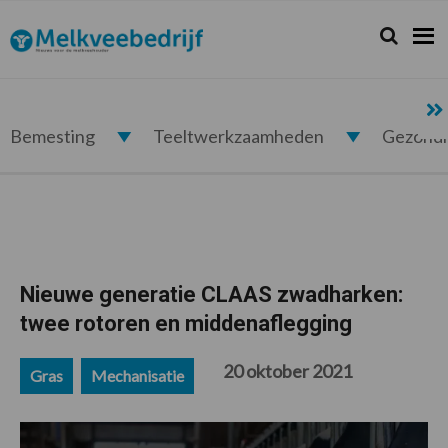
Spring
Door
Spring
Spring
naar
naar
naar
naar
Zoeken...
Zoek
Melkveebedrijf.nl
de
de
de
de
hoofdnavigatie
hoofd
eerste
voettekst
inhoud
sidebar
Bemesting
Teeltwerkzaamheden
Gezond
Nieuwe generatie CLAAS zwadharken:
twee rotoren en middenaflegging
20 oktober 2021
Gras
Mechanisatie