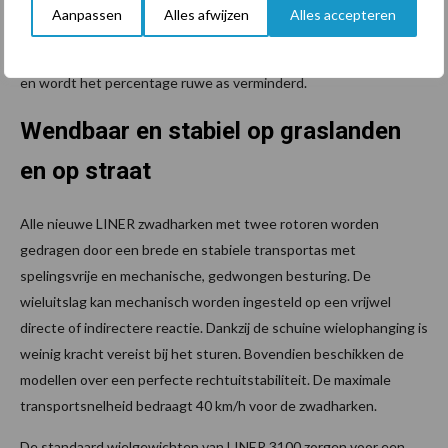
ontlasting kan de oplegdruk van de rotoren gericht op de
Aanpassen
Alles afwijzen
Alles accepteren
voederhoeveelheid en bodemcondities van het perceel worden
aangepast. Hierdoor kan met hogere snelheden worden gewerkt
en wordt het percentage ruwe as verminderd.
Wendbaar en stabiel op graslanden
en op straat
Alle nieuwe LINER zwadharken met twee rotoren worden
gedragen door een brede en stabiele transportas met
spelingsvrije en mechanische, gedwongen besturing. De
wieluitslag kan mechanisch worden ingesteld op een vrijwel
directe of indirectere reactie. Dankzij de schuine wielophanging is
weinig kracht vereist bij het sturen. Bovendien beschikken de
modellen over een perfecte rechtuitstabiliteit. De maximale
transportsnelheid bedraagt 40 km/h voor de zwadharken.
De standaard wielgewichten van LINER 3100 zorgen voor een