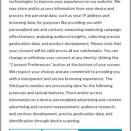
technologies to improve your experience on our website. We
telescooparmen. Bij LINER 2700 en 2600 daarentegen wordt de
may store and/or access information from your device and
verstelling mechanisch uitgevoerd. Bij LINER 2700 geschiedt dit
process the personal data, such as your IP address and
browsing data, for purposes like providing you with
met behulp van een gatenpatroon met borgpennen voor
personalized ads and content, measuring marketing campaign
verschillende werkbreedten. Bij LINER 2600 wordt de gewenste
effectiveness, analyzing audience insights, collecting precise
werkbreedte ingesteld door bouten los te draaien.
geolocation data, and product development. Please note that
your consent will be valid across all our subdomains. You can
ACTIVE FLOAT voor LINER 2900 en
change or withdraw your consent at any time by clicking the
2800
“Consent Preferences” button at the bottom of your screen.
We respect your choices and are committed to providing you
with a transparent and secure browsing experience. The
ACTIVE FLOAT ontlasting voor de rotoren is een exclusief
third-party vendors are processing data for the following
kenmerk voor modellen LINER 2900 BUSINESS en LINER 2800
purposes and special features: Store and/or access
BUSINESS. De werking daarvan komt overeen met een
information on a device, personalized advertising and content,
gelijksoortige ontlasting van DISCO CONTOUR schijfmaaiers.
advertising and content measurement, audience research,
ACTIVE FLOAT wordt heel eenvoudig direct op de machine
and services development, precise geolocation data, and
ingesteld, waarbij de druk van het hydraulisch circuit op een
identification through device scanning.
manometer op het hoofdframe wordt weergegeven. Dankzij de