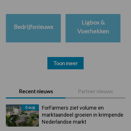
Ligbox &
Bedrijfsnieuws
Voerhekken
Toon meer
Primaire
Recent nieuws
Partner nieuws
Sidebar
6 aug
ForFarmers ziet volume en
marktaandeel groeien in krimpende
Nederlandse markt