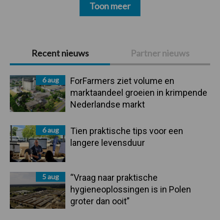
Toon meer
Primaire
Recent nieuws
Partner nieuws
Sidebar
6 aug
ForFarmers ziet volume en
marktaandeel groeien in krimpende
Nederlandse markt
6 aug
Tien praktische tips voor een
langere levensduur
5 aug
“Vraag naar praktische
hygieneoplossingen is in Polen
groter dan ooit”