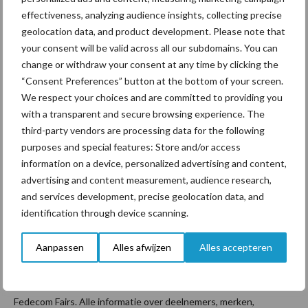
Landbouwtechniek SKL en zijn er dagelijks seminars door Aeres
effectiveness, analyzing audience insights, collecting precise
en bijeenkomsten van verschillende Fedecom-afdelingen.
geolocation data, and product development. Please note that
your consent will be valid across all our subdomains. You can
ATH en GTH
change or withdraw your consent at any time by clicking the
“Consent Preferences” button at the bottom of your screen.
ATH en GTH vinden tegelijk en naast elkaar plaats van woensdag
We respect your choices and are committed to providing you
11 t/m zaterdag 14 september in Biddinghuizen. Met één
with a transparent and secure browsing experience. The
toegangskaart kan de bezoeker beide vakbeurzen inclusief alle
third-party vendors are processing data for the following
purposes and special features: Store and/or access
paviljoens bezoeken én de machines op de
information on a device, personalized advertising and content,
demonstratieterreinen zelf berijden en testen.
advertising and content measurement, audience research,
De Fedecom-beurzen AgroTechniek Holland en GroenTechniek
and services development, precise geolocation data, and
Holland zijn voor de tweede keer gelijktijdig georganiseerd, met
identification through device scanning.
behoud van hun eigen identiteit en beursconcept en vrije
Aanpassen
Alles afwijzen
Alles accepteren
doorloop tussen beide vakbeurzen. De vakbeurs is van woensdag
11 tot en met zaterdag 14 september 2024 dagelijks open van 10
tot 17 uur. De organisatie is in handen van beursorganisatie
Fedecom Fairs. Alle informatie over deelnemers, merken,