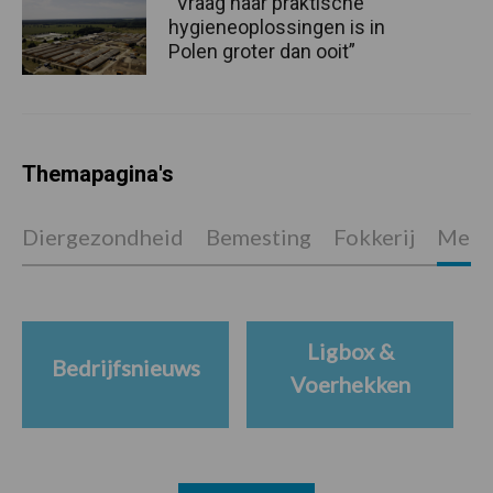
“Vraag naar praktische
hygieneoplossingen is in
Polen groter dan ooit”
Themapagina's
Diergezondheid
Bemesting
Fokkerij
Melkv
Ligbox &
Bedrijfsnieuws
Voerhekken