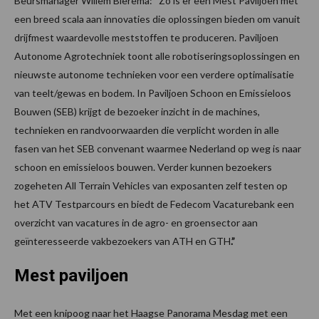
Beursmanager Willem Bierema: “Zo is er een Mest Paviljoen met
een breed scala aan innovaties die oplossingen bieden om vanuit
drijfmest waardevolle meststoffen te produceren. Paviljoen
Autonome Agrotechniek toont alle robotiseringsoplossingen en
nieuwste autonome technieken voor een verdere optimalisatie
van teelt/gewas en bodem. In Paviljoen Schoon en Emissieloos
Bouwen (SEB) krijgt de bezoeker inzicht in de machines,
technieken en randvoorwaarden die verplicht worden in alle
fasen van het SEB convenant waarmee Nederland op weg is naar
schoon en emissieloos bouwen. Verder kunnen bezoekers
zogeheten All Terrain Vehicles van exposanten zelf testen op
het ATV Testparcours en biedt de Fedecom Vacaturebank een
overzicht van vacatures in de agro- en groensector aan
geïnteresseerde vakbezoekers van ATH en GTH
.”
Mest paviljoen
Met een knipoog naar het Haagse Panorama Mesdag met een