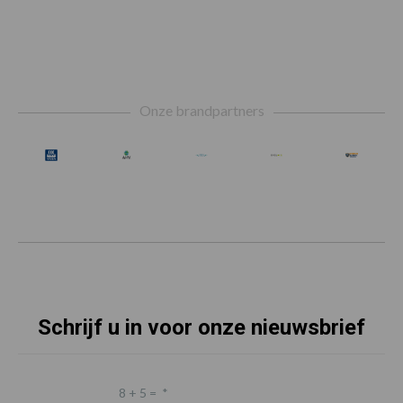
Footer
Onze brandpartners
Schrijf u in voor onze nieuwsbrief
8 + 5 =
*