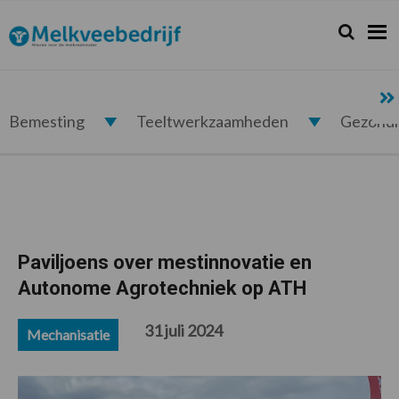
Spring
Door
Spring
Spring
naar
naar
naar
naar
Zoeken...
Zoek
Melkveebedrijf.nl
de
de
de
de
hoofdnavigatie
hoofd
eerste
voettekst
inhoud
sidebar
Bemesting
Teeltwerkzaamheden
Gezond
Paviljoens over mestinnovatie en
Autonome Agrotechniek op ATH
31 juli 2024
Mechanisatie