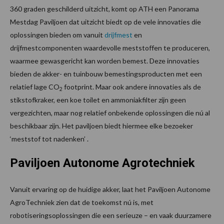
360 graden geschilderd uitzicht, komt op ATH een Panorama
Mestdag Paviljoen dat uitzicht biedt op de vele innovaties die
oplossingen bieden om vanuit
drijfmest
en
drijfmestcomponenten waardevolle meststoffen te produceren,
waarmee gewasgericht kan worden bemest. Deze innovaties
bieden de akker- en tuinbouw bemestingsproducten met een
relatief lage CO
footprint. Maar ook andere innovaties als de
2
stikstofkraker, een koe toilet en ammoniakfilter zijn geen
vergezichten, maar nog relatief onbekende oplossingen die nú al
beschikbaar zijn. Het paviljoen biedt hiermee elke bezoeker
‘meststof tot nadenken’ .
Paviljoen Autonome Agrotechniek
Vanuit ervaring op de huidige akker, laat het Paviljoen Autonome
AgroTechniek zien dat de toekomst nú is, met
robotiseringsoplossingen die een serieuze – en vaak duurzamere