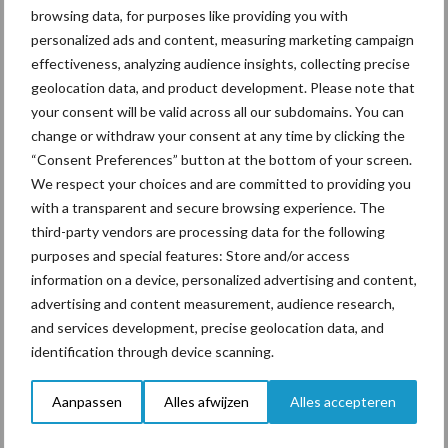
browsing data, for purposes like providing you with
personalized ads and content, measuring marketing campaign
effectiveness, analyzing audience insights, collecting precise
“Vraag naar praktische
geolocation data, and product development. Please note that
hygieneoplossingen is in
your consent will be valid across all our subdomains. You can
Polen groter dan ooit”
change or withdraw your consent at any time by clicking the
“Consent Preferences” button at the bottom of your screen.
We respect your choices and are committed to providing you
with a transparent and secure browsing experience. The
third-party vendors are processing data for the following
Themapagina's
purposes and special features: Store and/or access
information on a device, personalized advertising and content,
Diergezondheid
Bemesting
Fokkerij
Melkv
advertising and content measurement, audience research,
and services development, precise geolocation data, and
identification through device scanning.
Ligbox &
Aanpassen
Alles afwijzen
Alles accepteren
Bedrijfsnieuws
Voerhekken