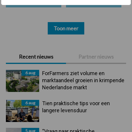
Toon meer
Primaire
Recent nieuws
Partner nieuws
Sidebar
6 aug
ForFarmers ziet volume en
marktaandeel groeien in krimpende
Nederlandse markt
6 aug
Tien praktische tips voor een
langere levensduur
5 aug
“Vraag naar praktische