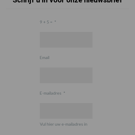
Schrijf u in voor onze nieuwsbrief
9 + 5 =
*
Email
E-mailadres
*
Vul hier uw e-mailadres in