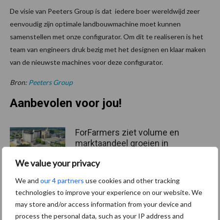
De visie van Peeters Group is dat iedere boer wereldwijd zeer
eenvoudig zijn optimale landbouwmachine moet kunnen
samenstellen met onze configurator. Om dit te realiseren is het
team van engineers druk bezig met het designen en klaar maken
van de nieuwste machines voor deze configurator.
Bron:
Peeters Group
Aanbevolen voor jou!
ForFarmers ziet volume en
marktaandeel groeien in
krimpende Nederlandse
We value your privacy
markt
We and
our 4 partners
use cookies and other tracking
technologies to improve your experience on our website. We
Tien praktische tips voor
may store and/or access information from your device and
een langere levensduur
process the personal data, such as your IP address and