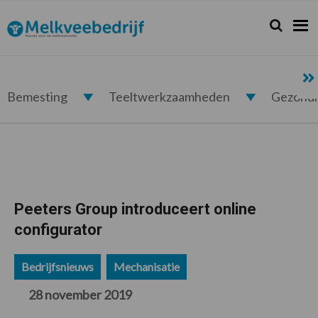
Spring
Door
Spring
Spring
naar
naar
naar
naar
Zoeken...
Zoek
Melkveebedrijf.nl
de
de
de
de
hoofdnavigatie
hoofd
eerste
voettekst
inhoud
sidebar
Bemesting
Teeltwerkzaamheden
Gezond
Peeters Group introduceert online
configurator
Bedrijfsnieuws
Mechanisatie
28 november 2019