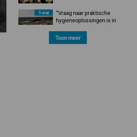
5 aug
“Vraag naar praktische
hygieneoplossingen is in
Polen groter dan ooit”
Toon meer