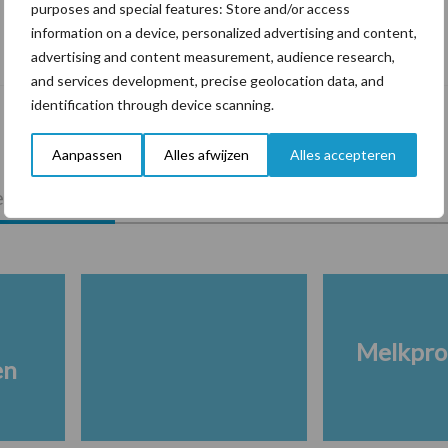
purposes and special features: Store and/or access
De speenhuid: een vaak onderschatte
information on a device, personalized advertising and content,
risicofactor voor mastitis
advertising and content measurement, audience research,
and services development, precise geolocation data, and
identification through device scanning.
Aanpassen
Alles afwijzen
Alles accepteren
lkveebedrijf
Veevoer
Wet en regelgeving
Melkpro
en