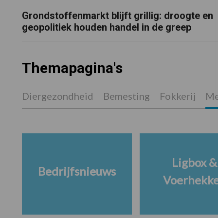
Grondstoffenmarkt blijft grillig: droogte en
geopolitiek houden handel in de greep
Themapagina's
Diergezondheid
Bemesting
Fokkerij
Me
Ligbox &
Bedrijfsnieuws
Voerhekk