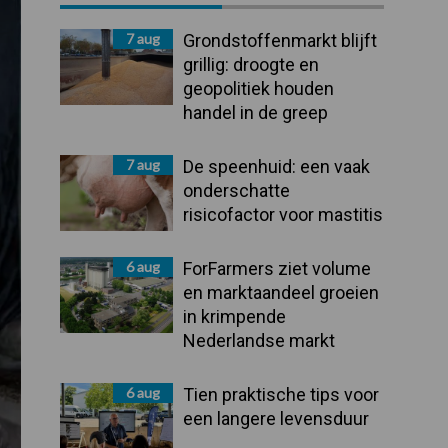
Sidebar
7 aug
Grondstoffenmarkt blijft
grillig: droogte en
geopolitiek houden
handel in de greep
7 aug
De speenhuid: een vaak
onderschatte
risicofactor voor mastitis
6 aug
ForFarmers ziet volume
en marktaandeel groeien
in krimpende
Nederlandse markt
6 aug
Tien praktische tips voor
een langere levensduur