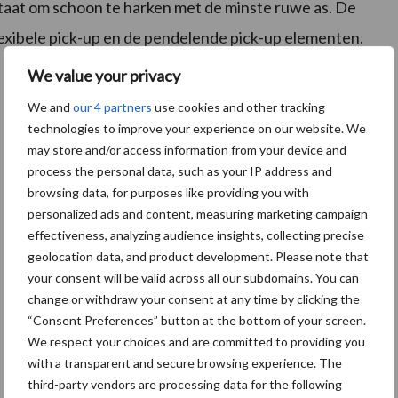
staat om schoon te harken met de minste ruwe as. De
exibele pick-up en de pendelende pick-up elementen.
We value your privacy
We and
our 4 partners
use cookies and other tracking
technologies to improve your experience on our website. We
may store and/or access information from your device and
process the personal data, such as your IP address and
browsing data, for purposes like providing you with
personalized ads and content, measuring marketing campaign
effectiveness, analyzing audience insights, collecting precise
geolocation data, and product development. Please note that
your consent will be valid across all our subdomains. You can
change or withdraw your consent at any time by clicking the
“Consent Preferences” button at the bottom of your screen.
We respect your choices and are committed to providing you
with a transparent and secure browsing experience. The
third-party vendors are processing data for the following