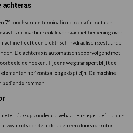
e achteras
n 7” touchscreen terminal in combinatie met een
rnaast is de machine ook leverbaar met bediening over
e machine heeft een elektrisch-hydraulisch gestuurde
nden. De achteras is automatisch spoorvolgend met
oorbeeld de hoeken. Tijdens wegtransport blijft de
p elementen horizontaal opgeklapt zijn. De machine
ch bediende remmen.
or
meter pick-up zonder curvebaan en slepende in plaats
e zwadrol vóór de pick-up en een doorvoerrotor