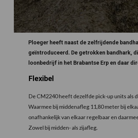
Ploeger heeft naast de zelfrijdende band
geïntroduceerd. De getrokken bandhark, di
loonbedrijf in het Brabantse Erp en daar di
Flexibel
De CM2240 heeft dezelfde pick-up units als de
Waarmee bij middenafleg 11,80 meter bij elkaa
onafhankelijk van elkaar regelbaar en daarmee
Zowel bij midden- als zijafleg.