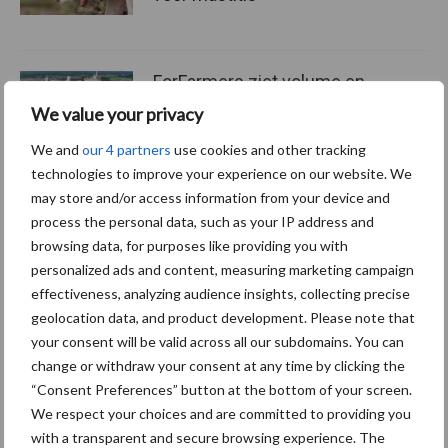
ForFarmers ziet volume en
marktaandeel groeien in
We value your privacy
krimpende Nederlandse
markt
We and
our 4 partners
use cookies and other tracking
technologies to improve your experience on our website. We
may store and/or access information from your device and
process the personal data, such as your IP address and
Themapagina's
browsing data, for purposes like providing you with
personalized ads and content, measuring marketing campaign
Diergezondheid
Bemesting
Fokkerij
Melkv
effectiveness, analyzing audience insights, collecting precise
geolocation data, and product development. Please note that
your consent will be valid across all our subdomains. You can
change or withdraw your consent at any time by clicking the
“Consent Preferences” button at the bottom of your screen.
Ligbox &
Bedrijfsnieuws
We respect your choices and are committed to providing you
Voerhekken
with a transparent and secure browsing experience. The