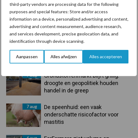
third-party vendors are processing data for the following
purposes and special features: Store and/or access
information on a device, personalized advertising and content,
advertising and content measurement, audience research,
Toon meer
and services development, precise geolocation data, and
identification through device scanning.
Primaire
Aanpassen
Alles afwijzen
Alles accepteren
Recent nieuws
Partner nieuws
Sidebar
7 aug
Grondstoffenmarkt blijft grillig:
droogte en geopolitiek houden
handel in de greep
7 aug
De speenhuid: een vaak
onderschatte risicofactor voor
mastitis
6 aug