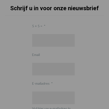
Schrijf u in voor onze nieuwsbrief
5 + 5 =
*
Email
E-mailadres
*
Vul hier uw e-mailadres in