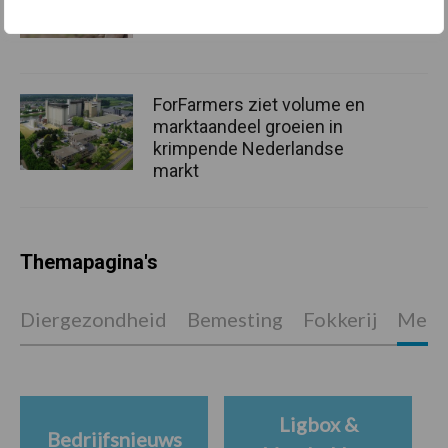
voor mastitis
ForFarmers ziet volume en
marktaandeel groeien in
krimpende Nederlandse
markt
Themapagina's
Diergezondheid
Bemesting
Fokkerij
Melkv
Ligbox &
Bedrijfsnieuws