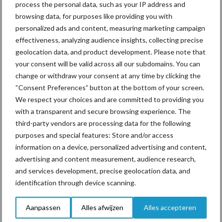
process the personal data, such as your IP address and
veilig voelen.
browsing data, for purposes like providing you with
Hiervoor wordt de samenwerking gezocht met alle regio’s
personalized ads and content, measuring marketing campaign
verspreid over heel Nederland. Het kabinet heeft hiervoor de
effectiveness, analyzing audience insights, collecting precise
komende jaren in totaal 950 miljoen uitgetrokken. Met het sluiten
geolocation data, and product development. Please note that
van zogenoemde Regiodeals wil het kabinet het verschil maken
your consent will be valid across all our subdomains. You can
voor de burger in zijn directe leefomgeving.
change or withdraw your consent at any time by clicking the
“Consent Preferences” button at the bottom of your screen.
Bron:
Rijksoverheid
We respect your choices and are committed to providing you
Aanbevolen voor jou!
with a transparent and secure browsing experience. The
third-party vendors are processing data for the following
purposes and special features: Store and/or access
Grondstoffenmarkt blijft
information on a device, personalized advertising and content,
grillig: droogte en
advertising and content measurement, audience research,
geopolitiek houden handel
and services development, precise geolocation data, and
in de greep
identification through device scanning.
Aanpassen
Alles afwijzen
Alles accepteren
De speenhuid: een vaak
onderschatte risicofactor