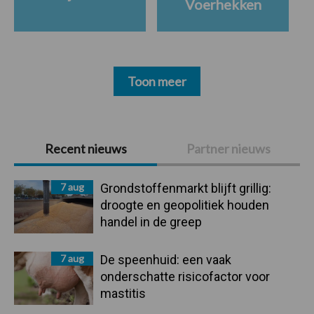
Voerhekken
Toon meer
Primaire
Recent nieuws
Partner nieuws
Sidebar
7 aug
Grondstoffenmarkt blijft grillig:
droogte en geopolitiek houden
handel in de greep
7 aug
De speenhuid: een vaak
onderschatte risicofactor voor
mastitis