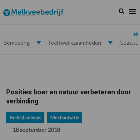
Spring
Door
Spring
Spring
naar
naar
naar
naar
Zoeken...
Zoek
Melkveebedrijf.nl
de
de
de
de
hoofdnavigatie
hoofd
eerste
voettekst
inhoud
sidebar
Bemesting
Teeltwerkzaamheden
Gezond
Posities boer en natuur verbeteren door
verbinding
Bedrijfsnieuws
Mechanisatie
18 september 2018