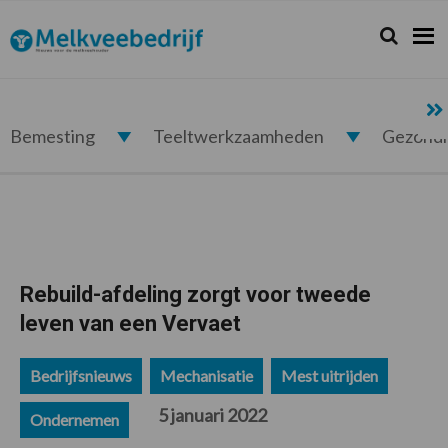
Spring
Door
Spring
Spring
naar
naar
naar
naar
Zoeken...
Zoek
Melkveebedrijf.nl
de
de
de
de
hoofdnavigatie
hoofd
eerste
voettekst
inhoud
sidebar
Bemesting
Teeltwerkzaamheden
Gezond
Rebuild-afdeling zorgt voor tweede
leven van een Vervaet
Bedrijfsnieuws
Mechanisatie
Mest uitrijden
5 januari 2022
Ondernemen