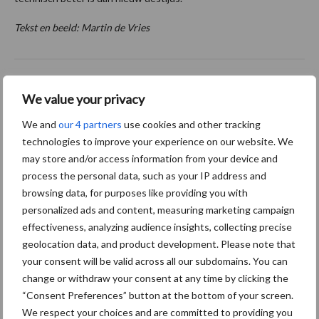
Tekst en beeld: Martin de Vries
HET HELE ARTIKEL LEZEN?
We value your privacy
We and
our 4 partners
use cookies and other tracking
Je hebt zojuist een deel van een artikel gelezen uit het vakblad
de
technologies to improve your experience on our website. We
Loonwerker
. Meer van dit?
may store and/or access information from your device and
process the personal data, such as your IP address and
Aanbevolen voor jou!
browsing data, for purposes like providing you with
personalized ads and content, measuring marketing campaign
Grondstoffenmarkt blijft
effectiveness, analyzing audience insights, collecting precise
grillig: droogte en
geolocation data, and product development. Please note that
geopolitiek houden handel
your consent will be valid across all our subdomains. You can
in de greep
change or withdraw your consent at any time by clicking the
“Consent Preferences” button at the bottom of your screen.
We respect your choices and are committed to providing you