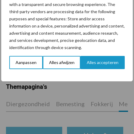
De speenhuid: een vaak
with a transparent and secure browsing experience. The
onderschatte risicofactor
third-party vendors are processing data for the following
voor mastitis
purposes and special features: Store and/or access
information on a device, personalized advertising and content,
advertising and content measurement, audience research,
ForFarmers ziet volume en
and services development, precise geolocation data, and
marktaandeel groeien in
identification through device scanning.
krimpende Nederlandse
markt
Aanpassen
Alles afwijzen
Alles accepteren
Themapagina's
Diergezondheid
Bemesting
Fokkerij
Melkv