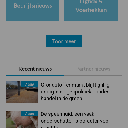
Ligbox &
Bedrijfsnieuws
Voerhekken
Toon meer
Primaire
Recent nieuws
Partner nieuws
Sidebar
7 aug
Grondstoffenmarkt blijft grillig:
droogte en geopolitiek houden
handel in de greep
7 aug
De speenhuid: een vaak
onderschatte risicofactor voor
mastitis