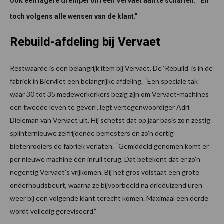
ook een lagere drempel om een Vervaet aan te schaffen. “En
toch volgens alle wensen van de klant.”
Rebuild-afdeling bij Vervaet
Restwaarde is een belangrijk item bij Vervaet. De ‘Rebuild’ is in de
fabriek in Biervliet een belangrijke afdeling. “Een speciale tak
waar 30 tot 35 medewerkerkers bezig zijn om Vervaet-machines
een tweede leven te geven”, legt vertegenwoordiger Adri
Dieleman van Vervaet uit. Hij schetst dat op jaar basis zo’n zestig
splinternieuwe zelfrijdende bemesters en zo’n dertig
bietenrooiers de fabriek verlaten. “Gemiddeld genomen komt er
per nieuwe machine één inruil terug. Dat betekent dat er zo’n
negentig Vervaet’s vrijkomen. Bij het gros volstaat een grote
onderhoudsbeurt, waarna ze bijvoorbeeld na drieduizend uren
weer bij een volgende klant terecht komen. Maximaal een derde
wordt volledig gereviseerd.”