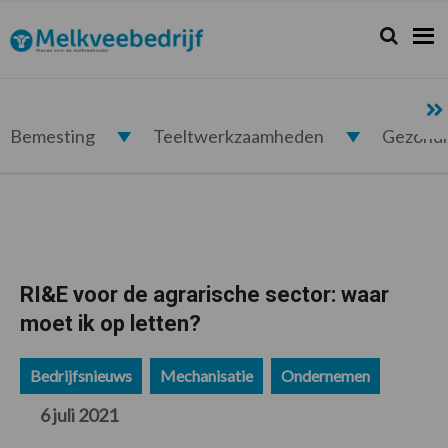
Spring
Door
Spring
Spring
naar
naar
naar
naar
Zoeken...
Zoek
Melkveebedrijf.nl
de
de
de
de
hoofdnavigatie
hoofd
eerste
voettekst
inhoud
sidebar
Bemesting
Teeltwerkzaamheden
Gezond
RI&E voor de agrarische sector: waar
moet ik op letten?
Bedrijfsnieuws
Mechanisatie
Ondernemen
6 juli 2021