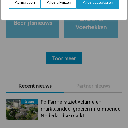
Aanpassen
Alles afwijzen
Alles accepteren
Ligbox &
Bedrijfsnieuws
Voerhekken
Toon meer
Primaire
Recent nieuws
Partner nieuws
Sidebar
6 aug
ForFarmers ziet volume en
marktaandeel groeien in krimpende
Nederlandse markt