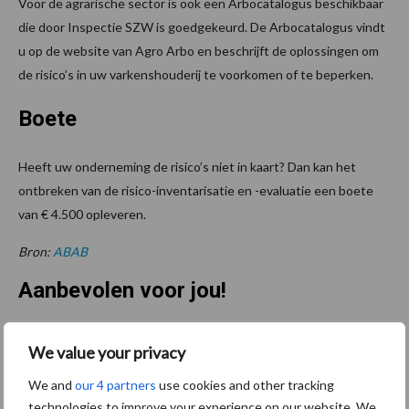
Voor de agrarische sector is ook een Arbocatalogus beschikbaar
die door Inspectie SZW is goedgekeurd. De Arbocatalogus vindt
u op de website van Agro Arbo en beschrijft de oplossingen om
de risico’s in uw varkenshouderij te voorkomen of te beperken.
Boete
Heeft uw onderneming de risico’s niet in kaart? Dan kan het
ontbreken van de risico-inventarisatie en -evaluatie een boete
van € 4.500 opleveren.
Bron:
ABAB
Aanbevolen voor jou!
ForFarmers ziet volume en
We value your privacy
marktaandeel groeien in
krimpende Nederlandse
We and
our 4 partners
use cookies and other tracking
markt
technologies to improve your experience on our website. We