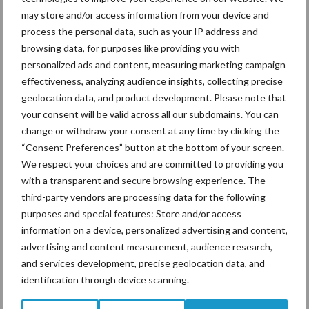
may store and/or access information from your device and
process the personal data, such as your IP address and
Tien praktische tips voor
browsing data, for purposes like providing you with
een langere levensduur
personalized ads and content, measuring marketing campaign
effectiveness, analyzing audience insights, collecting precise
geolocation data, and product development. Please note that
your consent will be valid across all our subdomains. You can
change or withdraw your consent at any time by clicking the
“Vraag naar praktische
“Consent Preferences” button at the bottom of your screen.
hygieneoplossingen is in
Polen groter dan ooit”
We respect your choices and are committed to providing you
with a transparent and secure browsing experience. The
third-party vendors are processing data for the following
purposes and special features: Store and/or access
information on a device, personalized advertising and content,
Themapagina's
advertising and content measurement, audience research,
and services development, precise geolocation data, and
Diergezondheid
Bemesting
Fokkerij
Melkv
identification through device scanning.