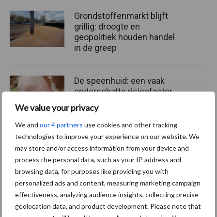
Grondstoffenmarkt blijft
grillig: droogte en
geopolitiek houden handel
in de greep
De speenhuid: een vaak
onderschatte risicofactor
voor mastitis
We value your privacy
We and
our 4 partners
use cookies and other tracking
technologies to improve your experience on our website. We
ForFarmers ziet volume en
may store and/or access information from your device and
marktaandeel groeien in
process the personal data, such as your IP address and
krimpende Nederlandse
browsing data, for purposes like providing you with
markt
personalized ads and content, measuring marketing campaign
effectiveness, analyzing audience insights, collecting precise
geolocation data, and product development. Please note that