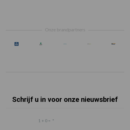
Footer
Onze brandpartners
Schrijf u in voor onze nieuwsbrief
1 + 0 =
*