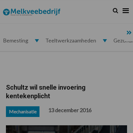
Spring
Door
Spring
Spring
naar
naar
naar
naar
Zoeken...
Zoek
Melkveebedrijf.nl
de
de
de
de
hoofdnavigatie
hoofd
eerste
voettekst
inhoud
sidebar
Bemesting
Teeltwerkzaamheden
Gezond
Schultz wil snelle invoering
kentekenplicht
13 december 2016
Mechanisatie