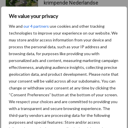
krimpende Nederlandse
markt
We value your privacy
We and
our 4 partners
use cookies and other tracking
technologies to improve your experience on our website. We
Themapagina's
may store and/or access information from your device and
process the personal data, such as your IP address and
Diergezondheid
Bemesting
Fokkerij
Melkv
browsing data, for purposes like providing you with
personalized ads and content, measuring marketing campaign
effectiveness, analyzing audience insights, collecting precise
geolocation data, and product development. Please note that
Ligbox &
your consent will be valid across all our subdomains. You can
Bedrijfsnieuws
change or withdraw your consent at any time by clicking the
Voerhekken
“Consent Preferences” button at the bottom of your screen.
We respect your choices and are committed to providing you
with a transparent and secure browsing experience. The
third-party vendors are processing data for the following
Toon meer
purposes and special features: Store and/or access