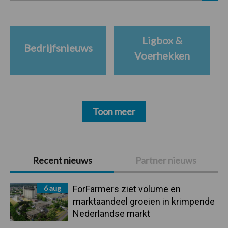
Ligbox &
Bedrijfsnieuws
Voerhekken
Toon meer
Primaire
Recent nieuws
Partner nieuws
Sidebar
6 aug
ForFarmers ziet volume en
marktaandeel groeien in krimpende
Nederlandse markt