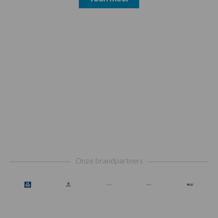
Footer
Onze brandpartners