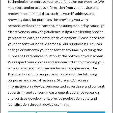
technologies to improve your experience on our website. We
may store and/or access information from your device and
De Methys PCS is leverbaar in drie gedragen uitvoeringen van
process the personal data, such as your IP address and
drie, vier en zes meter en twee getrokken uitvoeringen van zes
browsing data, for purposes like providing you with
en acht meter. SKY Agriculture is een merk van de Burel Group.
personalized ads and content, measuring marketing campaign
Het merk SKY Agriculture levert kunstmeststrooiers,
effectiveness, analyzing audience insights, collecting precise
zaaimachines en grondbewerkingsmachines. SKY Agriculture is in
geolocation data, and product development. Please note that
Nederland geïmporteerd door Farmstore B.V.
your consent will be valid across all our subdomains. You can
change or withdraw your consent at any time by clicking the
ATH
“Consent Preferences” button at the bottom of your screen.
We respect your choices and are committed to providing you
De SKY Methys PCS is te zien op de stand van
Farmstore B.V
.
with a transparent and secure browsing experience. The
tijdens de ATH. Ze zijn te vinden op standnummer 7.02
third-party vendors are processing data for the following
purposes and special features: Store and/or access
Aanbevolen voor jou!
information on a device, personalized advertising and content,
advertising and content measurement, audience research,
and services development, precise geolocation data, and
ForFarmers ziet volume en
marktaandeel groeien in
identification through device scanning.
krimpende Nederlandse