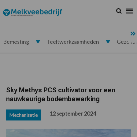
Spring
Door
Spring
Spring
naar
naar
naar
naar
Zoeken...
Zoek
Melkveebedrijf.nl
de
de
de
de
hoofdnavigatie
hoofd
eerste
voettekst
inhoud
sidebar
Bemesting
Teeltwerkzaamheden
Gezond
Sky Methys PCS cultivator voor een
nauwkeurige bodembewerking
12 september 2024
Mechanisatie