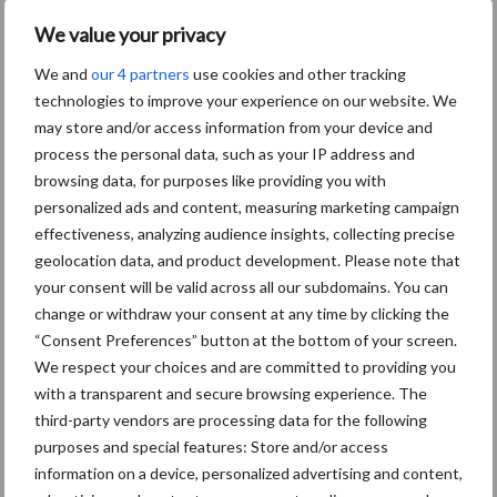
We value your privacy
We and
our 4 partners
use cookies and other tracking
Themapagina's
technologies to improve your experience on our website. We
may store and/or access information from your device and
Diergezondheid
Bemesting
Fokkerij
Melkv
process the personal data, such as your IP address and
browsing data, for purposes like providing you with
personalized ads and content, measuring marketing campaign
effectiveness, analyzing audience insights, collecting precise
Ligbox &
geolocation data, and product development. Please note that
Bedrijfsnieuws
your consent will be valid across all our subdomains. You can
Voerhekken
change or withdraw your consent at any time by clicking the
“Consent Preferences” button at the bottom of your screen.
We respect your choices and are committed to providing you
with a transparent and secure browsing experience. The
Toon meer
third-party vendors are processing data for the following
purposes and special features: Store and/or access
information on a device, personalized advertising and content,