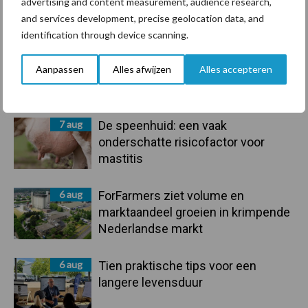
advertising and content measurement, audience research,
Primaire
Recent nieuws
Partner nieuws
and services development, precise geolocation data, and
Sidebar
identification through device scanning.
7 aug
Grondstoffenmarkt blijft grillig:
Aanpassen
Alles afwijzen
Alles accepteren
droogte en geopolitiek houden
handel in de greep
7 aug
De speenhuid: een vaak
onderschatte risicofactor voor
mastitis
6 aug
ForFarmers ziet volume en
marktaandeel groeien in krimpende
Nederlandse markt
6 aug
Tien praktische tips voor een
langere levensduur