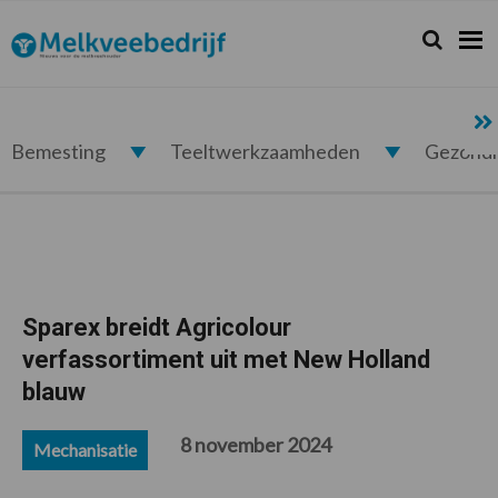
Spring
Door
Spring
Spring
naar
naar
naar
naar
Zoeken...
Zoek
Melkveebedrijf.nl
de
de
de
de
hoofdnavigatie
hoofd
eerste
voettekst
inhoud
sidebar
Bemesting
Teeltwerkzaamheden
Gezond
Sparex breidt Agricolour
verfassortiment uit met New Holland
blauw
8 november 2024
Mechanisatie