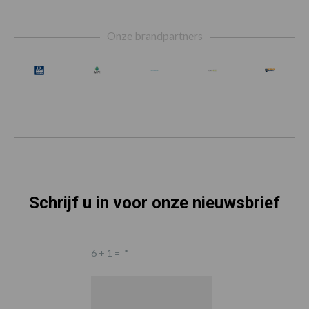
Footer
Onze brandpartners
Schrijf u in voor onze nieuwsbrief
6 + 1 =
*