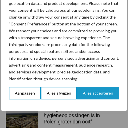
geolocation data, and product development. Please note that
Bron: ABN AMRO
your consent will be valid across all our subdomains. You can
Aanbevolen voor jou!
change or withdraw your consent at any time by clicking the
“Consent Preferences” button at the bottom of your screen.
We respect your choices and are committed to providing you
ForFarmers ziet volume en
with a transparent and secure browsing experience. The
marktaandeel groeien in
third-party vendors are processing data for the following
krimpende Nederlandse
purposes and special features: Store and/or access
markt
information on a device, personalized advertising and content,
advertising and content measurement, audience research,
Tien praktische tips voor
and services development, precise geolocation data, and
een langere levensduur
identification through device scanning.
Aanpassen
Alles afwijzen
Alles accepteren
“Vraag naar praktische
hygieneoplossingen is in
Polen groter dan ooit”