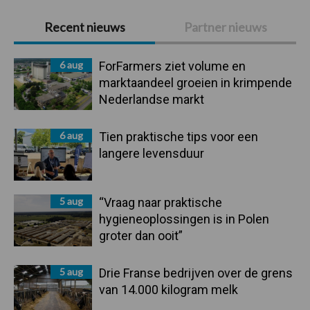
Primaire
Recent nieuws
Partner nieuws
Sidebar
6 aug
ForFarmers ziet volume en
marktaandeel groeien in krimpende
Nederlandse markt
6 aug
Tien praktische tips voor een
langere levensduur
5 aug
“Vraag naar praktische
hygieneoplossingen is in Polen
groter dan ooit”
5 aug
Drie Franse bedrijven over de grens
van 14.000 kilogram melk