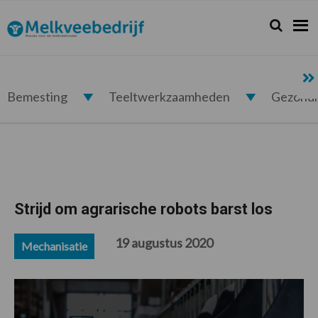
Spring
Door
Spring
Spring
naar
naar
naar
naar
Zoeken...
Zoek
Melkveebedrijf.nl
de
de
de
de
hoofdnavigatie
hoofd
eerste
voettekst
inhoud
sidebar
Bemesting
Teeltwerkzaamheden
Gezond
Strijd om agrarische robots barst los
19 augustus 2020
Mechanisatie