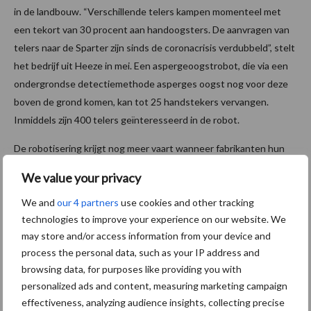
in de landbouw. “Verschillende telers kampen momenteel met
een tekort van 30 procent aan handoogsters. De aanvragen van
telers naar de Sparter zijn sinds de coronacrisis verdubbeld”, stelt
het bedrijf uit Heeze in mei. Een aspergeoogstrobot, die via een
ondergrondse detectiemethode asperges oogst nog voor deze
boven de grond komen, kan tot 25 handstekers vervangen.
Inmiddels zijn 400 telers geïnteresseerd in de robot.
De robotisering krijgt nog meer vaart wanneer fabrikanten hun
producten tegen een aanvaardbare prijs kunnen aanbieden.
We value your privacy
Cerescon werkte nauw samen met technologiebedrijf MTA aan
We and
our 4 partners
use cookies and other tracking
de ontwikkeling en (serie)productie van de aspergeoogstrobot.
technologies to improve your experience on our website. We
Daarmee is de snelheid van de robot verdubbeld en kon
may store and/or access information from your device and
bovendien de kostprijs met maar liefst 40 procent omlaag. “Het
process the personal data, such as your IP address and
verdienmodel voor de teler is essentieel bij de ontwikkeling van
browsing data, for purposes like providing you with
agrarische robots. Alles moet kloppen”, stelt commercieel
personalized ads and content, measuring marketing campaign
directeur Patrick Geerts van MTA.
effectiveness, analyzing audience insights, collecting precise