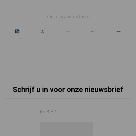
Footer
Onze brandpartners
Schrijf u in voor onze nieuwsbrief
0 + 4 =
*