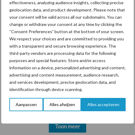
krimpende Nederlandse
effectiveness, analyzing audience insights, collecting precise
markt
geolocation data, and product development. Please note that
your consent will be valid across all our subdomains. You can
change or withdraw your consent at any time by clicking the
“Consent Preferences” button at the bottom of your screen.
Themapagina's
We respect your choices and are committed to providing you
with a transparent and secure browsing experience. The
Diergezondheid
Bemesting
Fokkerij
Melkv
third-party vendors are processing data for the following
purposes and special features: Store and/or access
information on a device, personalized advertising and content,
advertising and content measurement, audience research,
and services development, precise geolocation data, and
Ligbox &
Bedrijfsnieuws
identification through device scanning.
Voerhekken
Aanpassen
Alles afwijzen
Alles accepteren
Toon meer