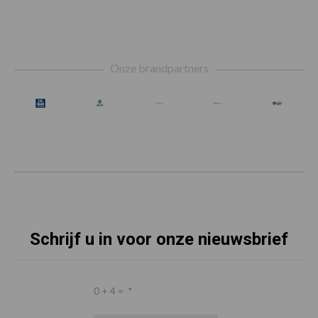
Footer
Onze brandpartners
Schrijf u in voor onze nieuwsbrief
0 + 4 =
*