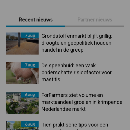
Primaire
Recent nieuws
Partner nieuws
Sidebar
7 aug
Grondstoffenmarkt blijft grillig:
droogte en geopolitiek houden
handel in de greep
7 aug
De speenhuid: een vaak
onderschatte risicofactor voor
mastitis
6 aug
ForFarmers ziet volume en
marktaandeel groeien in krimpende
Nederlandse markt
6 aug
Tien praktische tips voor een