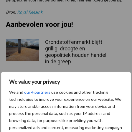
Bron:
Royal Reesink
Aanbevolen voor jou!
Grondstoffenmarkt blijft
grillig: droogte en
geopolitiek houden handel
in de greep
We value your privacy
De speenhuid: een vaak
onderschatte risicofactor
We and
our 4 partners
use cookies and other tracking
voor mastitis
technologies to improve your experience on our website. We
may store and/or access information from your device and
process the personal data, such as your IP address and
ForFarmers ziet volume en
browsing data, for purposes like providing you with
marktaandeel groeien in
personalized ads and content, measuring marketing campaign