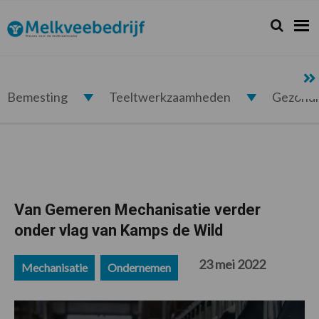
Spring
Door
Spring
Spring
naar
naar
naar
naar
Zoeken...
Zoek
Melkveebedrijf.nl
de
de
de
de
hoofdnavigatie
hoofd
eerste
voettekst
inhoud
sidebar
Bemesting
Teeltwerkzaamheden
Gezond
Van Gemeren Mechanisatie verder
onder vlag van Kamps de Wild
23 mei 2022
Mechanisatie
Ondernemen