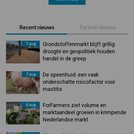
Primaire
Recent nieuws
Partner nieuws
Sidebar
7 aug
Grondstoffenmarkt blijft grillig:
droogte en geopolitiek houden
handel in de greep
7 aug
De speenhuid: een vaak
onderschatte risicofactor voor
mastitis
6 aug
ForFarmers ziet volume en
marktaandeel groeien in krimpende
Nederlandse markt