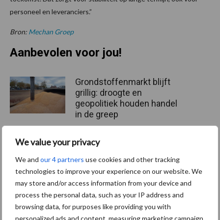
personeel en leveranciers.”
Bron:
Mechan Groep
Aanbevolen voor jou!
Grondstoffenmarkt blijft
grillig: droogte en
geopolitiek houden handel
in de greep
We value your privacy
De speenhuid: een vaak
onderschatte risicofactor
We and
our 4 partners
use cookies and other tracking
voor mastitis
technologies to improve your experience on our website. We
may store and/or access information from your device and
process the personal data, such as your IP address and
browsing data, for purposes like providing you with
ForFarmers ziet volume en
personalized ads and content, measuring marketing campaign