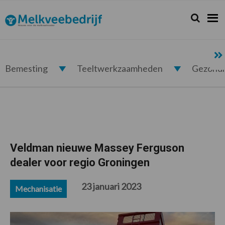
Spring
Door
Spring
Spring
naar
naar
naar
naar
Zoeken...
Zoek
Melkveebedrijf.nl
de
de
de
de
hoofdnavigatie
hoofd
eerste
voettekst
inhoud
sidebar
Bemesting
Teeltwerkzaamheden
Gezond
Veldman nieuwe Massey Ferguson
dealer voor regio Groningen
23 januari 2023
Mechanisatie