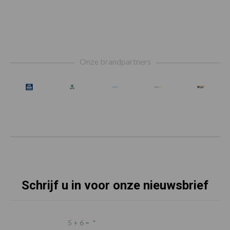
Footer
Onze brandpartners
Schrijf u in voor onze nieuwsbrief
5 + 6 =
*