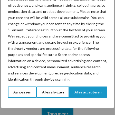
marktaandeel groeien in
effectiveness, analyzing audience insights, collecting precise
krimpende Nederlandse
geolocation data, and product development. Please note that
markt
your consent will be valid across all our subdomains. You can
change or withdraw your consent at any time by clicking the
“Consent Preferences” button at the bottom of your screen.
Themapagina's
We respect your choices and are committed to providing you
with a transparent and secure browsing experience. The
third-party vendors are processing data for the following
Diergezondheid
Bemesting
Fokkerij
Melkv
purposes and special features: Store and/or access
information on a device, personalized advertising and content,
advertising and content measurement, audience research,
and services development, precise geolocation data, and
Ligbox &
identification through device scanning.
Bedrijfsnieuws
Voerhekken
Aanpassen
Alles afwijzen
Alles accepteren
Toon meer