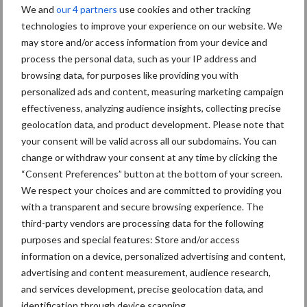
“Vraag naar praktische
We and
our 4 partners
use cookies and other tracking
hygieneoplossingen is in
technologies to improve your experience on our website. We
Polen groter dan ooit”
may store and/or access information from your device and
process the personal data, such as your IP address and
browsing data, for purposes like providing you with
personalized ads and content, measuring marketing campaign
Drie Franse bedrijven over
effectiveness, analyzing audience insights, collecting precise
de grens van 14.000
geolocation data, and product development. Please note that
kilogram melk
your consent will be valid across all our subdomains. You can
change or withdraw your consent at any time by clicking the
“Consent Preferences” button at the bottom of your screen.
Pöttinger introduceert
We respect your choices and are committed to providing you
compacte dubbelrotor-
with a transparent and secure browsing experience. The
zwadhark in de hef
third-party vendors are processing data for the following
purposes and special features: Store and/or access
information on a device, personalized advertising and content,
advertising and content measurement, audience research,
and services development, precise geolocation data, and
Themapagina's
identification through device scanning.