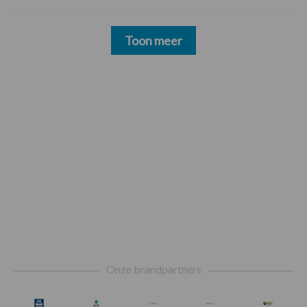
Toon meer
Footer
Onze brandpartners