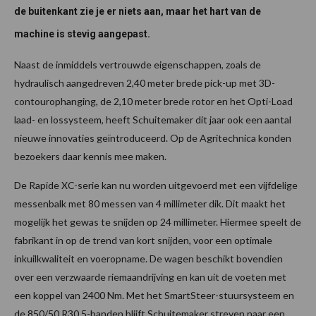
de buitenkant zie je er niets aan, maar het hart van de
machine is stevig aangepast.
Naast de inmiddels vertrouwde eigenschappen, zoals de
hydraulisch aangedreven 2,40 meter brede pick-up met 3D-
contourophanging, de 2,10 meter brede rotor en het Opti-Load
laad- en lossysteem, heeft Schuitemaker dit jaar ook een aantal
nieuwe innovaties geïntroduceerd. Op de Agritechnica konden
bezoekers daar kennis mee maken.
De Rapide XC-serie kan nu worden uitgevoerd met een vijfdelige
messenbalk met 80 messen van 4 millimeter dik. Dit maakt het
mogelijk het gewas te snijden op 24 millimeter. Hiermee speelt de
fabrikant in op de trend van kort snijden, voor een optimale
inkuilkwaliteit en voeropname. De wagen beschikt bovendien
over een verzwaarde riemaandrijving en kan uit de voeten met
een koppel van 2400 Nm. Met het SmartSteer-stuursysteem en
de 850/50 R30.5-banden blijft Schuitemaker streven naar een