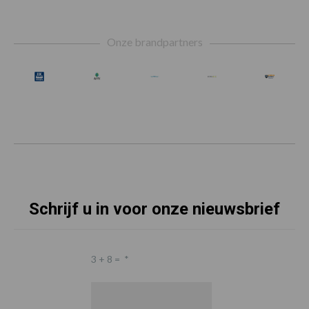
Footer
Onze brandpartners
Schrijf u in voor onze nieuwsbrief
3 + 8 =
*