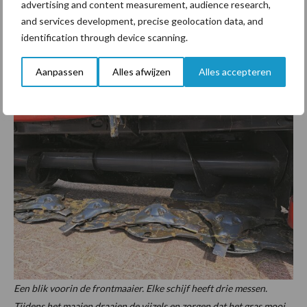
advertising and content measurement, audience research,
behoud van de klaver. Bij inkuilen harkt het ook beter. Het
and services development, precise geolocation data, and
gemaaide gras ligt dan namelijk hoger van de grond”, vertelt de
identification through device scanning.
veehouder.
Aanpassen
Alles afwijzen
Alles accepteren
Een blik voorin de frontmaaier. Elke schijf heeft drie messen.
Tijdens het maaien draaien de vijzels en zorgen dat het gras mooi