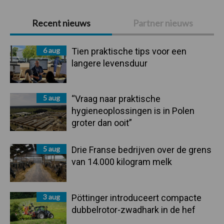
Primaire
Recent nieuws
Partner nieuws
Sidebar
6 aug
Tien praktische tips voor een
langere levensduur
5 aug
“Vraag naar praktische
hygieneoplossingen is in Polen
groter dan ooit”
5 aug
Drie Franse bedrijven over de grens
van 14.000 kilogram melk
3 aug
Pöttinger introduceert compacte
dubbelrotor-zwadhark in de hef