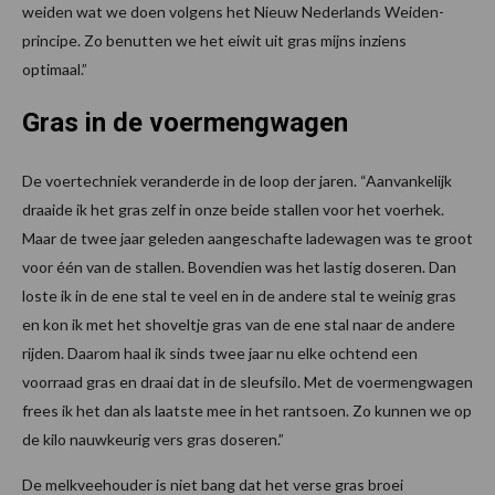
weiden wat we doen volgens het Nieuw Nederlands Weiden-
principe. Zo benutten we het eiwit uit gras mijns inziens
optimaal.”
Gras in de voermengwagen
De voertechniek veranderde in de loop der jaren. “Aanvankelijk
draaide ik het gras zelf in onze beide stallen voor het voerhek.
Maar de twee jaar geleden aangeschafte ladewagen was te groot
voor één van de stallen. Bovendien was het lastig doseren. Dan
loste ik in de ene stal te veel en in de andere stal te weinig gras
en kon ik met het shoveltje gras van de ene stal naar de andere
rijden. Daarom haal ik sinds twee jaar nu elke ochtend een
voorraad gras en draai dat in de sleufsilo. Met de voermengwagen
frees ik het dan als laatste mee in het rantsoen. Zo kunnen we op
de kilo nauwkeurig vers gras doseren.”
De melkveehouder is niet bang dat het verse gras broei