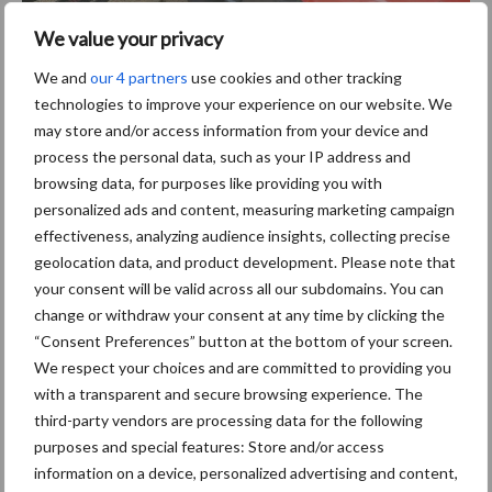
We value your privacy
We and
our 4 partners
use cookies and other tracking
Dankzij de slepende ophanging loopt de machine mooi over het
technologies to improve your experience on our website. We
land.
may store and/or access information from your device and
process the personal data, such as your IP address and
Goed te zien is hoe het gras keurig in het midden wordt afgelegd
browsing data, for purposes like providing you with
zodat de Strautmann Giga Vitesse opraapwagen het kan
personalized ads and content, measuring marketing campaign
oprapen. Achter de wagen komt een mooi egaal maaibeeld
effectiveness, analyzing audience insights, collecting precise
tevoorschijn. “Deze maaier heeft drie messen per schijf, waar
geolocation data, and product development. Please note that
anderen er twee hebben”, geeft Albada als belangrijkste reden
your consent will be valid across all our subdomains. You can
voor de mooie maaikwaliteit.
change or withdraw your consent at any time by clicking the
“Consent Preferences” button at the bottom of your screen.
Het gemaaide gras is door de Strautmann keurig opgeraapt. Zelfs
We respect your choices and are committed to providing you
op het stuk waar het gras wat minder lang is, is amper gras is
with a transparent and secure browsing experience. The
blijven liggen. “Dit komt doordat het mooi smal is afgelegd. Eerder
third-party vendors are processing data for the following
bleef er meer liggen doordat er overheen werd gereden. Ook kan
purposes and special features: Store and/or access
ik met deze maaier mooi hoog afmaaien door de hoge sloffen die
information on a device, personalized advertising and content,
eronder zitten. Dat is belangrijk voor de hergroei en voor het