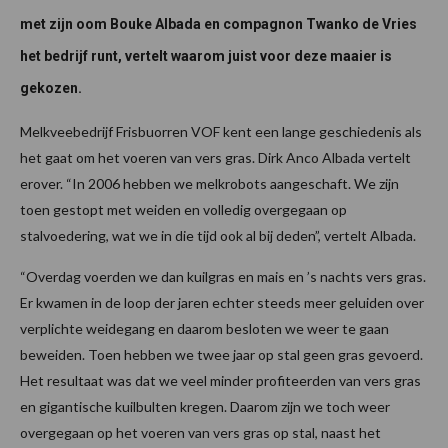
met zijn oom Bouke Albada en compagnon Twanko de Vries
het bedrijf runt, vertelt waarom juist voor deze maaier is
gekozen.
Melkveebedrijf Frisbuorren VOF kent een lange geschiedenis als
het gaat om het voeren van vers gras. Dirk Anco Albada vertelt
erover. “In 2006 hebben we melkrobots aangeschaft. We zijn
toen gestopt met weiden en volledig overgegaan op
stalvoedering, wat we in die tijd ook al bij deden”, vertelt Albada.
“Overdag voerden we dan kuilgras en mais en ’s nachts vers gras.
Er kwamen in de loop der jaren echter steeds meer geluiden over
verplichte weidegang en daarom besloten we weer te gaan
beweiden. Toen hebben we twee jaar op stal geen gras gevoerd.
Het resultaat was dat we veel minder profiteerden van vers gras
en gigantische kuilbulten kregen. Daarom zijn we toch weer
overgegaan op het voeren van vers gras op stal, naast het