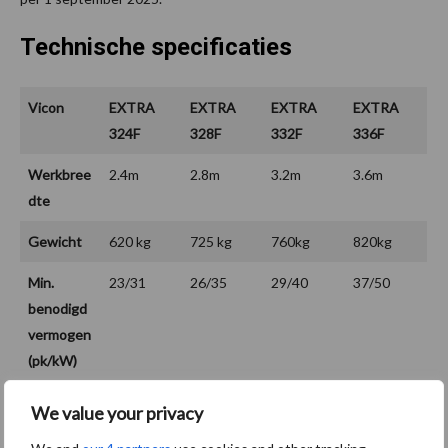
Technische specificaties
Vicon
EXTRA
EXTRA
EXTRA
EXTRA
324F
328F
332F
336F
Werkbree
2.4m
2.8m
3.2m
3.6m
dte
Gewicht
620 kg
725 kg
760kg
820kg
Min.
23/31
26/35
29/40
37/50
benodigd
vermogen
(pk/kW)
We value your privacy