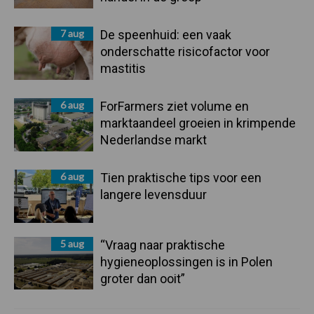
7 aug
De speenhuid: een vaak
onderschatte risicofactor voor
mastitis
6 aug
ForFarmers ziet volume en
marktaandeel groeien in krimpende
Nederlandse markt
6 aug
Tien praktische tips voor een
langere levensduur
5 aug
“Vraag naar praktische
hygieneoplossingen is in Polen
groter dan ooit”