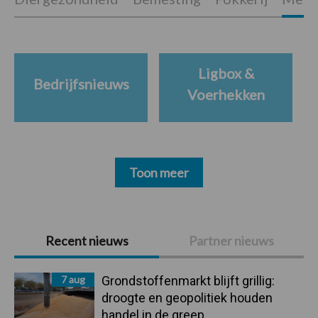
Ligbox &
Bedrijfsnieuws
Voerhekken
Toon meer
Primaire
Recent nieuws
Partner nieuws
Sidebar
7 aug
Grondstoffenmarkt blijft grillig:
droogte en geopolitiek houden
handel in de greep