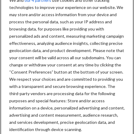
We and
our 4 partners
use cookies and other tracking
technologies to improve your experience on our website. We
may store and/or access information from your device and
process the personal data, such as your IP address and
browsing data, for purposes like providing you with
personalized ads and content, measuring marketing campaign
effectiveness, analyzing audience insights, collecting precise
geolocation data, and product development. Please note that
your consent will be valid across all our subdomains. You can
change or withdraw your consent at any time by clicking the
“Consent Preferences” button at the bottom of your screen.
Hydraulisch inklapbare zijkappen voor eenvoudig switchen van
We respect your choices and are committed to providing you
werk- naar transportstand zijn als optie verkrijgbaar.
with a transparent and secure browsing experience. The
third-party vendors are processing data for the following
Bron: Kverneland Group Benelux
purposes and special features: Store and/or access
Aanbevolen voor jou!
information on a device, personalized advertising and content,
advertising and content measurement, audience research,
and services development, precise geolocation data, and
Grondstoffenmarkt blijft
identification through device scanning.
grillig: droogte en