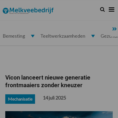
Spring
Door
Spring
Spring
naar
naar
naar
naar
Zoeken...
Zoek
Melkveebedrijf.nl
de
de
de
de
hoofdnavigatie
hoofd
eerste
voettekst
inhoud
sidebar
Bemesting
Teeltwerkzaamheden
Gezond
Vicon lanceert nieuwe generatie
frontmaaiers zonder kneuzer
14 juli 2025
Mechanisatie