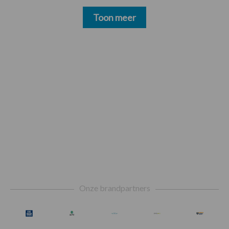
Toon meer
Footer
Onze brandpartners