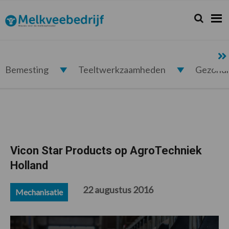
Spring
Door
Spring
Spring
naar
naar
naar
naar
Zoeken...
Zoek
Melkveebedrijf.nl
de
de
de
de
hoofdnavigatie
hoofd
eerste
voettekst
inhoud
sidebar
Bemesting
Teeltwerkzaamheden
Gezond
Vicon Star Products op AgroTechniek
Holland
22 augustus 2016
Mechanisatie