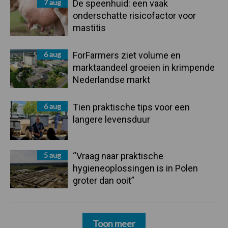
7 aug
De speenhuid: een vaak
onderschatte risicofactor voor
mastitis
6 aug
ForFarmers ziet volume en
marktaandeel groeien in krimpende
Nederlandse markt
6 aug
Tien praktische tips voor een
langere levensduur
5 aug
“Vraag naar praktische
hygieneoplossingen is in Polen
groter dan ooit”
Toon meer