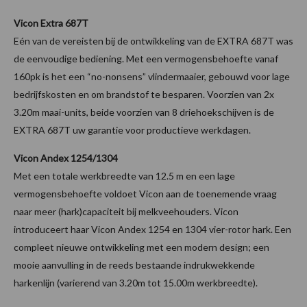
Vicon Extra 687T
Eén van de vereisten bij de ontwikkeling van de EXTRA 687T was
de eenvoudige bediening. Met een vermogensbehoefte vanaf
160pk is het een “no-nonsens” vlindermaaier, gebouwd voor lage
bedrijfskosten en om brandstof te besparen. Voorzien van 2x
3.20m maai-units, beide voorzien van 8 driehoekschijven is de
EXTRA 687T uw garantie voor productieve werkdagen.
Vicon Andex 1254/1304
Met een totale werkbreedte van 12.5 m en een lage
vermogensbehoefte voldoet Vicon aan de toenemende vraag
naar meer (hark)capaciteit bij melkveehouders. Vicon
introduceert haar Vicon Andex 1254 en 1304 vier-rotor hark. Een
compleet nieuwe ontwikkeling met een modern design; een
mooie aanvulling in de reeds bestaande indrukwekkende
harkenlijn (varierend van 3.20m tot 15.00m werkbreedte).