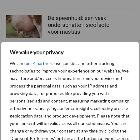
De speenhuid: een vaak
onderschatte risicofactor
voor mastitis
We value your privacy
ForFarmers ziet volume en
We and
our 4 partners
use cookies and other tracking
marktaandeel groeien in
technologies to improve your experience on our website. We
krimpende Nederlandse
may store and/or access information from your device and
markt
process the personal data, such as your IP address and
browsing data, for purposes like providing you with
personalized ads and content, measuring marketing campaign
Themapagina's
effectiveness, analyzing audience insights, collecting precise
geolocation data, and product development. Please note that
your consent will be valid across all our subdomains. You can
Diergezondheid
Bemesting
Fokkerij
Melkv
change or withdraw your consent at any time by clicking the
“Consent Preferences” button at the bottom of your screen.