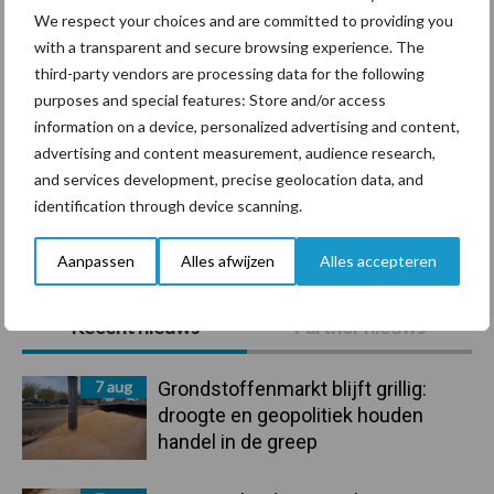
We respect your choices and are committed to providing you
with a transparent and secure browsing experience. The
Ligbox &
third-party vendors are processing data for the following
Bedrijfsnieuws
Voerhekken
purposes and special features: Store and/or access
information on a device, personalized advertising and content,
advertising and content measurement, audience research,
and services development, precise geolocation data, and
identification through device scanning.
Toon meer
Aanpassen
Alles afwijzen
Alles accepteren
Primaire
Recent nieuws
Partner nieuws
Sidebar
7 aug
Grondstoffenmarkt blijft grillig:
droogte en geopolitiek houden
handel in de greep