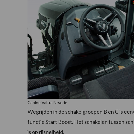
Cabine Valtra N-serie
Wegrijden in de schakelgroepen B en C is eenv
functie Start Boost. Het schakelen tussen sch
is op rijsnelheid.