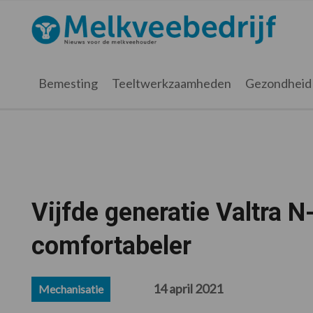
Spring
Door
Spring
Spring
naar
naar
naar
naar
Melkveebedrijf.nl
de
de
de
de
hoofdnavigatie
hoofd
eerste
voettekst
inhoud
sidebar
Bemesting
Teeltwerkzaamheden
Gezondheid
Vijfde generatie Valtra N
comfortabeler
14 april 2021
Mechanisatie