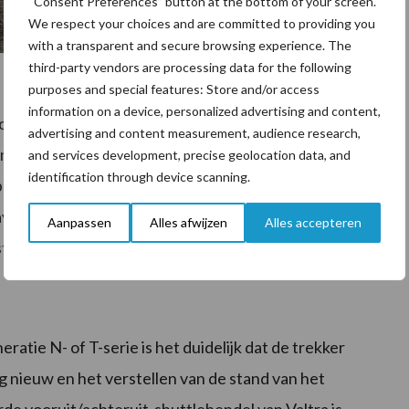
“Consent Preferences” button at the bottom of your screen.
We respect your choices and are committed to providing you
with a transparent and secure browsing experience. The
third-party vendors are processing data for the following
purposes and special features: Store and/or access
information on a device, personalized advertising and content,
odellen ook worden gebruikt om alle instellingen voor
advertising and content measurement, audience research,
issie te configureren. Het display geeft alle
and services development, precise geolocation data, and
identification through device scanning.
 bestuurder veel meer uit de trekker kan halen. Op
 in de A-stijl en SmartTouch de taken op basis van
Aanpassen
Alles afwijzen
Alles accepteren
stuurder.
eratie N- of T-serie is het duidelijk dat de trekker
g nieuw en het verstellen van de stand van het
e vooruit/achteruit-shuttlehendel van Valtra is