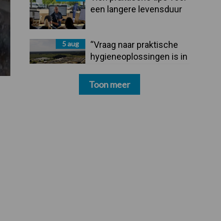
een langere levensduur
5 aug
“Vraag naar praktische
hygieneoplossingen is in
Polen groter dan ooit”
Toon meer