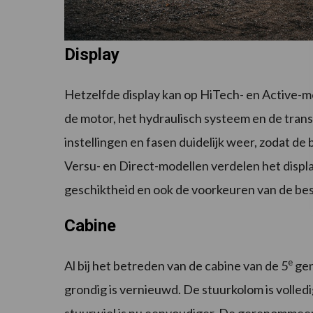
Display
Hetzelfde display kan op HiTech- en Active-m
de motor, het hydraulisch systeem en de transm
instellingen en fasen duidelijk weer, zodat de
Versu- en Direct-modellen verdelen het display
geschiktheid en ook de voorkeuren van de be
Cabine
e
Al bij het betreden van de cabine van de 5
gen
grondig is vernieuwd. De stuurkolom is volledi
stuurwiel is nu eenvoudiger. De gerenommeerd