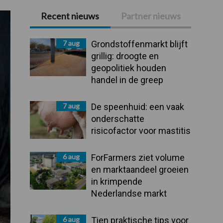
Recent nieuws
Partner nieuws
Primaire
Sidebar
7 aug
Grondstoffenmarkt blijft
grillig: droogte en
geopolitiek houden
handel in de greep
7 aug
De speenhuid: een vaak
onderschatte
risicofactor voor mastitis
6 aug
ForFarmers ziet volume
en marktaandeel groeien
in krimpende
Nederlandse markt
6 aug
Tien praktische tips voor