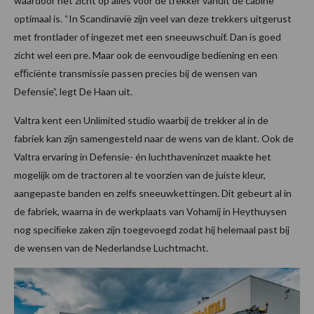
waardoor het zicht op alles voor de trekker vanuit de cabine
optimaal is. “In Scandinavië zijn veel van deze trekkers uitgerust
met frontlader of ingezet met een sneeuwschuif. Dan is goed
zicht wel een pre. Maar ook de eenvoudige bediening en een
eﬃciënte transmissie passen precies bij de wensen van
Defensie”, legt De Haan uit.
Valtra kent een Unlimited studio waarbij de trekker al in de
fabriek kan zijn samengesteld naar de wens van de klant. Ook de
Valtra ervaring in Defensie- én luchthaveninzet maakte het
mogelijk om de tractoren al te voorzien van de juiste kleur,
aangepaste banden en zelfs sneeuwkettingen. Dit gebeurt al in
de fabriek, waarna in de werkplaats van Vohamij in Heythuysen
nog speciﬁeke zaken zijn toegevoegd zodat hij helemaal past bij
de wensen van de Nederlandse Luchtmacht.