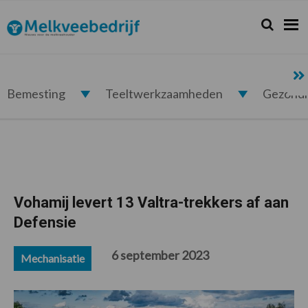
Spring
Door
Spring
Spring
naar
naar
naar
naar
Zoeken...
Zoek
Melkveebedrijf.nl
de
de
de
de
hoofdnavigatie
hoofd
eerste
voettekst
inhoud
sidebar
Bemesting
Teeltwerkzaamheden
Gezond
Vohamij levert 13 Valtra-trekkers af aan
Defensie
6 september 2023
Mechanisatie