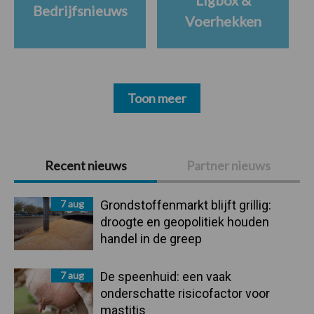
Ligbox &
Bedrijfsnieuws
Voerhekken
Toon meer
Primaire
Recent nieuws
Partner nieuws
Sidebar
7 aug
Grondstoffenmarkt blijft grillig:
droogte en geopolitiek houden
handel in de greep
7 aug
De speenhuid: een vaak
onderschatte risicofactor voor
mastitis