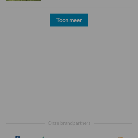
Toon meer
Footer
Onze brandpartners