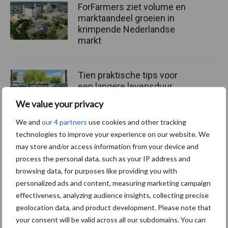
ForFarmers ziet volume en
marktaandeel groeien in
krimpende Nederlandse
markt
Tien praktische tips voor
een langere levensduur
We value your privacy
We and
our 4 partners
use cookies and other tracking
technologies to improve your experience on our website. We
“Vraag naar praktische
may store and/or access information from your device and
hygieneoplossingen is in
process the personal data, such as your IP address and
Polen groter dan ooit”
browsing data, for purposes like providing you with
personalized ads and content, measuring marketing campaign
effectiveness, analyzing audience insights, collecting precise
geolocation data, and product development. Please note that
Themapagina's
your consent will be valid across all our subdomains. You can