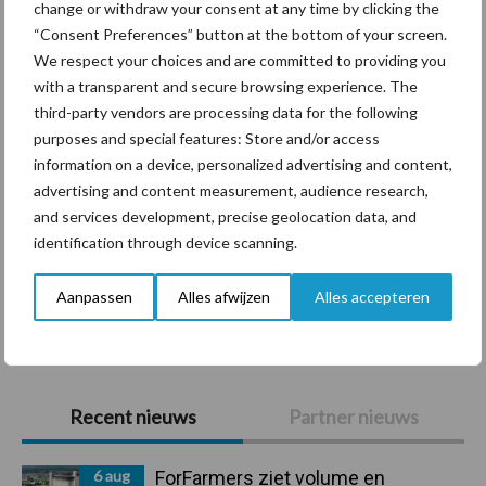
change or withdraw your consent at any time by clicking the
“Consent Preferences” button at the bottom of your screen.
Diergezondheid
Bemesting
Fokkerij
Melkv
We respect your choices and are committed to providing you
with a transparent and secure browsing experience. The
third-party vendors are processing data for the following
purposes and special features: Store and/or access
Ligbox &
information on a device, personalized advertising and content,
Bedrijfsnieuws
Voerhekken
advertising and content measurement, audience research,
and services development, precise geolocation data, and
identification through device scanning.
Aanpassen
Alles afwijzen
Alles accepteren
Toon meer
Primaire
Recent nieuws
Partner nieuws
Sidebar
6 aug
ForFarmers ziet volume en