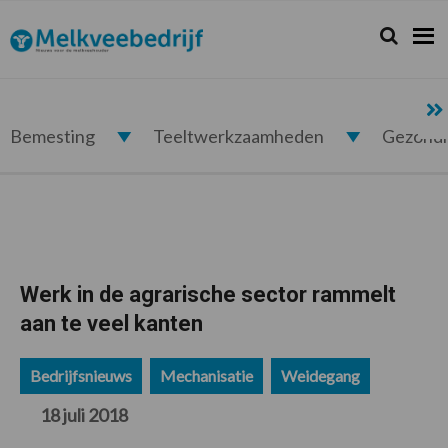
Spring
Door
Spring
Spring
naar
naar
naar
naar
Zoeken...
Zoek
Melkveebedrijf.nl
de
de
de
de
hoofdnavigatie
hoofd
eerste
voettekst
inhoud
sidebar
Bemesting
Teeltwerkzaamheden
Gezond
Werk in de agrarische sector rammelt
aan te veel kanten
Bedrijfsnieuws
Mechanisatie
Weidegang
18 juli 2018