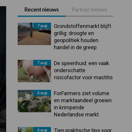
Recent nieuws
Partner nieuws
Primaire
Sidebar
7 aug
Grondstoffenmarkt blijft
grillig: droogte en
geopolitiek houden
handel in de greep
7 aug
De speenhuid: een vaak
onderschatte
risicofactor voor mastitis
6 aug
ForFarmers ziet volume
en marktaandeel groeien
in krimpende
Nederlandse markt
6 aug
Tien praktische tips voor