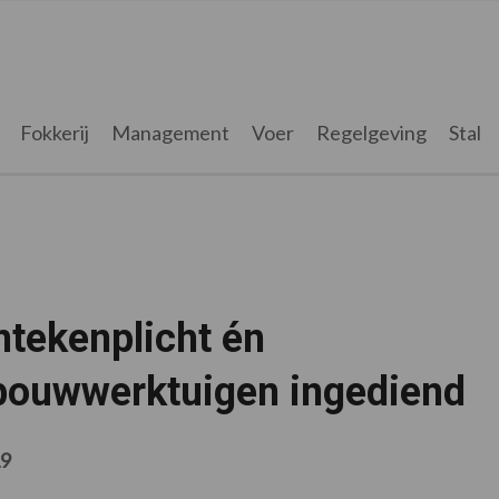
Fokkerij
Management
Voer
Regelgeving
Stal
ntekenplicht én
bouwwerktuigen ingediend
19