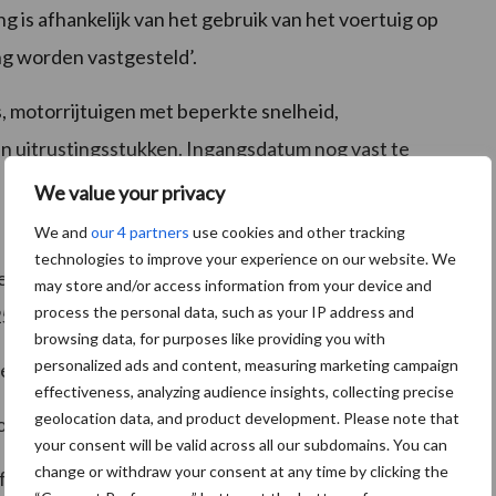
ng is afhankelijk van het gebruik van het voertuig op
ng worden vastgesteld’.
 motorrijtuigen met beperkte snelheid,
 uitrustingsstukken. Ingangsdatum nog vast te
n kentekenplicht zijn motorrijtuigen waarvoor geen T-
We value your privacy
We and
our 4 partners
use cookies and other tracking
technologies to improve your experience on our website. We
ertuigen wordt 40 km/u. Voertuigen of
may store and/or access information from your device and
process the personal data, such as your IP address and
25 km/u, moeten zijn voorzien van een kentekenplaat.
browsing data, for purposes like providing you with
personalized ads and content, measuring marketing campaign
ffing te verkrijgen, via een centraal loket bij de RDW.
effectiveness, analyzing audience insights, collecting precise
geolocation data, and product development. Please note that
 onze buurlanden te mogen rijden.
your consent will be valid across all our subdomains. You can
change or withdraw your consent at any time by clicking the
 verwisselbare getrokken uitrustingsstukken indien