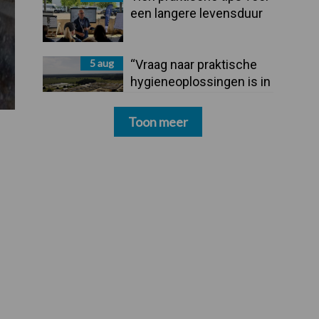
een langere levensduur
5 aug
“Vraag naar praktische
hygieneoplossingen is in
Polen groter dan ooit”
Toon meer