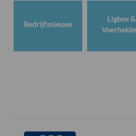
Ligbox &
Bedrijfsnieuws
Voerhekk
Footer