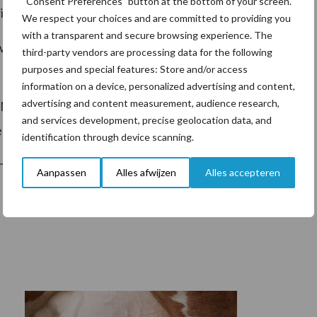
“Consent Preferences” button at the bottom of your screen.
tuig niet zichtbaar is.
We respect your choices and are committed to providing you
with a transparent and secure browsing experience. The
weg moeten vanaf 1 januari 2025 verplicht een
third-party vendors are processing data for the following
purposes and special features: Store and/or access
information on a device, personalized advertising and content,
advertising and content measurement, audience research,
) wordt geïntroduceerd, deze komt in de plaats van
and services development, precise geolocation data, and
beperkte snelheid (MMBS).
identification through device scanning.
nbare weg komen, kennen geen plicht om te
Aanpassen
Alles afwijzen
Alles accepteren