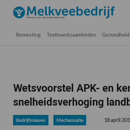
Spring
Door
Spring
Spring
naar
naar
naar
naar
Melkveebedrijf.nl
de
de
de
de
hoofdnavigatie
hoofd
eerste
voettekst
inhoud
sidebar
Bemesting
Teeltwerkzaamheden
Gezondheid
Wetsvoorstel APK- en ke
snelheidsverhoging land
18 april 20
Bedrijfsnieuws
Mechanisatie