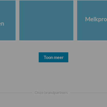
Melkpro
en
Toon meer
Onze brandpartners