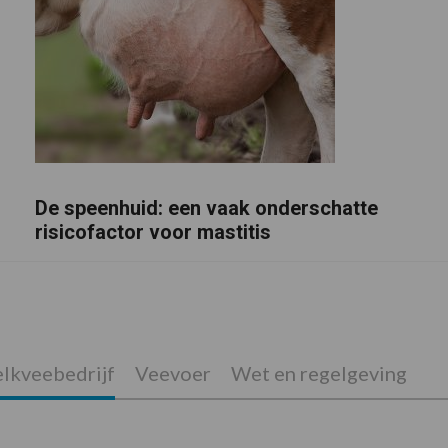
De speenhuid: een vaak onderschatte
risicofactor voor mastitis
lkveebedrijf
Veevoer
Wet en regelgeving