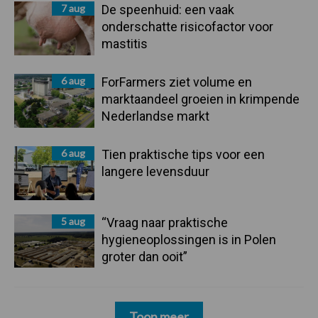
7 aug
De speenhuid: een vaak
onderschatte risicofactor voor
mastitis
6 aug
ForFarmers ziet volume en
marktaandeel groeien in krimpende
Nederlandse markt
6 aug
Tien praktische tips voor een
langere levensduur
5 aug
“Vraag naar praktische
hygieneoplossingen is in Polen
groter dan ooit”
Toon meer