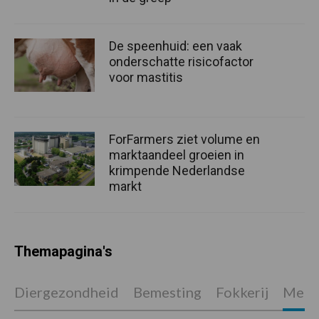
De speenhuid: een vaak
onderschatte risicofactor
voor mastitis
ForFarmers ziet volume en
marktaandeel groeien in
krimpende Nederlandse
markt
Themapagina's
Diergezondheid
Bemesting
Fokkerij
Melkv