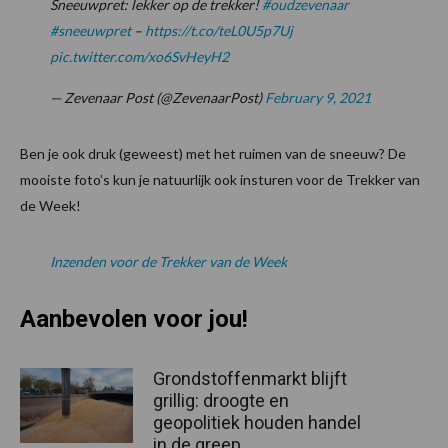
Sneeuwpret: lekker op de trekker!
#oudzevenaar
#sneeuwpret
–
https://t.co/teL0U5p7Uj
pic.twitter.com/xo6SvHeyH2
— Zevenaar Post (@ZevenaarPost)
February 9, 2021
Ben je ook druk (geweest) met het ruimen van de sneeuw? De
mooiste foto’s kun je natuurlijk ook insturen voor de Trekker van
de Week!
Inzenden voor de Trekker van de Week
Aanbevolen voor jou!
Grondstoffenmarkt blijft
grillig: droogte en
geopolitiek houden handel
in de greep