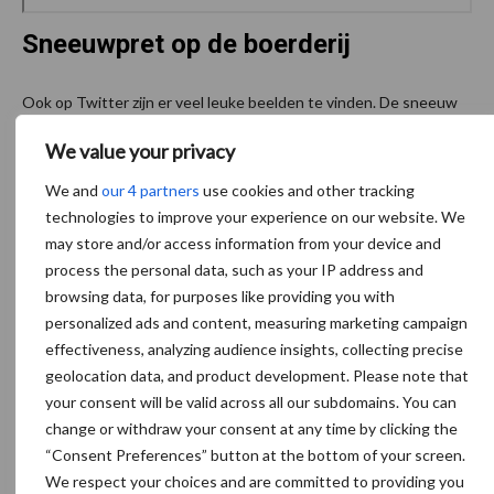
Sneeuwpret op de boerderij
Ook op Twitter zijn er veel leuke beelden te vinden. De sneeuw
leverde misschien wat ellende op, maar vooral heel veel plezier!
We value your privacy
We and
our 4 partners
use cookies and other tracking
Het nuttige (noodzakelijke) maar met het leuke
technologies to improve your experience on our website. We
combineren
#sneeuwschuiven
l
may store and/or access information from your device and
#sneeuwpret
#sneeuwval
🌨
process the personal data, such as your IP address and
pic.twitter.com/1SuuuxsZTz
browsing data, for purposes like providing you with
personalized ads and content, measuring marketing campaign
— Geertjan Kloosterboer (@Geertjan_Oxe)
February 7,
effectiveness, analyzing audience insights, collecting precise
2021
geolocation data, and product development. Please note that
your consent will be valid across all our subdomains. You can
Als papa mee naar buiten gaat…..
#sneeuwpret
change or withdraw your consent at any time by clicking the
#happyfarmlife
#snowmageddon
“Consent Preferences” button at the bottom of your screen.
pic.twitter.com/LxU5uv36k8
We respect your choices and are committed to providing you