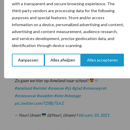
with a transparent and secure browsing experience. The
— Heleen Lansink-Marissen (@HeleenLansink)
February
third-party vendors are processing data for the following
7, 2021
purposes and special features: Store and/or access
information on a device, personalized advertising and content,
Het
#boerenerf
#sneeuw
vrij maken … geen probleem
advertising and content measurement, audience research,
volgens zoonlief
#sneeuwpret
and services development, precise geolocation data, and
pic.twitter.com/6TGewPilY0
identification through device scanning.
— Hennie Klaassen Meijering
(@klaassenpigs1)
Aanpassen
Alles afwijzen
Alles accepteren
February 7, 2021
Zo gaan we hier op Ameland naar school!
#ameland
#winter
#sneeuw
#ijs
#glad
#sneeuwpret
#sneeuwval
#wadden
#slee
#sleejage
pic.twitter.com/TZfBj75JrZ
— Youri IJnsen
(@Youri_IJnsen)
February 10, 2021