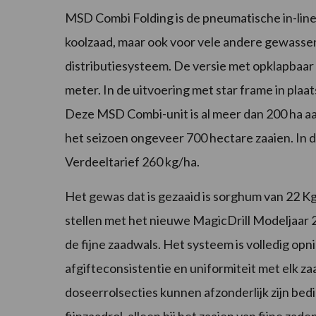
MSD Combi Folding is de pneumatische in-line
koolzaad, maar ook voor vele andere gewasse
distributiesysteem. De versie met opklapbaar
meter. In de uitvoering met star frame in pla
Deze MSD Combi-unit is al meer dan 200 ha aan
het seizoen ongeveer 700 hectare zaaien. In de
Verdeeltarief 260 kg/ha.
Het gewas dat is gezaaid is sorghum van 22 Kg/
stellen met het nieuwe MagicDrill Modeljaar
de fijne zaadwals. Het systeem is volledig 
afgifteconsistentie en uniformiteit met elk zaa
doseerrolsecties kunnen afzonderlijk zijn bed