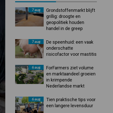
Sidebar
7 aug
Grondstoffenmarkt blijft
grillig: droogte en
geopolitiek houden
handel in de greep
7 aug
De speenhuid: een vaak
onderschatte
risicofactor voor mastitis
6 aug
ForFarmers ziet volume
en marktaandeel groeien
in krimpende
Nederlandse markt
6 aug
Tien praktische tips voor
een langere levensduur