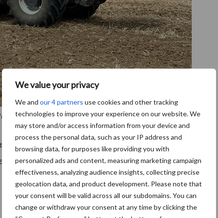
We value your privacy
We and
our 4 partners
use cookies and other tracking
technologies to improve your experience on our website. We
rond
may store and/or access information from your device and
process the personal data, such as your IP address and
ij ervoor om sorghum te zaaien op onbewerkte grond
browsing data, for purposes like providing you with
in opklapbare uitvoering in combinatie met een
personalized ads and content, measuring marketing campaign
effectiveness, analyzing audience insights, collecting precise
geolocation data, and product development. Please note that
your consent will be valid across all our subdomains. You can
 granen
change or withdraw your consent at any time by clicking the