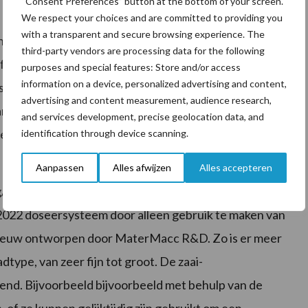
“Consent Preferences” button at the bottom of your screen.
 zaaimachine, niet alleen voor granen, veevoeder en
We respect your choices and are committed to providing you
with a transparent and secure browsing experience. The
n dankzij het nieuw ontworpen en verbeterde
third-party vendors are processing data for the following
 frame maakt een werkbreedte mogelijk van 5 tot 7
purposes and special features: Store and/or access
information on a device, personalized advertising and content,
ats daarvan gaat de werkbreedte van 2,5 naar 4 meter.
advertising and content measurement, audience research,
 het werk in de Bonetto-boerderij en zal eindigen in
and services development, precise geolocation data, and
 herfst worden triticale en tarwe gezaaid bij
identification through device scanning.
Aanpassen
Alles afwijzen
Alles accepteren
ha, deze distributiesnelheid is ook eenvoudig in te
 2022 doseersysteem door alleen gebruik te maken van
opnieuw ontworpen door MaterMacc R&D. Zo is er meer
dtype, van zeer fijn tot groot. De zaai-
iend. Bijvoorbeeld bijvoorbeeld met behulp van de