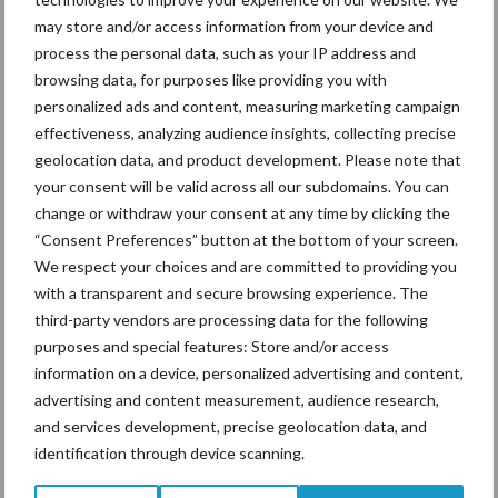
may store and/or access information from your device and
process the personal data, such as your IP address and
De speenhuid: een vaak
onderschatte risicofactor
browsing data, for purposes like providing you with
voor mastitis
personalized ads and content, measuring marketing campaign
effectiveness, analyzing audience insights, collecting precise
geolocation data, and product development. Please note that
your consent will be valid across all our subdomains. You can
ForFarmers ziet volume en
change or withdraw your consent at any time by clicking the
marktaandeel groeien in
“Consent Preferences” button at the bottom of your screen.
krimpende Nederlandse
We respect your choices and are committed to providing you
markt
with a transparent and secure browsing experience. The
third-party vendors are processing data for the following
purposes and special features: Store and/or access
information on a device, personalized advertising and content,
Themapagina's
advertising and content measurement, audience research,
and services development, precise geolocation data, and
Diergezondheid
Bemesting
Fokkerij
Melkv
identification through device scanning.