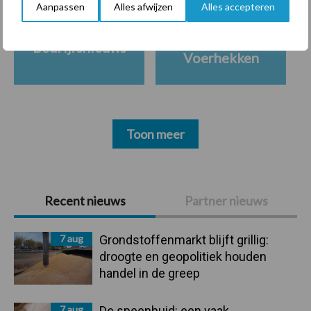
Aanpassen
Alles afwijzen
Alles accepteren
Ligbox &
Bedrijfsnieuws
Voerhekken
Toon meer
Primaire
Recent nieuws
Partner nieuws
Sidebar
7 aug
Grondstoffenmarkt blijft grillig:
droogte en geopolitiek houden
handel in de greep
7 aug
De speenhuid: een vaak