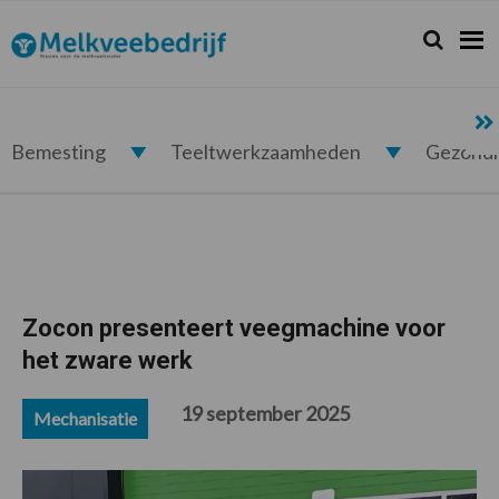
Spring
Door
Spring
Spring
naar
naar
naar
naar
Zoeken...
Zoek
Melkveebedrijf.nl
de
de
de
de
hoofdnavigatie
hoofd
eerste
voettekst
inhoud
sidebar
Bemesting
Teeltwerkzaamheden
Gezond
Zocon presenteert veegmachine voor
het zware werk
19 september 2025
Mechanisatie