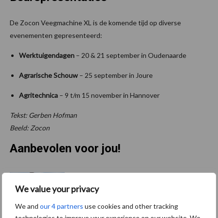
De Zocon Veegmachine XL is de komende tijd op diverse
evenementen gepresenteerd:
Werktuigendagen
– 20 & 21 september in Oudenaarde
Agrarische Schouw
– 25 september in Joure
Agritechnica
– 9 t/m 15 november in Hannover
Tekst: Gerben Hofman
Beeld: Zocon
Aanbevolen voor jou!
Grondstoffenmarkt blijft
grillig: droogte en
We value your privacy
geopolitiek houden handel
We and
our 4 partners
use cookies and other tracking
in de greep
technologies to improve your experience on our website. We