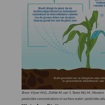
Bron: Vijver M.G., Zelfde M. van ‘t, Tamis W.L.M., Musters 
pesticides concentrations in surface water: pesticides at