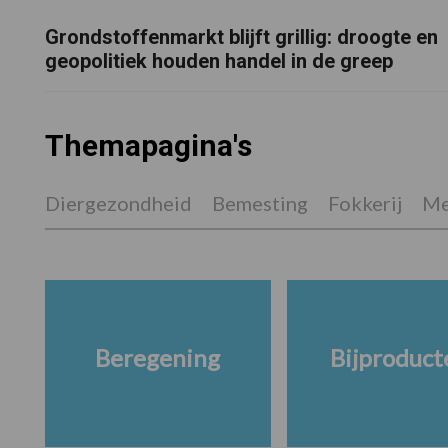
Grondstoffenmarkt blijft grillig: droogte en
geopolitiek houden handel in de greep
Themapagina's
Diergezondheid
Bemesting
Fokkerij
Me
Beregening
Bijproduct