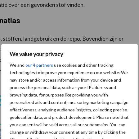
atie over een gevonden stof vinden.
natlas
, stoffen, landgebruik en de regio. Bovendien zijn er
arten, tabellen en informatiebladen via verschillende
We value your privacy
je direct downloaden als Excel-bestand. En met een
We and
our 4 partners
use cookies and other tracking
 een beeld krijgen van trends of het verloop van
technologies to improve your experience on our website. We
may store and/or access information from your device and
process the personal data, such as your IP address and
browsing data, for purposes like providing you with
personalized ads and content, measuring marketing campaign
effectiveness, analyzing audience insights, collecting precise
geolocation data, and product development. Please note that
your consent will be valid across all our subdomains. You can
change or withdraw your consent at any time by clicking the