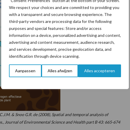
“Consent Preferences” button at the bottom of your screen.
We respect your choices and are committed to providing you
with a transparent and secure browsing experience. The
third-party vendors are processing data for the following
purposes and special features: Store and/or access
information on a device, personalized advertising and content,
advertising and content measurement, audience research,
and services development, precise geolocation data, and
identification through device scanning.
Aanpassen
Alles afwijzen
Alles accepteren
C.J.M. & Snoo G.R. de (2008), Spatial and temporal analysis of
las., Journal of Environmental Science and Health part B 43: 665-674