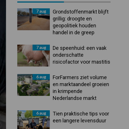
Sidebar
7 aug
Grondstoffenmarkt blijft
grillig: droogte en
geopolitiek houden
handel in de greep
7 aug
De speenhuid: een vaak
onderschatte
risicofactor voor mastitis
6 aug
ForFarmers ziet volume
en marktaandeel groeien
in krimpende
Nederlandse markt
6 aug
Tien praktische tips voor
een langere levensduur