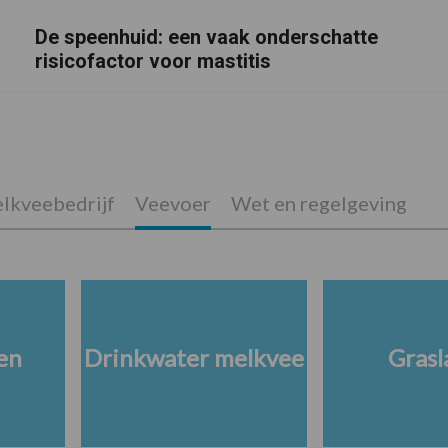
De speenhuid: een vaak onderschatte
risicofactor voor mastitis
lkveebedrijf
Veevoer
Wet en regelgeving
en
Drinkwater melkvee
Grasl