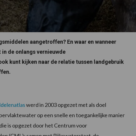
smiddelen aangetroffen? En waar en wanneer
 in de onlangs vernieuwde
ook kunt kijken naar de relatie tussen landgebruik
ffen.
ddelenatlas
werd in 2003 opgezet met als doel
pervlaktewater op een snelle en toegankelijke manier
, die is opgezet door het Centrum voor
den (CML); samen met Rijkswaterstaat, de