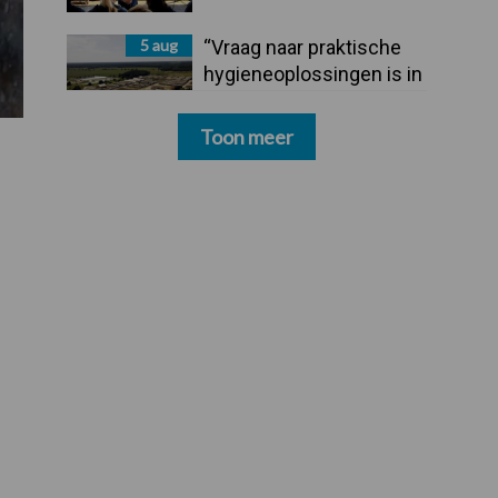
5 aug
“Vraag naar praktische
hygieneoplossingen is in
Polen groter dan ooit”
Toon meer