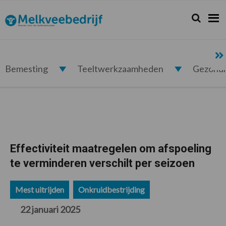
Spring
Door
Spring
Spring
naar
naar
naar
naar
Zoeken...
Zoek
Melkveebedrijf.nl
de
de
de
de
hoofdnavigatie
hoofd
eerste
voettekst
inhoud
sidebar
Bemesting
Teeltwerkzaamheden
Gezond
Effectiviteit maatregelen om afspoeling
te verminderen verschilt per seizoen
Mest uitrijden
Onkruidbestrijding
22 januari 2025