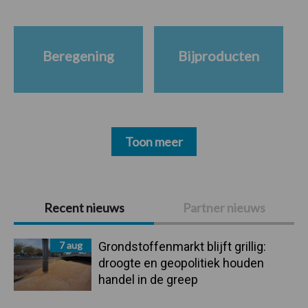
Beregening
Bijproducten
Toon meer
Primaire
Recent nieuws
Partner nieuws
Sidebar
7 aug
Grondstoffenmarkt blijft grillig:
droogte en geopolitiek houden
handel in de greep