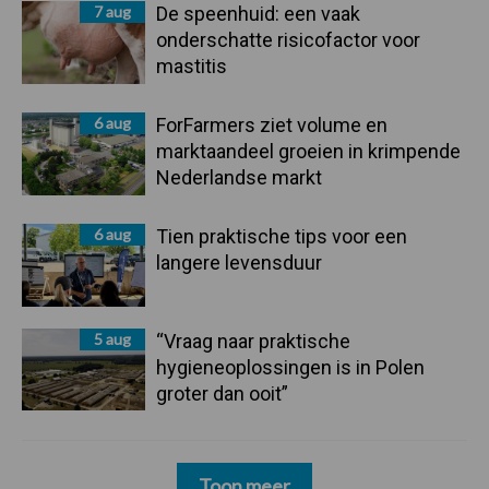
7 aug
De speenhuid: een vaak
onderschatte risicofactor voor
mastitis
6 aug
ForFarmers ziet volume en
marktaandeel groeien in krimpende
Nederlandse markt
6 aug
Tien praktische tips voor een
langere levensduur
5 aug
“Vraag naar praktische
hygieneoplossingen is in Polen
groter dan ooit”
Toon meer