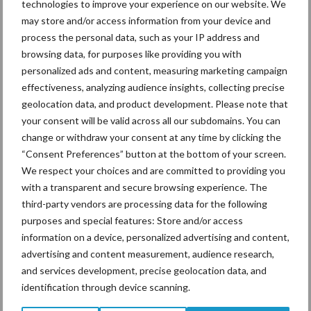
technologies to improve your experience on our website. We
verminderen is maatwerk per bedrijf nodig. Soms is één maatregel
may store and/or access information from your device and
voldoende, op andere percelen is waarschijnlijk een stapeling van
process the personal data, such as your IP address and
maatregelen nodig. In alle gevallen is de praktijkervaring van de
browsing data, for purposes like providing you with
ondernemer nodig om de maatregelen op de juiste manier in te
personalized ads and content, measuring marketing campaign
zetten.
effectiveness, analyzing audience insights, collecting precise
geolocation data, and product development. Please note that
De volledige rapportage van 2023 is
hier
te vinden. Het
your consent will be valid across all our subdomains. You can
onderzoek is in 2024 voortgezet, de rapportage hiervan wordt
change or withdraw your consent at any time by clicking the
verwacht in mei 2025.
“Consent Preferences” button at the bottom of your screen.
We respect your choices and are committed to providing you
Bron:
CLM
with a transparent and secure browsing experience. The
Beeld ter illustratie
third-party vendors are processing data for the following
Aanbevolen voor jou!
purposes and special features: Store and/or access
information on a device, personalized advertising and content,
advertising and content measurement, audience research,
Grondstoffenmarkt blijft
and services development, precise geolocation data, and
grillig: droogte en
identification through device scanning.
geopolitiek houden handel
in de greep