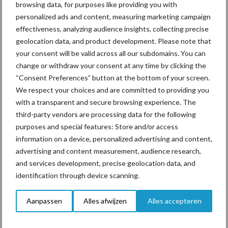
browsing data, for purposes like providing you with
personalized ads and content, measuring marketing campaign
ForFarmers ziet volume en
effectiveness, analyzing audience insights, collecting precise
marktaandeel groeien in
geolocation data, and product development. Please note that
krimpende Nederlandse
your consent will be valid across all our subdomains. You can
markt
change or withdraw your consent at any time by clicking the
“Consent Preferences” button at the bottom of your screen.
We respect your choices and are committed to providing you
with a transparent and secure browsing experience. The
Themapagina's
third-party vendors are processing data for the following
purposes and special features: Store and/or access
Diergezondheid
Bemesting
Fokkerij
Melkv
information on a device, personalized advertising and content,
advertising and content measurement, audience research,
and services development, precise geolocation data, and
identification through device scanning.
Beregening
Bijproducten
Aanpassen
Alles afwijzen
Alles accepteren