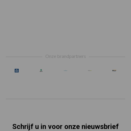
Footer
Onze brandpartners
Schrijf u in voor onze nieuwsbrief