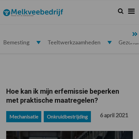
Spring
Door
Spring
Spring
naar
naar
naar
naar
Zoeken...
Zoek
Melkveebedrijf.nl
de
de
de
de
hoofdnavigatie
hoofd
eerste
voettekst
inhoud
sidebar
Bemesting
Teeltwerkzaamheden
Gezond
Hoe kan ik mijn erfemissie beperken
met praktische maatregelen?
6 april 2021
Mechanisatie
Onkruidbestrijding