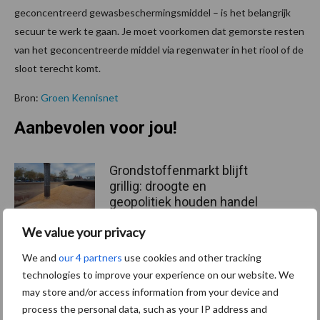
geconcentreerd gewasbeschermingsmiddel – is het belangrijk
secuur te werk te gaan. Je moet voorkomen dat gemorste resten
van het geconcentreerde middel via regenwater in het riool of de
sloot terecht komt.
Bron:
Groen Kennisnet
Aanbevolen voor jou!
Grondstoffenmarkt blijft
grillig: droogte en
geopolitiek houden handel
in de greep
We value your privacy
We and
our 4 partners
use cookies and other tracking
De speenhuid: een vaak
technologies to improve your experience on our website. We
onderschatte risicofactor
may store and/or access information from your device and
voor mastitis
process the personal data, such as your IP address and