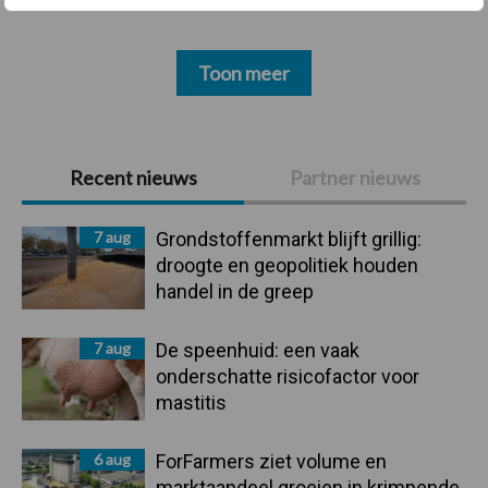
Toon meer
Primaire
Recent nieuws
Partner nieuws
Sidebar
7 aug
Grondstoffenmarkt blijft grillig:
droogte en geopolitiek houden
handel in de greep
7 aug
De speenhuid: een vaak
onderschatte risicofactor voor
mastitis
6 aug
ForFarmers ziet volume en
marktaandeel groeien in krimpende