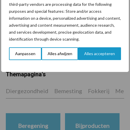
kilogram melk
third-party vendors are processing data for the following
purposes and special features: Store and/or access
information on a device, personalized advertising and content,
advertising and content measurement, audience research,
Pöttinger introduceert
and services development, precise geolocation data, and
compacte dubbelrotor-
identification through device scanning.
zwadhark in de hef
Aanpassen
Alles afwijzen
Alles accepteren
Themapagina's
Diergezondheid
Bemesting
Fokkerij
Melkv
Beregening
Bijproducten