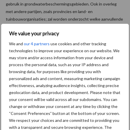
gebruik in grondwaterbeschermingsgebieden. Ook in overleg
met andere partijen, zoals provincies en land- en
tuinbouworganisaties; zal worden onderzocht welke aanvullende
maatregelen en acties zijn te nemen. Want het voorkómen van
We value your privacy
verontreiniging is belangrijk om te zorgen dat drinkwater schoon
en veilig blijft.
We and
our 4 partners
use cookies and other tracking
technologies to improve your experience on our website. We
Bron:
NVWA
may store and/or access information from your device and
Aanbevolen voor jou!
process the personal data, such as your IP address and
browsing data, for purposes like providing you with
personalized ads and content, measuring marketing campaign
“Vraag naar praktische
effectiveness, analyzing audience insights, collecting precise
hygieneoplossingen is in
geolocation data, and product development. Please note that
Polen groter dan ooit”
your consent will be valid across all our subdomains. You can
change or withdraw your consent at any time by clicking the
“Consent Preferences” button at the bottom of your screen.
We respect your choices and are committed to providing you
Drie Franse bedrijven over
de grens van 14.000
with a transparent and secure browsing experience. The