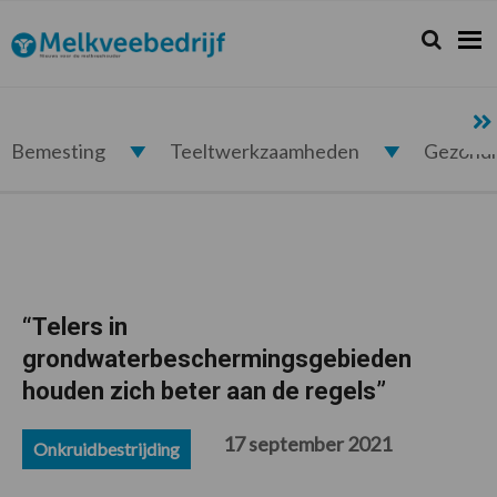
Spring
Door
Spring
Spring
naar
naar
naar
naar
Zoeken...
Zoek
Melkveebedrijf.nl
de
de
de
de
hoofdnavigatie
hoofd
eerste
voettekst
inhoud
sidebar
Bemesting
Teeltwerkzaamheden
Gezond
“Telers in
grondwaterbeschermingsgebieden
houden zich beter aan de regels”
17 september 2021
Onkruidbestrijding