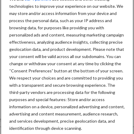
technologies to improve your experience on our website. We
may store and/or access information from your device and
process the personal data, such as your IP address and
browsing data, for purposes like providing you with
personalized ads and content, measuring marketing campaign
effectiveness, analyzing audience insights, collecting precise
geolocation data, and product development. Please note that
your consent will be valid across all our subdomains. You can
change or withdraw your consent at any time by clicking the
De speenhuid: een vaak onderschatte
“Consent Preferences” button at the bottom of your screen.
risicofactor voor mastitis
We respect your choices and are committed to providing you
with a transparent and secure browsing experience. The
third-party vendors are processing data for the following
purposes and special features: Store and/or access
information on a device, personalized advertising and content,
advertising and content measurement, audience research,
lkveebedrijf
Veevoer
Wet en regelgeving
and services development, precise geolocation data, and
identification through device scanning.