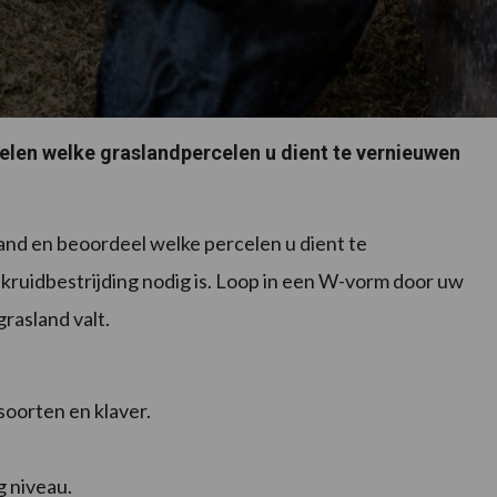
elen welke graslandpercelen u dient te vernieuwen
nd en beoordeel welke percelen u dient te
nkruidbestrijding nodig is. Loop in een W-vorm door uw
rasland valt.
oorten en klaver.
 niveau.