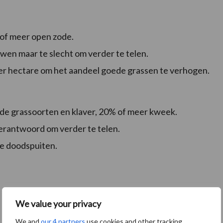
 of meer open zode.
wen maar te slecht om verder te telen.
per hectare om het aandeel goede grassen te verhogen.
ede grassoorten en klaver, 20% of meer kweek.
erantwoord om verder te telen.
e doodspuiten.
We value your privacy
We and
our 4 partners
use cookies and other tracking