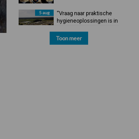
5 aug
“Vraag naar praktische
hygieneoplossingen is in
Polen groter dan ooit”
Toon meer