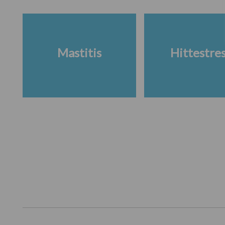
Mastitis
Hittestre
Footer