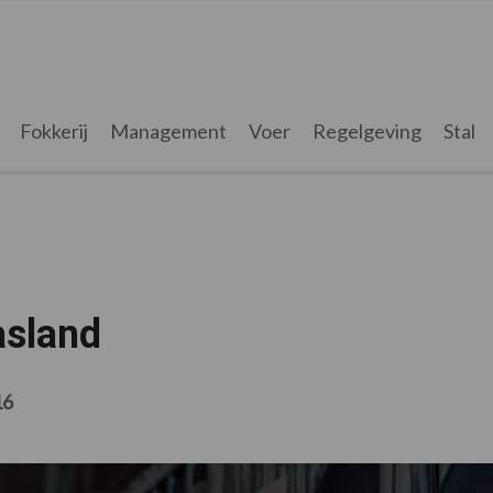
Fokkerij
Management
Voer
Regelgeving
Stal
asland
16