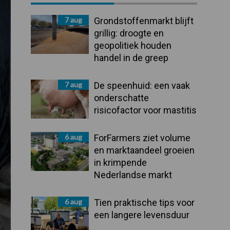
Sidebar
7 aug
Grondstoffenmarkt blijft
grillig: droogte en
geopolitiek houden
handel in de greep
7 aug
De speenhuid: een vaak
onderschatte
risicofactor voor mastitis
6 aug
ForFarmers ziet volume
en marktaandeel groeien
in krimpende
Nederlandse markt
6 aug
Tien praktische tips voor
een langere levensduur