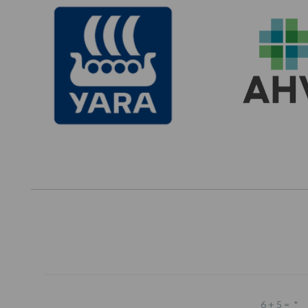
6 + 5 =
*