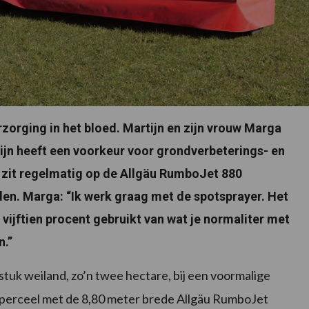
rzorging in het bloed. Martijn en zijn vrouw Marga
jn heeft een voorkeur voor grondverbeterings- en
zit regelmatig op de Allgäu RumboJet 880
en. Marga: “Ik werk graag met de spotsprayer. Het
t vijftien procent gebruikt van wat je normaliter met
n.”
uk weiland, zo’n twee hectare, bij een voormalige
erceel met de 8,80 meter brede Allgäu RumboJet