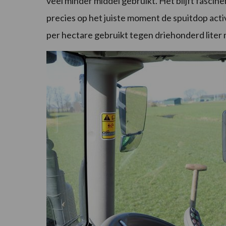
veel minder middel gebruikt. Het blijft fasci
precies op het juiste moment de spuitdop acti
per hectare gebruikt tegen driehonderd liter