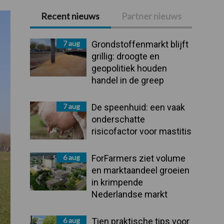
Recent nieuws
Partner nieuws
Primaire
Sidebar
7 aug
Grondstoffenmarkt blijft
grillig: droogte en
geopolitiek houden
handel in de greep
7 aug
De speenhuid: een vaak
onderschatte
risicofactor voor mastitis
6 aug
ForFarmers ziet volume
en marktaandeel groeien
in krimpende
Nederlandse markt
6 aug
Tien praktische tips voor