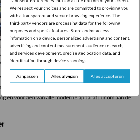
“Consent Preferences” button at the bottom of your screen.
We respect your choices and are committed to providing you
with a transparent and secure browsing experience. The
third-party vendors are processing data for the following
purposes and special features: Store and/or access
information on a device, personalized advertising and content,
advertising and content measurement, audience research,
and services development, precise geolocation data, and
vijftien procent gebruikt van wat je normaliter met een volvelds spuit
identification through device scanning.
iten aan middelen.”
met een Hardi Navigator 3000 volvelds spuitmachine
Aanpassen
Alles afwijzen
Alles accepteren
achine die het bedrijf nog steeds gebruikt. De Hardi
iting en voorzien van alle moderne apparatuur om aan de
er