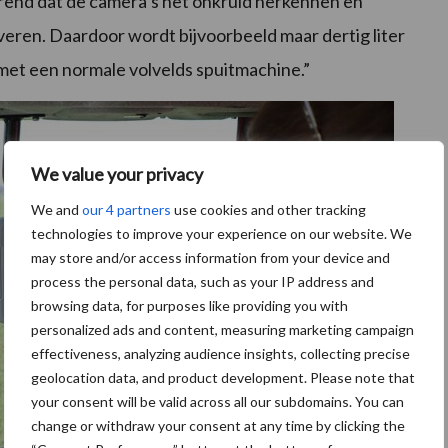
nerend dat de camera’s het onkruid herkennen en
veren. Daardoor wordt bijvoorbeeld maar dertig liter
 met een normale volvelds spuitmachine.”
We value your privacy
We and
our 4 partners
use cookies and other tracking
technologies to improve your experience on our website. We
may store and/or access information from your device and
process the personal data, such as your IP address and
browsing data, for purposes like providing you with
personalized ads and content, measuring marketing campaign
effectiveness, analyzing audience insights, collecting precise
geolocation data, and product development. Please note that
your consent will be valid across all our subdomains. You can
change or withdraw your consent at any time by clicking the