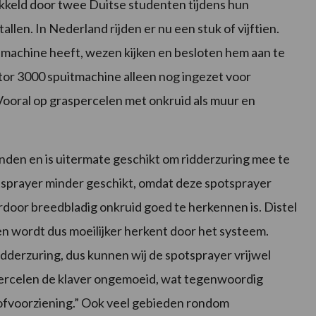
kkeld door twee Duitse studenten tijdens hun
tallen. In Nederland rijden er nu een stuk of vijftien.
ze machine heeft, wezen kijken en besloten hem aan te
or 3000 spuitmachine alleen nog ingezet voor
Vooral op graspercelen met onkruid als muur en
nden en is uitermate geschikt om ridderzuring mee te
otsprayer minder geschikt, omdat deze spotsprayer
rdoor breedbladig onkruid goed te herkennen is. Distel
 en wordt dus moeilijker herkent door het systeem.
ridderzuring, dus kunnen wij de spotsprayer vrijwel
aspercelen de klaver ongemoeid, wat tegenwoordig
stofvoorziening.” Ook veel gebieden rondom