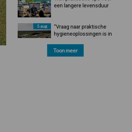
een langere levensduur
5 aug
“Vraag naar praktische
hygieneoplossingen is in
Polen groter dan ooit”
Toon meer