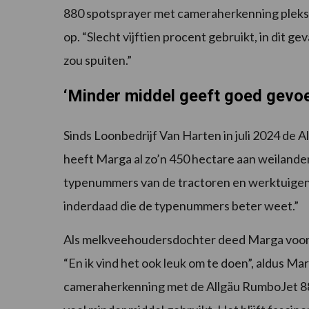
880 spotsprayer met cameraherkenning pleksg
op. “Slecht vijftien procent gebruikt, in dit ge
zou spuiten.”
‘Minder middel geeft goed gevoe
Sinds Loonbedrijf Van Harten in juli 2024 de
heeft Marga al zo’n 450 hectare aan weilanden 
typenummers van de tractoren en werktuigen 
inderdaad die de typenummers beter weet.”
Als melkveehoudersdochter deed Marga voor h
“En ik vind het ook leuk om te doen”, aldus M
cameraherkenning met de Allgäu RumboJet 880