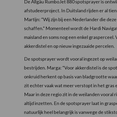
De Allgäu RumboJet 880 spotsprayer is ontwi
afstudeerproject. In Duitsland rijden er al tien
Martijn: “Wij zijn bij een Nederlander die de
schaffen.” Momenteel wordt de Hardi Navigat
maisland en soms nog een enkel grasperceel. 
akkerdistel en op nieuw ingezaaide percelen.
De spotsprayer wordt vooral ingezet op weila
bestrijden. Marga: “Voor akkerdistel is de sp
onkruid herkent op basis van bladgrootte waa
zit echter vaak wat meer verstopt in het gras
Maar in deze regio zit in de weilanden vooral 
altijd inzetten. En de spotsprayer laat in gr
natuurlijk heel belangrijk is vanwege de stik