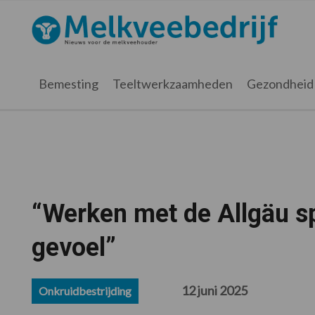
Spring
Door
Spring
Spring
naar
naar
naar
naar
Melkveebedrijf.nl
de
de
de
de
hoofdnavigatie
hoofd
eerste
voettekst
inhoud
sidebar
Bemesting
Teeltwerkzaamheden
Gezondheid
“Werken met de Allgäu s
gevoel”
12 juni 2025
Onkruidbestrijding