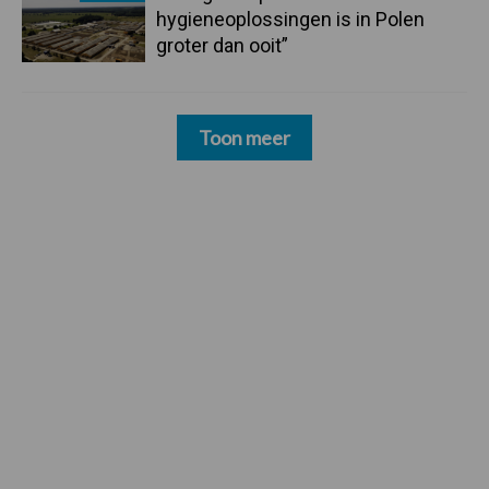
hygieneoplossingen is in Polen
groter dan ooit”
Toon meer
Footer