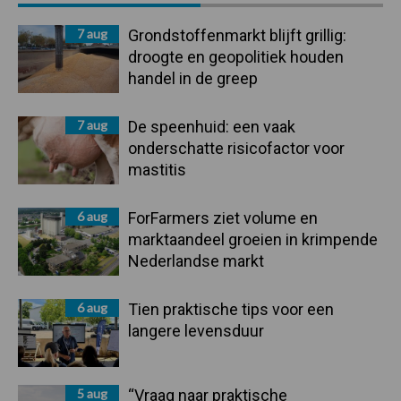
Sidebar
7 aug
Grondstoffenmarkt blijft grillig:
droogte en geopolitiek houden
handel in de greep
7 aug
De speenhuid: een vaak
onderschatte risicofactor voor
mastitis
6 aug
ForFarmers ziet volume en
marktaandeel groeien in krimpende
Nederlandse markt
6 aug
Tien praktische tips voor een
langere levensduur
5 aug
“Vraag naar praktische