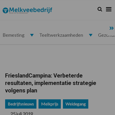
Spring
Door
Spring
Spring
naar
naar
naar
naar
Zoeken...
Zoek
Melkveebedrijf.nl
de
de
de
de
hoofdnavigatie
hoofd
eerste
voettekst
inhoud
sidebar
Bemesting
Teeltwerkzaamheden
Gezond
FrieslandCampina: Verbeterde
resultaten, implementatie strategie
volgens plan
Bedrijfsnieuws
Melkprijs
Weidegang
25 juli 2019