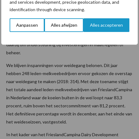
and services development, precise geolocation data, and
Samen met BoerenNatuur en de Vogelbescherming Nederland
identification through device scanning.
heeft FrieslandCampina de onafhankelijke Stichting Versterking
Weidevogelgebieden opgericht. Met fondsen van de stichting
Aanpassen
Alles afwijzen
Alles accepteren
kunnen concrete plannen van gebiedsbeheerders en boeren
voor weidevogelbeheer tot uitvoer worden gebracht. Het gaat
daarbij om ondersteuning bij investeringen in maatregelen of
beheer.
We blijven inspanningen voor weidegang belonen. Dit jaar
hebben 248 leden-melkveebedrijven ervoor gekozen de overstap
naar weidegang te maken (2018: 314). Met deze toename stijgt
het totale aandeel leden-melkveebedrijven van FrieslandCampina
in Nederland waar de koeien buiten in de wei loopt naar 83,3
procent, ruim boven het sectorcommitment van 81,2 procent.
Het definitieve percentage wordt in december, aan het einde van
het weideseizoen, vastgesteld.
In het kader van het FrieslandCampina Dairy Development