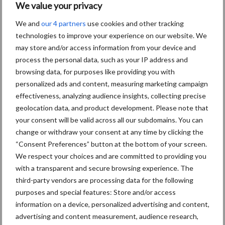
www.frieslandcampinaopwek.nl
. Er is een
We value your privacy
samenwerkingsovereenkomst getekend met E.A.Z. voor de
We and
our 4 partners
use cookies and other tracking
plaatsing van kleine windmolens op het boerenerf.
technologies to improve your experience on our website. We
Bij de productie van zuivelproducten is de energie-efficiëntie ten
may store and/or access information from your device and
process the personal data, such as your IP address and
opzichte van dezelfde periode vorig jaar verbeterd naar 2,81
browsing data, for purposes like providing you with
GJ/ton eindproduct (eerste helft 2018: 2,95 GJ/ton
personalized ads and content, measuring marketing campaign
eindproduct). Er is een energiebesparingsprogramma gericht op 2
effectiveness, analyzing audience insights, collecting precise
procent reductie in 2019.
geolocation data, and product development. Please note that
your consent will be valid across all our subdomains. You can
FrieslandCampina werkt samen met zijn leden-melkveehouders
change or withdraw your consent at any time by clicking the
aan verduurzaming. In samenwerking met districtsraden van de
“Consent Preferences” button at the bottom of your screen.
zuivelcoöperatie hebben we 3.300 leden betrokken bij gerichte
We respect your choices and are committed to providing you
trainingen en discussies om de duurzaamheidsinspanningen op
with a transparent and secure browsing experience. The
bedrijfsniveau verder te verbeteren. Verder wordt met leden-
third-party vendors are processing data for the following
melkveehouders en Stichting BoerenNatuur gewerkt aan de
purposes and special features: Store and/or access
opzet van een landelijke database voor natuur- en
information on a device, personalized advertising and content,
landschapsbeheer op melkveebedrijven.
advertising and content measurement, audience research,