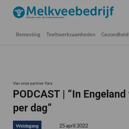
Spring
Door
Spring
Spring
naar
naar
naar
naar
Melkveebedrijf.nl
de
de
de
de
hoofdnavigatie
hoofd
eerste
voettekst
inhoud
sidebar
Bemesting
Teeltwerkzaamheden
Gezondheid
Van onze partner Yara
PODCAST | “In Engeland 
per dag”
25 april 2022
Weidegang