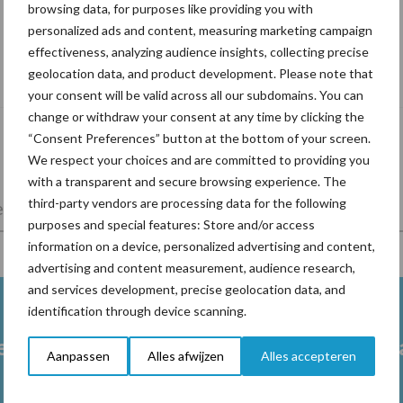
browsing data, for purposes like providing you with
personalized ads and content, measuring marketing campaign
effectiveness, analyzing audience insights, collecting precise
Van onze partner Yara
geolocation data, and product development. Please note that
In 4 eenvoudige stappen de grasgroei
your consent will be valid across all our subdomains. You can
volgen op je telefoon
change or withdraw your consent at any time by clicking the
“Consent Preferences” button at the bottom of your screen.
We respect your choices and are committed to providing you
with a transparent and secure browsing experience. The
third-party vendors are processing data for the following
lkveebedrijf
Veevoer
Wet en regelgeving
purposes and special features: Store and/or access
information on a device, personalized advertising and content,
advertising and content measurement, audience research,
and services development, precise geolocation data, and
identification through device scanning.
en
Drinkwater melkvee
Grasl
Aanpassen
Alles afwijzen
Alles accepteren