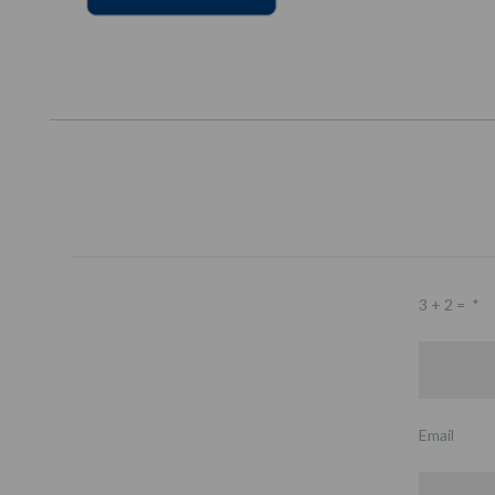
3 + 2 =
*
Email