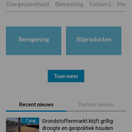
Diergezondheid
Bemesting
Fokkerij
Melkv
Beregening
Bijproducten
Toon meer
Primaire
Recent nieuws
Partner nieuws
Sidebar
7 aug
Grondstoffenmarkt blijft grillig:
droogte en geopolitiek houden