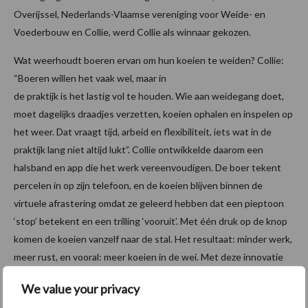
Overijssel, Nederlands-Vlaamse vereniging voor Weide- en
Voederbouw en Collie, werd Collie als winnaar gekozen.
Wat weerhoudt boeren ervan om hun koeien te weiden? Collie:
“Boeren willen het vaak wel, maar in
de praktijk is het lastig vol te houden. Wie aan weidegang doet,
moet dagelijks draadjes verzetten, koeien ophalen en inspelen op
het weer. Dat vraagt tijd, arbeid en flexibiliteit, iets wat in de
praktijk lang niet altijd lukt”. Collie ontwikkelde daarom een
halsband en app die het werk vereenvoudigen. De boer tekent
percelen in op zijn telefoon, en de koeien blijven binnen de
virtuele afrastering omdat ze geleerd hebben dat een pieptoon
‘stop’ betekent en een trilling ‘vooruit’. Met één druk op de knop
komen de koeien vanzelf naar de stal. Het resultaat: minder werk,
meer rust, en vooral: meer koeien in de wei. Met deze innovatie
won Collie overtuigend de Weidegang Trofee 2025.
We value your privacy