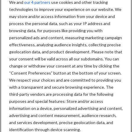
Convenant Weidegang
We and
our 4 partners
use cookies and other tracking
technologies to improve your experience on our website. We
Het Convenant Weidegang is een initiatief van het ZuivelNL-
may store and/or access information from your device and
programma Duurzame Zuivelketen. Het
process the personal data, such as your IP address and
browsing data, for purposes like providing you with
in 2012 gesloten Convenant wil een impuls geven aan weidegang
personalized ads and content, measuring marketing campaign
met als doel koeien zoveel mogelijk
effectiveness, analyzing audience insights, collecting precise
weidegang te bieden en het aandeel melkveebedrijven met
geolocation data, and product development. Please note that
weidegang tenminste op het niveau van
your consent will be valid across all our subdomains. You can
2012 te houden (81,2%). Meer dan 80 partijen – van overheden
change or withdraw your consent at any time by clicking the
en onderwijsinstellingen tot banken,
“Consent Preferences” button at the bottom of your screen.
veevoerleveranciers, maatschappelijke organisaties en
We respect your choices and are committed to providing you
supermarktketens – hebben zich aangesloten.
with a transparent and secure browsing experience. The
third-party vendors are processing data for the following
Bron en beeld:
ZuivelNL
purposes and special features: Store and/or access
Aanbevolen voor jou!
information on a device, personalized advertising and content,
advertising and content measurement, audience research,
and services development, precise geolocation data, and
Grondstoffenmarkt blijft
identification through device scanning.