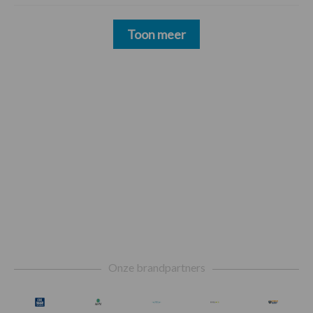
Toon meer
Footer
Onze brandpartners