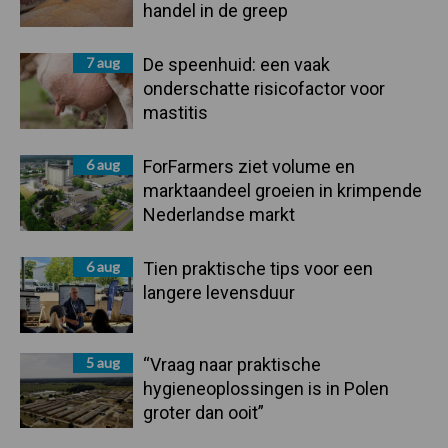
handel in de greep
7 aug
De speenhuid: een vaak
onderschatte risicofactor voor
mastitis
6 aug
ForFarmers ziet volume en
marktaandeel groeien in krimpende
Nederlandse markt
6 aug
Tien praktische tips voor een
langere levensduur
5 aug
“Vraag naar praktische
hygieneoplossingen is in Polen
groter dan ooit”