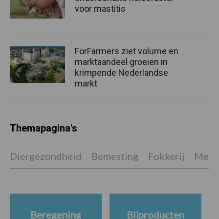
voor mastitis
ForFarmers ziet volume en
marktaandeel groeien in
krimpende Nederlandse
markt
Themapagina's
Diergezondheid
Bemesting
Fokkerij
Melkv
Beregening
Bijproducten