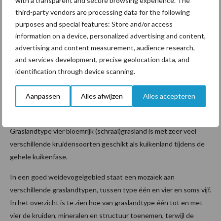
with a transparent and secure browsing experience. The
third-party vendors are processing data for the following
Bij graslandtype één grassenmix zie je clusters of haarden
purposes and special features: Store and/or access
kruiden in het gewas ontstaan. Aan het begin van het seizoen, als
information on a device, personalized advertising and content,
het gewas nog niet dicht is gegroeid, is dit prima leefgebied voor
advertising and content measurement, audience research,
kuikens. Graslandtype twee grassenmix-plus is voor een langere
and services development, precise geolocation data, and
periode geschikt voor kuikens. Er komen meer soorten kruiden in
identification through device scanning.
het gras voor en biedt dus ook leefgebied voor verschillende
soorten insecten. Graslandtype drie gras-kruidenmix heeft tot
Aanpassen
Alles afwijzen
Alles accepteren
twintig verschillende kruiden- en grassoorten. Hier vind je veel
vlinderbloemigen als karakteristieke plantensoorten.
Graslandtype vier bloemrijk (schraal)grasland is met zeer veel
verschillende kruidensoorten geschikt als kuikenland tijdens de
gehele kuikenfase.
In een goed weidevogelgebied staat een mozaïek aan
verschillende graslandtypen, tussen type één en vier en soms vijf.
In het overzicht is te zien hoe van graslandtype één tot en met
vier de kruiden, mineralen en structuur toenemen, terwijl de