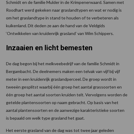
Schmidt en de familie Mulder in de Krimpenerwaard. Samen met
Roodhart werd gekeken naar graslandtypen en wat er nodig is
om het graslandtype in stand te houden of te verbeteren als
kuikenland. Dit deden ze aan de hand van de Veldgids
‘Ontwikkelen van kruidenrijk grasland’ van Wim Schippers.
Inzaaien en licht bemesten
De dag begon bij het melkveebedrijf van de familie Schmidt in
Bergambacht. De deelnemers maken een telvak van vijf bij vijf
meter in een kruidenrijk graslandperceel. De groep wordt in
tweeën gesplitst waarbij één groep het aantal grassoorten en
één groep het aantal soorten kruiden telt. Vervolgens worden de
getelde plantensoorten op naam gebracht. Op basis van het
aantal plantensoorten en de aanwezige karakteristieke soorten
is bepaald om welk type grasland het gaat.
Het eerste grasland van de dag was tot twee jaar geleden