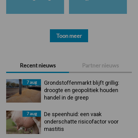
Toon meer
Primaire
Recent nieuws
Partner nieuws
Sidebar
7 aug
Grondstoffenmarkt blijft grillig:
droogte en geopolitiek houden
handel in de greep
7 aug
De speenhuid: een vaak
onderschatte risicofactor voor
mastitis