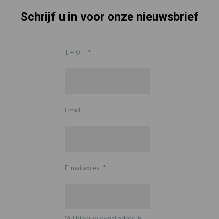
Schrijf u in voor onze nieuwsbrief
1 + 0 =
*
Email
E-mailadres
*
Vul hier uw e-mailadres in