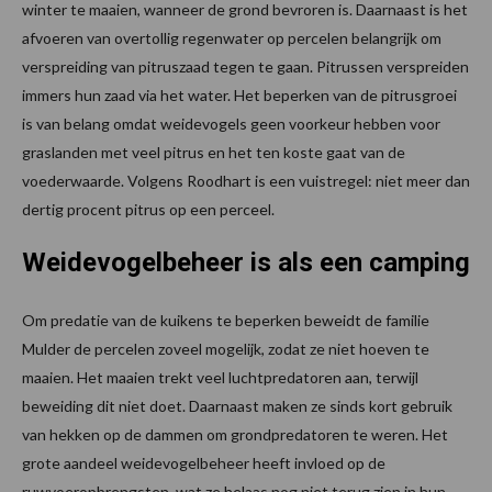
winter te maaien, wanneer de grond bevroren is. Daarnaast is het
afvoeren van overtollig regenwater op percelen belangrijk om
verspreiding van pitruszaad tegen te gaan. Pitrussen verspreiden
immers hun zaad via het water. Het beperken van de pitrusgroei
is van belang omdat weidevogels geen voorkeur hebben voor
graslanden met veel pitrus en het ten koste gaat van de
voederwaarde. Volgens Roodhart is een vuistregel: niet meer dan
dertig procent pitrus op een perceel.
Weidevogelbeheer is als een camping
Om predatie van de kuikens te beperken beweidt de familie
Mulder de percelen zoveel mogelijk, zodat ze niet hoeven te
maaien. Het maaien trekt veel luchtpredatoren aan, terwijl
beweiding dit niet doet. Daarnaast maken ze sinds kort gebruik
van hekken op de dammen om grondpredatoren te weren. Het
grote aandeel weidevogelbeheer heeft invloed op de
ruwvoeropbrengsten, wat ze helaas nog niet terug zien in hun