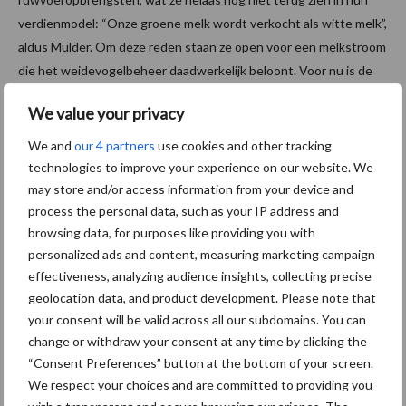
verdienmodel: “Onze groene melk wordt verkocht als witte melk”,
aldus Mulder. Om deze reden staan ze open voor een melkstroom
die het weidevogelbeheer daadwerkelijk beloont. Voor nu is de
drijfveer voor de veehouders vooral hun grote passie voor de
We value your privacy
vogels. “Weidevogelbeheer is net als het hebben van een
camping. Als je het goed doet komen je gasten elk jaar terug en
We and
our 4 partners
use cookies and other tracking
nemen ze hun vrienden mee”.
technologies to improve your experience on our website. We
may store and/or access information from your device and
Factsheet kruidenrijk grasland
process the personal data, such as your IP address and
browsing data, for purposes like providing you with
personalized ads and content, measuring marketing campaign
In het overzicht uit de veldgids van Wim Schippers staat hoe je
effectiveness, analyzing audience insights, collecting precise
verschillende graslandtypen kunt bepalen, hoeveel stikstof je
geolocation data, and product development. Please note that
nodig hebt om het type in stand te houden en hoeveel veevoer
your consent will be valid across all our subdomains. You can
het oplevert gemeten in kilogram drogestof. Raaigrasland type
change or withdraw your consent at any time by clicking the
nul is monotoon eiwitrijk Engels raaigras, ongeschikt voor
“Consent Preferences” button at the bottom of your screen.
kuikenland. Dit gewas groeit snel te dicht en te hoog. Ook wordt
We respect your choices and are committed to providing you
het te snel gemaaid of is ondoorwaadbaar voor kuikens.