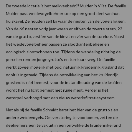
De tweede locatie is het melkveebedrijf Mulder in Vlist. De familie
Mulder past weidevogelbeheer toe op een groot deel van hun
huiskavel. Ze houden zelf bij waar de nesten van de vogels liggen.
Van de 66 nesten vorig jaar waren er elf van de zwarte stern, 22
van de grutto, zestien van de kievit en vier van de tureluur. Naast
het weidevogelbeheer passen ze slootkantenbeheer en
ecologisch slootschonen toe. Tijdens de wandeling richting de
percelen rennen jonge grutto’s en tureluurs weg. De familie
werkt zoveel mogelijk met oud, natuurlijk kruidenrijk grasland dat
nooit is ingezaaid. Tijdens de ontwikkeling van het kruidenrijk
grasland is niet bemest, voor de instandhouding van de kruiden
wordt het nu licht bemest met ruige mest. Verder is het
waterpeil verhoogd met een nieuw waterinfiltratiesysteem.
Net als bij de familie Schmidt barst het hier van de grutto’s en
andere weidevogels. Om verstoring te voorkomen, zetten de
deelnemers een telvak uit in een ontwikkelde kruidenrijke rand