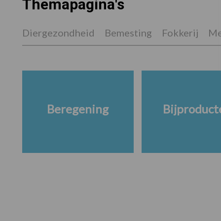
Themapagina's
Diergezondheid
Bemesting
Fokkerij
Me
Beregening
Bijproduct