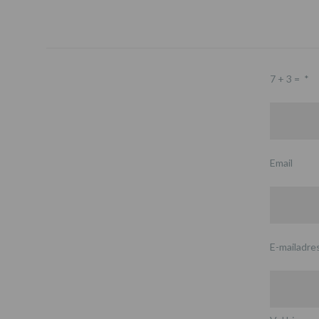
7 + 3 =
*
Email
E-mailadre