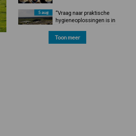
5 aug
“Vraag naar praktische
hygieneoplossingen is in
Polen groter dan ooit”
Toon meer