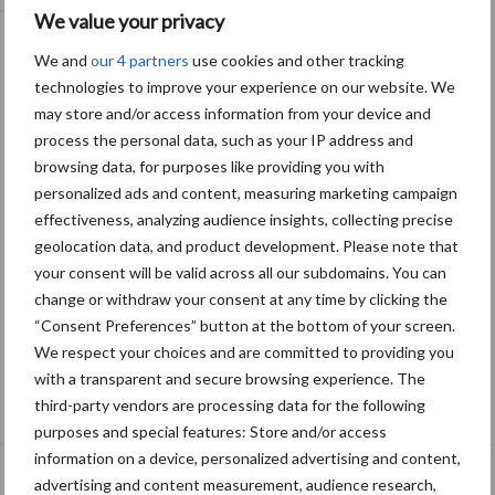
We value your privacy
We and
our 4 partners
use cookies and other tracking
technologies to improve your experience on our website. We
may store and/or access information from your device and
process the personal data, such as your IP address and
browsing data, for purposes like providing you with
personalized ads and content, measuring marketing campaign
effectiveness, analyzing audience insights, collecting precise
geolocation data, and product development. Please note that
your consent will be valid across all our subdomains. You can
change or withdraw your consent at any time by clicking the
“Consent Preferences” button at the bottom of your screen.
We respect your choices and are committed to providing you
with a transparent and secure browsing experience. The
De speenhuid: een vaak onderschatte
third-party vendors are processing data for the following
risicofactor voor mastitis
purposes and special features: Store and/or access
information on a device, personalized advertising and content,
advertising and content measurement, audience research,