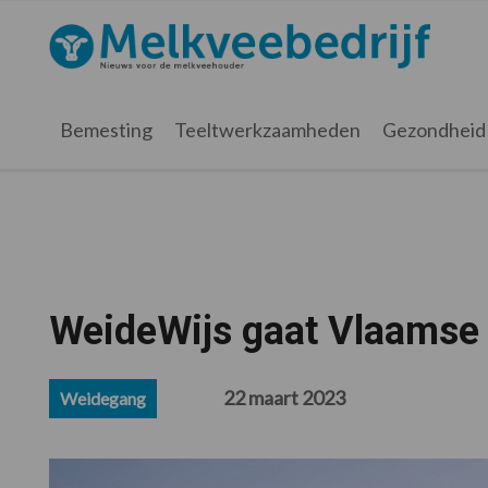
Spring
Door
Spring
Spring
naar
naar
naar
naar
Melkveebedrijf.nl
de
de
de
de
hoofdnavigatie
hoofd
eerste
voettekst
inhoud
sidebar
Bemesting
Teeltwerkzaamheden
Gezondheid
WeideWijs gaat Vlaamse
22 maart 2023
Weidegang