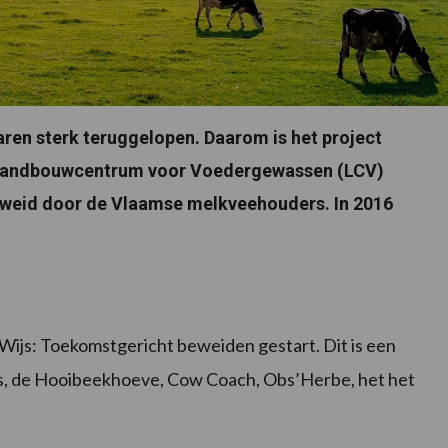
aren sterk teruggelopen. Daarom is het project
t Landbouwcentrum voor Voedergewassen (LCV)
 geweid door de Vlaamse melkveehouders. In 2016
eWijs: Toekomstgericht beweiden gestart. Dit is een
, de Hooibeekhoeve, Cow Coach, Obs’Herbe, het het