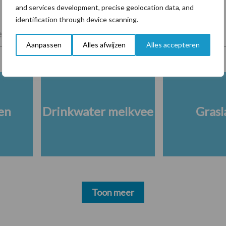
and services development, precise geolocation data, and
identification through device scanning.
lkveebedrijf
Veevoer
Wet en regelgeving
Aanpassen
Alles afwijzen
Alles accepteren
en
Drinkwater melkvee
Grasl
Toon meer