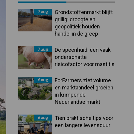
Sidebar
7 aug
Grondstoffenmarkt blijft
grillig: droogte en
geopolitiek houden
handel in de greep
7 aug
De speenhuid: een vaak
onderschatte
risicofactor voor mastitis
6 aug
ForFarmers ziet volume
en marktaandeel groeien
in krimpende
Nederlandse markt
6 aug
Tien praktische tips voor
een langere levensduur