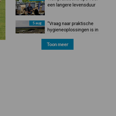
een langere levensduur
5 aug
“Vraag naar praktische
hygieneoplossingen is in
Polen groter dan ooit”
Toon meer