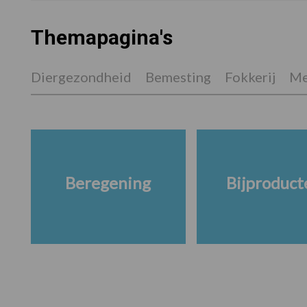
Themapagina's
Diergezondheid
Bemesting
Fokkerij
Me
Beregening
Bijproduct