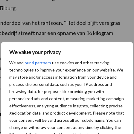
Tilburg.
onderdeel van het rantsoen. “Het doel blijft vers gras
t bedrijf streeft naar een opname van 16 kilogram
We value your privacy
 met de seizoensinvloeden. Zo laten zij koeien niet
We and
our 4 partners
use cookies and other tracking
stapel in de zomer vooral uit oudmelkte dieren.
technologies to improve your experience on our website. We
may store and/or access information from your device and
g van de melkproductie. Wanneer de grasgroei
process the personal data, such as your IP address and
n productiebrok ook snijrogge bij die eerder in het jaar
browsing data, for purposes like providing you with
personalized ads and content, measuring marketing campaign
effectiveness, analyzing audience insights, collecting precise
oen
geolocation data, and product development. Please note that
your consent will be valid across all our subdomains. You can
change or withdraw your consent at any time by clicking the
vers gras in de zomer om extra aandacht voor zowel