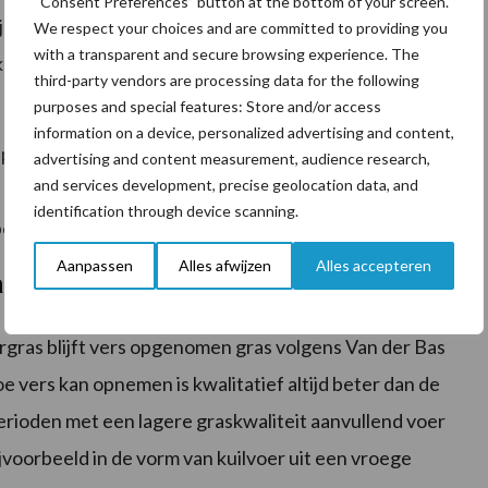
“Consent Preferences” button at the bottom of your screen.
ij noemt maatregelen zoals beregenen, beperkte
We respect your choices and are committed to providing you
with a transparent and secure browsing experience. The
ruidenrijk grasland en graslandrotatie als
third-party vendors are processing data for the following
 gras te ondersteunen.
purposes and special features: Store and/or access
information on a device, personalized advertising and content,
ep hetzelfde rantsoen nodig heeft. Volgens de adviseur
advertising and content measurement, audience research,
and services development, precise geolocation data, and
 ook goed passen in rantsoenen voor droogstaande
identification through device scanning.
ercelen beschikbaar blijven voor beweiding of maaien.
Aanpassen
Alles afwijzen
Alles accepteren
angrijk
ras blijft vers opgenomen gras volgens Van der Bas
e vers kan opnemen is kwalitatief altijd beter dan de
 perioden met een lagere graskwaliteit aanvullend voer
jvoorbeeld in de vorm van kuilvoer uit een vroege