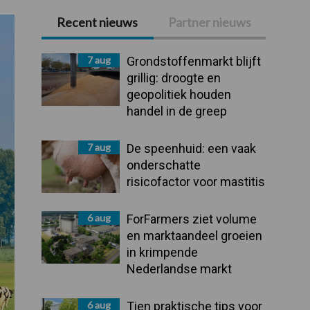
Recent nieuws
Partner nieuws
Primaire
Sidebar
7 aug
Grondstoffenmarkt blijft
grillig: droogte en
geopolitiek houden
handel in de greep
7 aug
De speenhuid: een vaak
onderschatte
risicofactor voor mastitis
6 aug
ForFarmers ziet volume
en marktaandeel groeien
in krimpende
Nederlandse markt
6 aug
Tien praktische tips voor