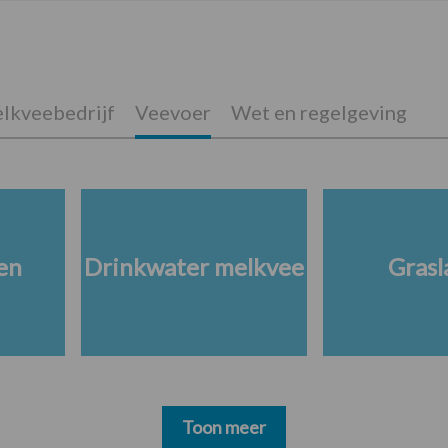
lkveebedrijf
Veevoer
Wet en regelgeving
en
Drinkwater melkvee
Grasl
Toon meer