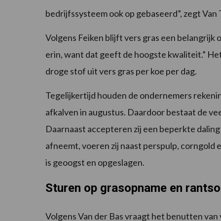
bedrijfssysteem ook op gebaseerd”, zegt Van 
Volgens Feiken blijft vers gras een belangrijk 
erin, want dat geeft de hoogste kwaliteit.” He
droge stof uit vers gras per koe per dag.
Tegelijkertijd houden de ondernemers rekening
afkalven in augustus. Daardoor bestaat de vee
Daarnaast accepteren zij een beperkte dalin
afneemt, voeren zij naast perspulp, corngold e
is geoogst en opgeslagen.
Sturen op grasopname en rants
Volgens Van der Bas vraagt het benutten van 