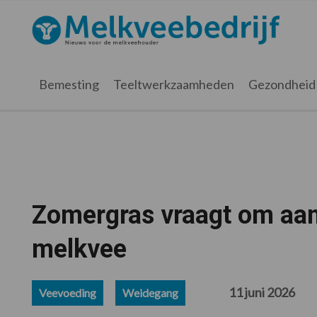
Spring
Door
Spring
Spring
naar
naar
naar
naar
Melkveebedrijf.nl
de
de
de
de
hoofdnavigatie
hoofd
eerste
voettekst
inhoud
sidebar
Bemesting
Teeltwerkzaamheden
Gezondheid
Zomergras vraagt om aan
melkvee
11 juni 2026
Veevoeding
Weidegang