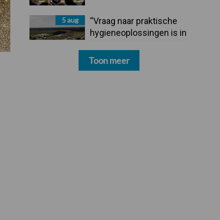
5 aug
“Vraag naar praktische
hygieneoplossingen is in
Polen groter dan ooit”
Toon meer