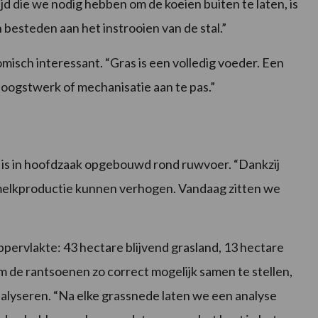
tijd die we nodig hebben om de koeien buiten te laten, is
 besteden aan het instrooien van de stal.”
isch interessant. “Gras is een volledig voeder. Een
n oogstwerk of mechanisatie aan te pas.”
is in hoofdzaak opgebouwd rond ruwvoer. “Dankzij
 melkproductie kunnen verhogen. Vandaag zitten we
pervlakte: 43 hectare blijvend grasland, 13 hectare
Om de rantsoenen zo correct mogelijk samen te stellen,
alyseren. “Na elke grassnede laten we een analyse