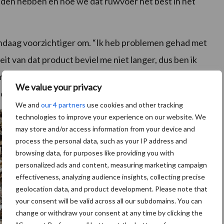
nden hebben en hoe we dat ruwvoer het best in het
ndaag voorzichtiger om. “Ik heb problemen gehad met
eit van dat product beviel me niet langer, dus ben ik
komst overweeg ik om voederbieten bovenop mijn
We value your privacy
 door aan de koeien kan geven.”
We and
our 4 partners
use cookies and other tracking
technologies to improve your experience on our website. We
may store and/or access information from your device and
process the personal data, such as your IP address and
browsing data, for purposes like providing you with
personalized ads and content, measuring marketing campaign
effectiveness, analyzing audience insights, collecting precise
geolocation data, and product development. Please note that
your consent will be valid across all our subdomains. You can
change or withdraw your consent at any time by clicking the