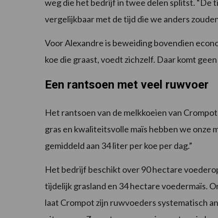
weg die het bedrijf in twee delen splitst. “De 
vergelijkbaar met de tijd die we anders zouden
Voor Alexandre is beweiding bovendien econom
koe die graast, voedt zichzelf. Daar komt gee
Een rantsoen met veel ruwvoer
Het rantsoen van de melkkoeien van Crompot 
gras en kwaliteitsvolle maïs hebben we onze
gemiddeld aan 34 liter per koe per dag.”
Het bedrijf beschikt over 90 hectare voederop
tijdelijk grasland en 34 hectare voedermaïs. 
laat Crompot zijn ruwvoeders systematisch an