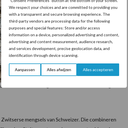
“Consent Preferences” button at the bottom of your screen.
We respect your choices and are committed to providing you
with a transparent and secure browsing experience. The
third-party vendors are processing data for the following
purposes and special features: Store and/or access
information on a device, personalized advertising and content,
advertising and content measurement, audience research,
and services development, precise geolocation data, and
identification through device scanning.
Aanpassen
Alles afwijzen
Alles accepteren
aardoor kunnen de koeien volgens de melkveehouder meer energie
et Zwitserse mengsels van Schweizer. Die combineren