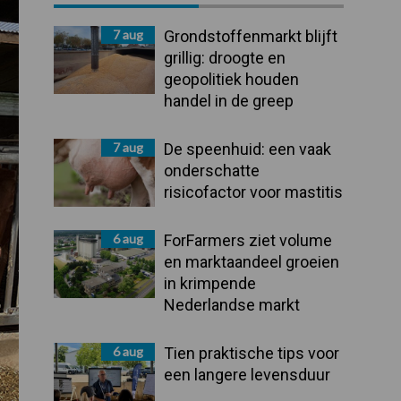
Sidebar
7 aug
Grondstoffenmarkt blijft
grillig: droogte en
geopolitiek houden
handel in de greep
7 aug
De speenhuid: een vaak
onderschatte
risicofactor voor mastitis
6 aug
ForFarmers ziet volume
en marktaandeel groeien
in krimpende
Nederlandse markt
6 aug
Tien praktische tips voor
een langere levensduur