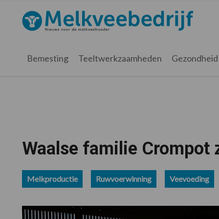
Spring
Door
Spring
Spring
naar
naar
naar
naar
Melkveebedrijf.nl
de
de
de
de
hoofdnavigatie
hoofd
eerste
voettekst
inhoud
sidebar
Bemesting
Teeltwerkzaamheden
Gezondheid
Waalse familie Crompot z
Melkproductie
Ruwvoerwinning
Veevoeding