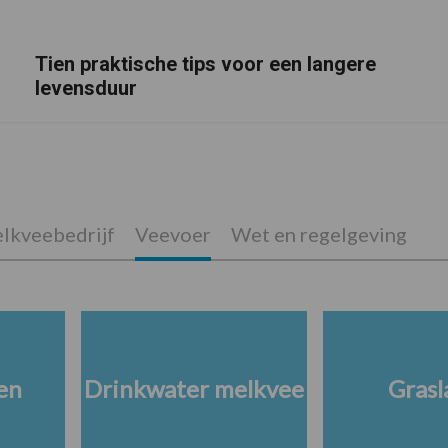
Tien praktische tips voor een langere
levensduur
lkveebedrijf
Veevoer
Wet en regelgeving
en
Drinkwater melkvee
Grasl