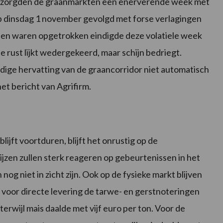
ezorgden de graanmarkten een enerverende week met
 dinsdag 1 november gevolgd met forse verlagingen
en waren opgetrokken eindigde deze volatiele week
e rust lijkt wedergekeerd, maar schijn bedriegt.
dige hervatting van de graancorridor niet automatisch
et bericht van Agrifirm.
ijft voortduren, blijft het onrustig op de
jzen zullen sterk reageren op gebeurtenissen in het
og niet in zicht zijn. Ook op de fysieke markt blijven
n voor directe levering de tarwe- en gerstnoteringen
 terwijl mais daalde met vijf euro per ton. Voor de