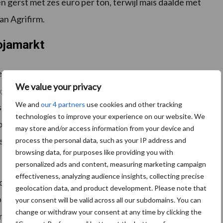
en gerst met zes euro per ton, terwijl mais daalde met
an Agrifirm.
ojamarkt
en flink in beweging geweest. In de VS verloopt de
We value your privacy
gsten niet tegenvallen. Met het stijgen van de
We and
our 4 partners
use cookies and other tracking
ansportproblemen verleden tijd en zien we de export
technologies to improve your experience on our website. We
volop gezaaid en zijn de groeiomstandigheden gunstig.
may store and/or access information from your device and
de voorspelde regens niet voldoende neerslag
process the personal data, such as your IP address and
browsing data, for purposes like providing you with
personalized ads and content, measuring marketing campaign
effectiveness, analyzing audience insights, collecting precise
 de crush op een laag niveau en mede hierdoor is de
geolocation data, and product development. Please note that
p voor de komende maanden. De komende tijd zullen
your consent will be valid across all our subdomains. You can
change or withdraw your consent at any time by clicking the
ka de markt verder bepalen. Raapschroot is dit