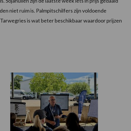
. Sojahullen zijn de laatste week iets in prijs gedaald
n niet ruim is. Palmpitschilfers zijn voldoende
g. Tarwegries is wat beter beschikbaar waardoor prijzen