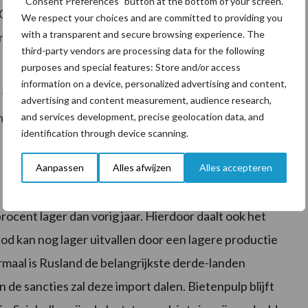
“Consent Preferences” button at the bottom of your screen.
Op dit moment echter is het aanbod wat krap door
We respect your choices and are committed to providing you
with a transparent and secure browsing experience. The
zen van zonnepitschroot zijn aantrekkelijk, al blijft
third-party vendors are processing data for the following
purposes and special features: Store and/or access
information on a device, personalized advertising and content,
 weken de sojanoteringen voor directe levering dalen
advertising and content measurement, audience research,
met 11 euro per ton. Voor levering op termijn daalde
and services development, precise geolocation data, and
identification through device scanning.
Aanpassen
Alles afwijzen
Alles accepteren
procent lager dan vorig jaar. Hierdoor daalt ook het
od kan nog lager uitvallen door een lagere productie
maal is Rusland de belangrijkste derde-landen
 de sancties zal deze import dalen. Bietenpulp blijft