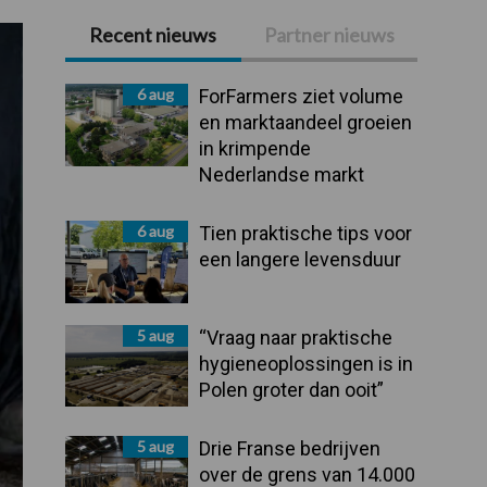
Recent nieuws
Partner nieuws
Primaire
Sidebar
6 aug
ForFarmers ziet volume
en marktaandeel groeien
in krimpende
Nederlandse markt
6 aug
Tien praktische tips voor
een langere levensduur
5 aug
“Vraag naar praktische
hygieneoplossingen is in
Polen groter dan ooit”
5 aug
Drie Franse bedrijven
over de grens van 14.000