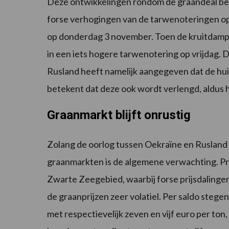
Deze ontwikkelingen rondom de graandeal b
forse verhogingen van de tarwenoteringen op
op donderdag 3 november. Toen de kruitdamp
in een iets hogere tarwenotering op vrijdag. D
Rusland heeft namelijk aangegeven dat de hui
betekent dat deze ook wordt verlengd, aldus h
Graanmarkt blijft onrustig
Zolang de oorlog tussen Oekraïne en Rusland bl
graanmarkten is de algemene verwachting. Pri
Zwarte Zeegebied, waarbij forse prijsdalingen n
de graanprijzen zeer volatiel. Per saldo stege
met respectievelijk zeven en vijf euro per ton,