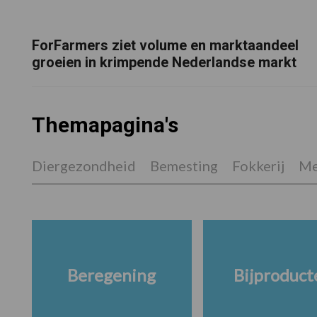
ForFarmers ziet volume en marktaandeel
groeien in krimpende Nederlandse markt
Themapagina's
Diergezondheid
Bemesting
Fokkerij
Me
Beregening
Bijproduct