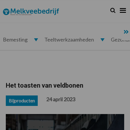
Spring
Door
Spring
Spring
naar
naar
naar
naar
Zoeken...
Zoek
Melkveebedrijf.nl
de
de
de
de
hoofdnavigatie
hoofd
eerste
voettekst
inhoud
sidebar
Bemesting
Teeltwerkzaamheden
Gezond
Het toasten van veldbonen
24 april 2023
Bijproducten