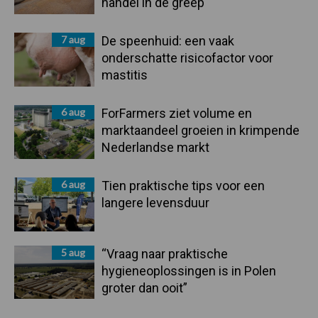
handel in de greep
7 aug
De speenhuid: een vaak
onderschatte risicofactor voor
mastitis
6 aug
ForFarmers ziet volume en
marktaandeel groeien in krimpende
Nederlandse markt
6 aug
Tien praktische tips voor een
langere levensduur
5 aug
“Vraag naar praktische
hygieneoplossingen is in Polen
groter dan ooit”