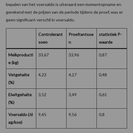
bepalen van het voersaldo is uiteraard een momentopname en
gerekend met de prijzen van de periode tijdens de proef, was er
geen significant verschil in voersaldo.
Controlerant
Proefrantsoe
statistiek
P-
soen
n
waarde
Melkproducti
33,67
33,96
0,87
e (kg)
Vetgehalte
4,23
4,27
0,48
(%)
Eiwitgehalte
3,52
3,49
0,61
(%)
Voersaldo (/d
9,45
9,56
0,8
ag/koe)