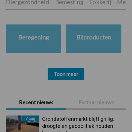
Diergezondheid
Bemesting
Fokkerij
Melkv
Beregening
Bijproducten
Toon meer
Primaire
Recent nieuws
Partner nieuws
Sidebar
7 aug
Grondstoffenmarkt blijft grillig:
droogte en geopolitiek houden