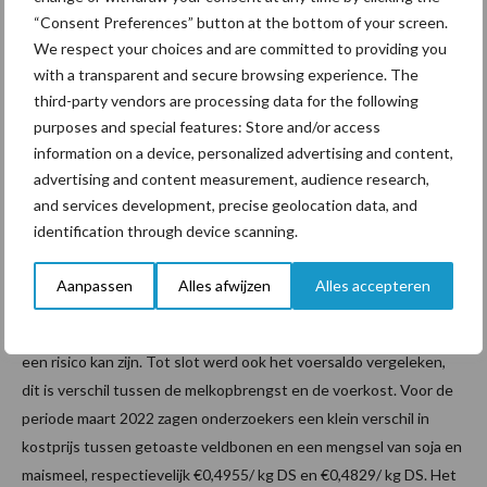
moet je rekening houden met drie essentiële aminozuren, lysine,
“Consent Preferences” button at the bottom of your screen.
histidine en methionine. Ze moeten via de voeding opgenomen
We respect your choices and are committed to providing you
worden, want ze kunnen niet door het lichaam aangemaakt
with a transparent and secure browsing experience. The
worden. Uit labotesten bij de soja/maïsmeel mengeling en de
third-party vendors are processing data for the following
getoaste veldbonen, bleek er geen verschil te zijn in de gehaltes
purposes and special features: Store and/or access
aan lysine en histidine tussen beide voeders. Methionine kon in
information on a device, personalized advertising and content,
geen van beide gedetecteerd worden.
advertising and content measurement, audience research,
and services development, precise geolocation data, and
Ook bij het vergelijken van de melkproductie, het eiwit- en
identification through device scanning.
vetgehalte waren er geen statistische verschillen aanwezig. De
koeien presteerden dus even goed bij beide rantsoenen. Gezien
Aanpassen
Alles afwijzen
Alles accepteren
het hoge aandeel zetmeel in veldbonen is het wel aangewezen
om op te letten bij koeien verder in lactatie, omdat vervetting dan
een risico kan zijn. Tot slot werd ook het voersaldo vergeleken,
dit is verschil tussen de melkopbrengst en de voerkost. Voor de
periode maart 2022 zagen onderzoekers een klein verschil in
kostprijs tussen getoaste veldbonen en een mengsel van soja en
maismeel, respectievelijk €0,4955/ kg DS en €0,4829/ kg DS. Het