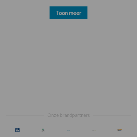
Toon meer
Footer
Onze brandpartners