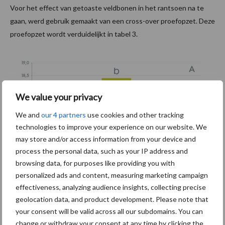
Voor het effect van getoaste veldbonen in het rantsoen na te
gaan, werd gebruik gemaakt van een cross-over proefopzet. Deze
proefopzet wordt verduidelijkt in tabel 3.
We value your privacy
We and
our 4 partners
use cookies and other tracking
technologies to improve your experience on our website. We
may store and/or access information from your device and
process the personal data, such as your IP address and
browsing data, for purposes like providing you with
personalized ads and content, measuring marketing campaign
Tabel 3: proefopzet
effectiveness, analyzing audience insights, collecting precise
Uit de resultaten van de voederproef bleek dat er geen verschil
geolocation data, and product development. Please note that
was in voeropname, onafhankelijk of getoaste veldbonen
your consent will be valid across all our subdomains. You can
aanwezig waren in het rantsoen. Bij hoog productief melkvee
change or withdraw your consent at any time by clicking the