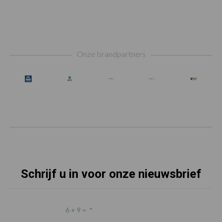
Footer
Onze brandpartners
Schrijf u in voor onze nieuwsbrief
6 + 9 =
*