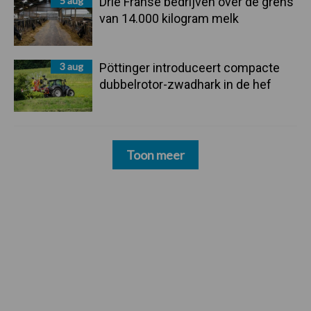
5 aug
Drie Franse bedrijven over de grens
van 14.000 kilogram melk
3 aug
Pöttinger introduceert compacte
dubbelrotor-zwadhark in de hef
Toon meer