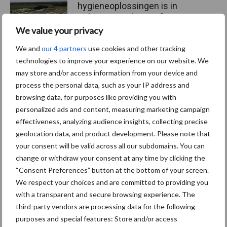
hygieneoplossingen is in
Polen groter dan ooit”
We value your privacy
We and
our 4 partners
use cookies and other tracking
technologies to improve your experience on our website. We
Themapagina's
may store and/or access information from your device and
process the personal data, such as your IP address and
browsing data, for purposes like providing you with
Diergezondheid
Bemesting
Fokkerij
Melkv
personalized ads and content, measuring marketing campaign
effectiveness, analyzing audience insights, collecting precise
geolocation data, and product development. Please note that
your consent will be valid across all our subdomains. You can
change or withdraw your consent at any time by clicking the
Beregening
Bijproducten
“Consent Preferences” button at the bottom of your screen.
We respect your choices and are committed to providing you
with a transparent and secure browsing experience. The
third-party vendors are processing data for the following
purposes and special features: Store and/or access
Toon meer