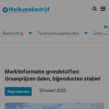
Spring
Door
Spring
Spring
naar
naar
naar
naar
Zoeken...
Zoek
Melkveebedrijf.nl
de
de
de
de
hoofdnavigatie
hoofd
eerste
voettekst
inhoud
sidebar
Bemesting
Teeltwerkzaamheden
Gezond
Marktinformatie grondstoffen:
Graanprijzen dalen, bijproducten stabiel
10 maart 2025
Bijproducten