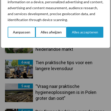
information on a device, personalized advertising and content,
advertising and content measurement, audience research,
and services development, precise geolocation data, and
Primaire
identification through device scanning.
Recent nieuws
Partner nieuws
Sidebar
Aanpassen
Alles afwijzen
Alles accepteren
6 aug
ForFarmers ziet volume en
marktaandeel groeien in krimpende
Nederlandse markt
6 aug
Tien praktische tips voor een
langere levensduur
5 aug
“Vraag naar praktische
hygieneoplossingen is in Polen
groter dan ooit”