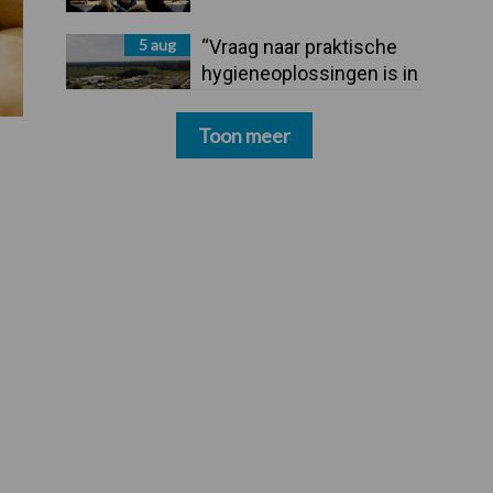
5 aug
“Vraag naar praktische
hygieneoplossingen is in
Polen groter dan ooit”
Toon meer