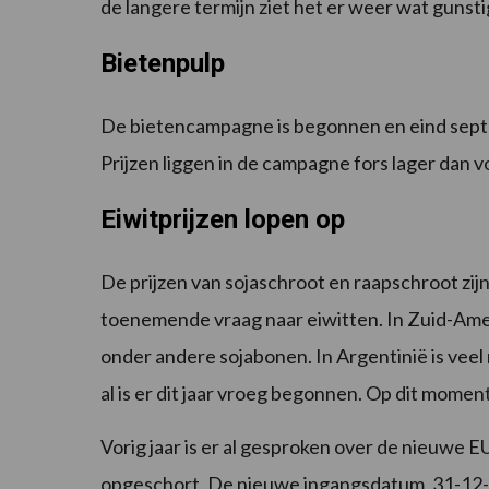
de langere termijn ziet het er weer wat gunstige
Bietenpulp
De bietencampagne is begonnen en eind sept
Prijzen liggen in de campagne fors lager dan vo
Eiwitprijzen lopen op
De prijzen van sojaschroot en raapschroot zi
toenemende vraag naar eiwitten. In Zuid-Ame
onder andere sojabonen. In Argentinië is veel 
al is er dit jaar vroeg begonnen. Op dit mome
Vorig jaar is er al gesproken over de nieuwe E
opgeschort. De nieuwe ingangsdatum, 31-12-202