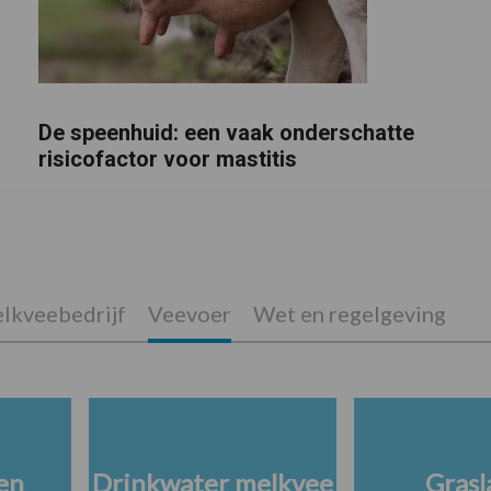
De speenhuid: een vaak onderschatte
risicofactor voor mastitis
lkveebedrijf
Veevoer
Wet en regelgeving
en
Drinkwater melkvee
Grasl