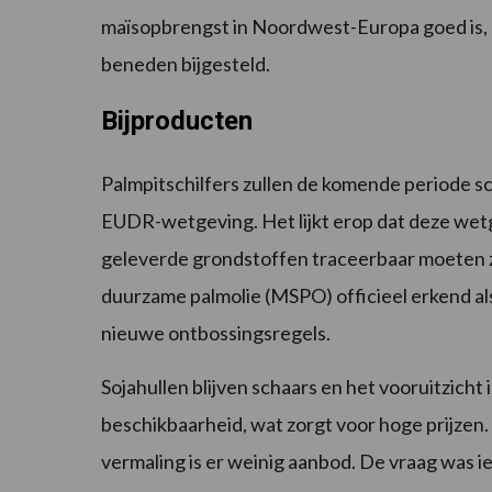
maïsopbrengst in Noordwest-Europa goed is, a
beneden bijgesteld.
Bijproducten
Palmpitschilfers zullen de komende periode 
EUDR-wetgeving. Het lijkt erop dat deze wet
geleverde grondstoffen traceerbaar moeten zi
duurzame palmolie (MSPO) officieel erkend a
nieuwe ontbossingsregels.
Sojahullen blijven schaars en het vooruitzicht i
beschikbaarheid, wat zorgt voor hoge prijzen
vermaling is er weinig aanbod. De vraag was i