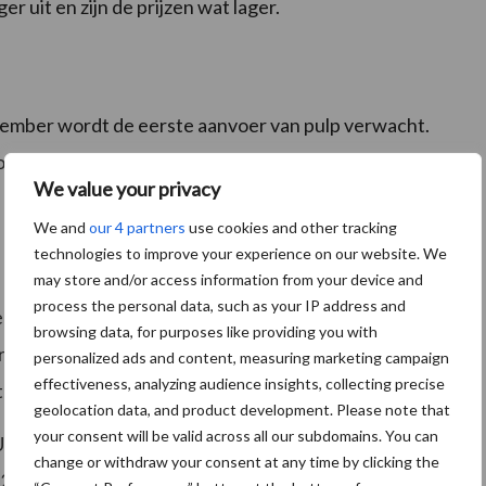
r uit en zijn de prijzen wat lager.
ember wordt de eerste aanvoer van pulp verwacht.
rig jaar.
We value your privacy
We and
our 4 partners
use cookies and other tracking
technologies to improve your experience on our website. We
jn de afgelopen weken gestegen, met name door de
may store and/or access information from your device and
process the personal data, such as your IP address and
rika is men momenteel begonnen met de inzaai van
browsing data, for purposes like providing you with
regen voorspeld, wat zorgt voor vertraging bij de zaai,
personalized ads and content, measuring marketing campaign
effectiveness, analyzing audience insights, collecting precise
nt heeft dit nog geen concrete gevolgen.
geolocation data, and product development. Please note that
your consent will be valid across all our subdomains. You can
UDR-wetgeving; uiteindelijk is deze een jaar
change or withdraw your consent at any time by clicking the
5, lijkt van kracht te blijven. Telers moeten de