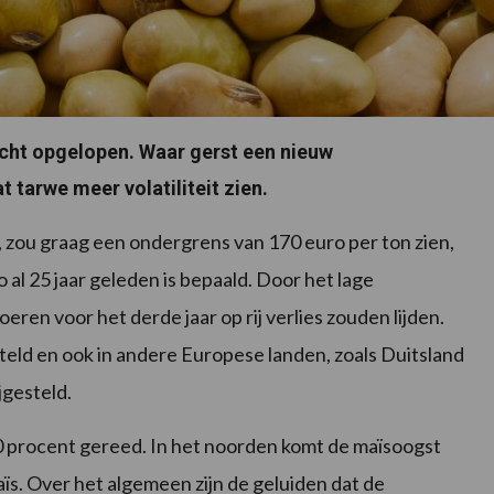
licht opgelopen. Waar gerst een nieuw
t tarwe meer volatiliteit zien.
zou graag een ondergrens van 170 euro per ton zien,
al 25 jaar geleden is bepaald. Door het lage
oeren voor het derde jaar op rij verlies zouden lijden.
teld en ook in andere Europese landen, zoals Duitsland
jgesteld.
0 procent gereed. In het noorden komt de maïsoogst
aïs. Over het algemeen zijn de geluiden dat de