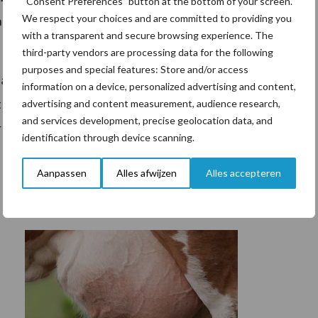
“Consent Preferences” button at the bottom of your screen.
We respect your choices and are committed to providing you
n aantonen en de grondstoffen mogen niet afkomstig
with a transparent and secure browsing experience. The
third-party vendors are processing data for the following
purposes and special features: Store and/or access
ald in prijs en goed beschikbaar. Met name de LP-
information on a device, personalized advertising and content,
nt om te voeren. De verwachting voor de komende
advertising and content measurement, audience research,
and services development, precise geolocation data, and
lijft.
identification through device scanning.
Aanpassen
Alles afwijzen
Alles accepteren