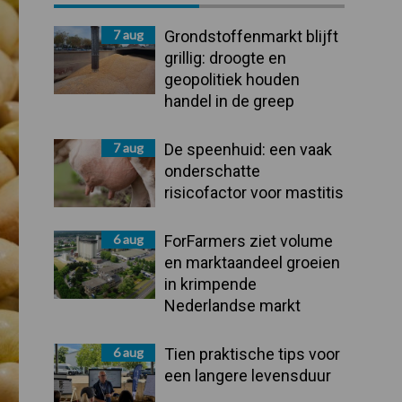
Sidebar
7 aug
Grondstoffenmarkt blijft
grillig: droogte en
geopolitiek houden
handel in de greep
7 aug
De speenhuid: een vaak
onderschatte
risicofactor voor mastitis
6 aug
ForFarmers ziet volume
en marktaandeel groeien
in krimpende
Nederlandse markt
6 aug
Tien praktische tips voor
een langere levensduur