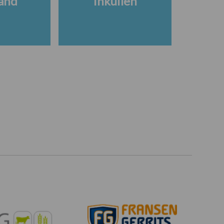
and
Inkuilen