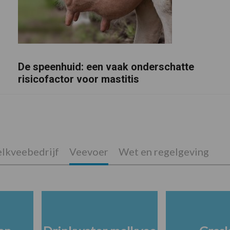
De speenhuid: een vaak onderschatte
risicofactor voor mastitis
lkveebedrijf
Veevoer
Wet en regelgeving