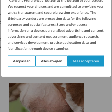
“Consent Preferences” button at the bottom of your screen.
We respect your choices and are committed to providing you
with a transparent and secure browsing experience. The
traks aan komt, willen de prijzen momenteel niet
third-party vendors are processing data for the following
ht oplopen voor zowel dagprijzen als op de termijn.
purposes and special features: Store and/or access
el redelijk constante vraag zitten de prijzen
information on a device, personalized advertising and content,
advertising and content measurement, audience research,
schroot LP is momenteel moeilijk beschikbaar en
and services development, precise geolocation data, and
P beter beschikbaar.
identification through device scanning.
Aanpassen
Alles afwijzen
Alles accepteren