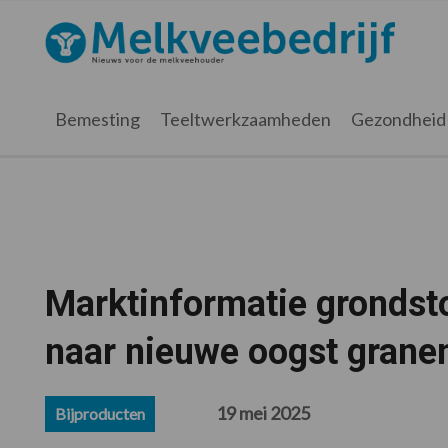
Spring
Door
Spring
Spring
naar
naar
naar
naar
Melkveebedrijf.nl
de
de
de
de
hoofdnavigatie
hoofd
eerste
voettekst
inhoud
sidebar
Bemesting
Teeltwerkzaamheden
Gezondheid
Marktinformatie grondsto
naar nieuwe oogst grane
19 mei 2025
Bijproducten