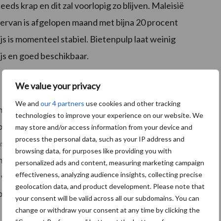
eeds krap en dit zal voorlopig zo blijven. Maleisië
iervan is afgelopen maand met bijna 20 procent
s is momenteel stabiel. Bietenpulp laat weinig
ijs en goed beschikbaar.
We value your privacy
We and
our 4 partners
use cookies and other tracking
ina zijn afgezwakt, zijn Amerikaanse boeren
technologies to improve your experience on our website. We
opt voor de Amerikaanse oogst. Brazilië gaat een
may store and/or access information from your device and
process the personal data, such as your IP address and
e sojaoogst, die al vertraagd was, is opnieuw
browsing data, for purposes like providing you with
oge luchtvochtigheid, waardoor het risico op
personalized ads and content, measuring marketing campaign
effectiveness, analyzing audience insights, collecting precise
e vandaag de prijzen zich corrigeren na een daling
geolocation data, and product development. Please note that
ja erg in trek bij boeren momenteel.
your consent will be valid across all our subdomains. You can
change or withdraw your consent at any time by clicking the