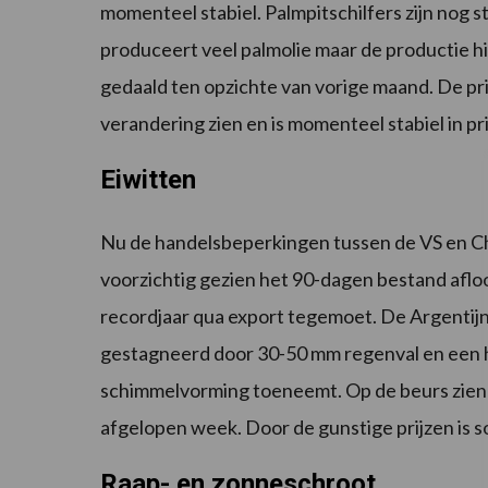
momenteel stabiel. Palmpitschilfers zijn nog st
produceert veel palmolie maar de productie h
gedaald ten opzichte van vorige maand. De prij
verandering zien en is momenteel stabiel in pr
Eiwitten
Nu de handelsbeperkingen tussen de VS en Ch
voorzichtig gezien het 90-dagen bestand aflo
recordjaar qua export tegemoet. De Argentijns
gestagneerd door 30-50 mm regenval en een h
schimmelvorming toeneemt. Op de beurs zien w
afgelopen week. Door de gunstige prijzen is so
Raap- en zonneschroot