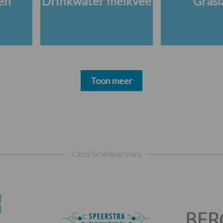
en
Drinkwater melkvee
Grasl
Toon meer
Onze brandpartners