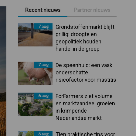
Recent nieuws
Partner nieuws
Primaire
Sidebar
7 aug
Grondstoffenmarkt blijft
grillig: droogte en
geopolitiek houden
handel in de greep
7 aug
De speenhuid: een vaak
onderschatte
risicofactor voor mastitis
6 aug
ForFarmers ziet volume
en marktaandeel groeien
in krimpende
Nederlandse markt
6 aug
Tien praktische tips voor