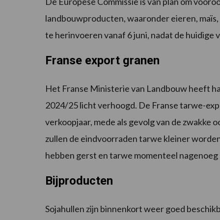
De Europese Commissie is van plan om vooroo
landbouwproducten, waaronder eieren, maïs, g
te herinvoeren vanaf 6 juni, nadat de huidige vr
Franse export granen
Het Franse Ministerie van Landbouw heeft haa
2024/25 licht verhoogd. De Franse tarwe-expor
verkoopjaar, mede als gevolg van de zwakke 
zullen de eindvoorraden tarwe kleiner worden
hebben gerst en tarwe momenteel nagenoeg d
Bijproducten
Sojahullen zijn binnenkort weer goed beschikb