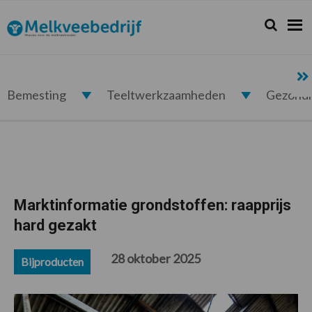
Spring
Door
Spring
Spring
naar
naar
naar
naar
Zoeken...
Zoek
Melkveebedrijf.nl
de
de
de
de
hoofdnavigatie
hoofd
eerste
voettekst
inhoud
sidebar
Bemesting
Teeltwerkzaamheden
Gezond
Marktinformatie grondstoffen: raapprijs
hard gezakt
28 oktober 2025
Bijproducten