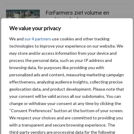
ForFarmers ziet volume en
marktaandeel groeien in
krimpende Nederlandse
We value your privacy
markt
We and
our 4 partners
use cookies and other tracking
technologies to improve your experience on our website. We
may store and/or access information from your device and
Themapagina's
process the personal data, such as your IP address and
browsing data, for purposes like providing you with
personalized ads and content, measuring marketing campaign
Diergezondheid
Bemesting
Fokkerij
Melkv
effectiveness, analyzing audience insights, collecting precise
geolocation data, and product development. Please note that
your consent will be valid across all our subdomains. You can
change or withdraw your consent at any time by clicking the
“Consent Preferences” button at the bottom of your screen.
Beregening
Bijproducten
We respect your choices and are committed to providing you
with a transparent and secure browsing experience. The
third-party vendors are processing data for the following