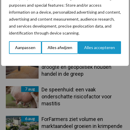
purposes and special features: Store and/or access
information on a device, personalized advertising and content,
Toon meer
advertising and content measurement, audience research,
and services development, precise geolocation data, and
identification through device scanning.
Primaire
Recent nieuws
Partner nieuws
Aanpassen
Alles afwijzen
Alles accepteren
Sidebar
7 aug
Grondstoffenmarkt blijft grillig:
droogte en geopolitiek houden
handel in de greep
7 aug
De speenhuid: een vaak
onderschatte risicofactor voor
mastitis
6 aug
ForFarmers ziet volume en
marktaandeel groeien in krimpende