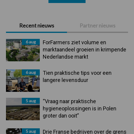
Primaire
Recent nieuws
Partner nieuws
Sidebar
6 aug
ForFarmers ziet volume en
marktaandeel groeien in krimpende
Nederlandse markt
6 aug
Tien praktische tips voor een
langere levensduur
5 aug
“Vraag naar praktische
hygieneoplossingen is in Polen
groter dan ooit”
5 aug
Drie Franse bedrijven over de grens