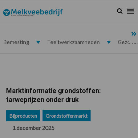
Spring
Door
Spring
Spring
naar
naar
naar
naar
Zoeken...
Zoek
Melkveebedrijf.nl
de
de
de
de
hoofdnavigatie
hoofd
eerste
voettekst
inhoud
sidebar
Bemesting
Teeltwerkzaamheden
Gezond
Marktinformatie grondstoffen:
tarweprijzen onder druk
Bijproducten
Grondstoffenmarkt
1 december 2025