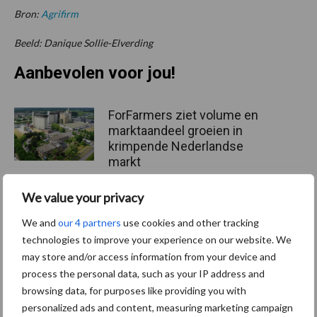
Bron:
Agrifirm
Beeld: Danique Sollie-Elverding
Aanbevolen voor jou!
ForFarmers ziet volume en
marktaandeel groeien in
krimpende Nederlandse
markt
We value your privacy
Tien praktische tips voor
We and
our 4 partners
use cookies and other tracking
een langere levensduur
technologies to improve your experience on our website. We
may store and/or access information from your device and
process the personal data, such as your IP address and
browsing data, for purposes like providing you with
“Vraag naar praktische
personalized ads and content, measuring marketing campaign