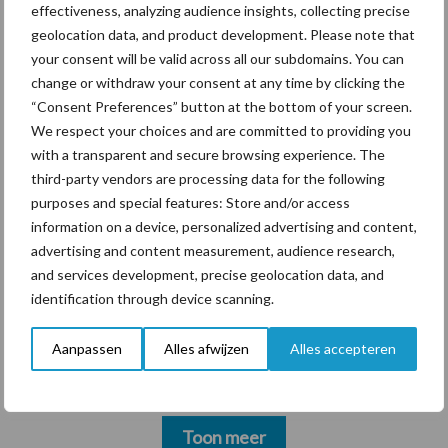
hygieneoplossingen is in
effectiveness, analyzing audience insights, collecting precise
Polen groter dan ooit”
geolocation data, and product development. Please note that
your consent will be valid across all our subdomains. You can
change or withdraw your consent at any time by clicking the
“Consent Preferences” button at the bottom of your screen.
We respect your choices and are committed to providing you
Themapagina's
with a transparent and secure browsing experience. The
third-party vendors are processing data for the following
Diergezondheid
Bemesting
Fokkerij
Melkv
purposes and special features: Store and/or access
information on a device, personalized advertising and content,
advertising and content measurement, audience research,
and services development, precise geolocation data, and
identification through device scanning.
Beregening
Bijproducten
Aanpassen
Alles afwijzen
Alles accepteren
Toon meer