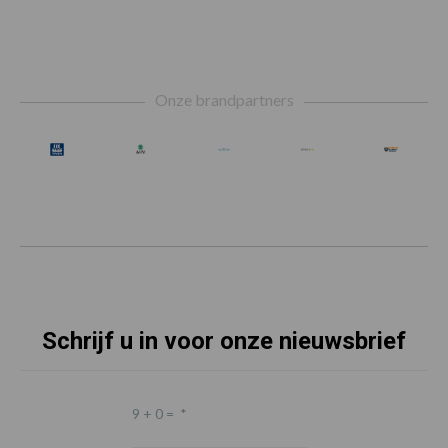
Footer
Onze brandpartners
Schrijf u in voor onze nieuwsbrief
9 + 0 =
*