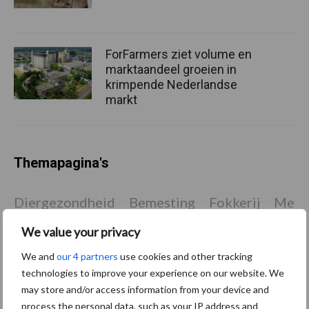
ForFarmers ziet volume en
marktaandeel groeien in
krimpende Nederlandse
markt
Themapagina's
Diergezondheid
Bemesting
Fokkerij
Melkv
We value your privacy
We and
our 4 partners
use cookies and other tracking
technologies to improve your experience on our website. We
Beregening
Bijproducten
may store and/or access information from your device and
process the personal data, such as your IP address and