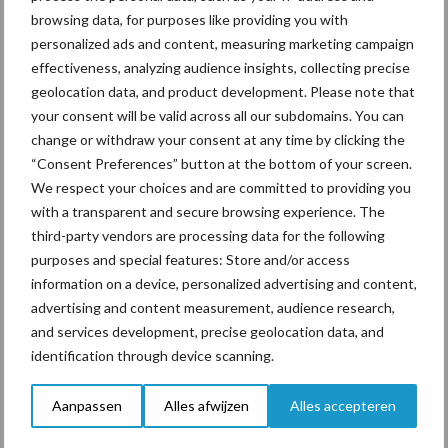
browsing data, for purposes like providing you with
personalized ads and content, measuring marketing campaign
effectiveness, analyzing audience insights, collecting precise
Toon meer
geolocation data, and product development. Please note that
your consent will be valid across all our subdomains. You can
change or withdraw your consent at any time by clicking the
“Consent Preferences” button at the bottom of your screen.
Primaire
Recent nieuws
Partner nieuws
We respect your choices and are committed to providing you
Sidebar
with a transparent and secure browsing experience. The
third-party vendors are processing data for the following
7 aug
Grondstoffenmarkt blijft grillig:
purposes and special features: Store and/or access
droogte en geopolitiek houden
information on a device, personalized advertising and content,
handel in de greep
advertising and content measurement, audience research,
and services development, precise geolocation data, and
7 aug
De speenhuid: een vaak
identification through device scanning.
onderschatte risicofactor voor
mastitis
Aanpassen
Alles afwijzen
Alles accepteren
6 aug
ForFarmers ziet volume en