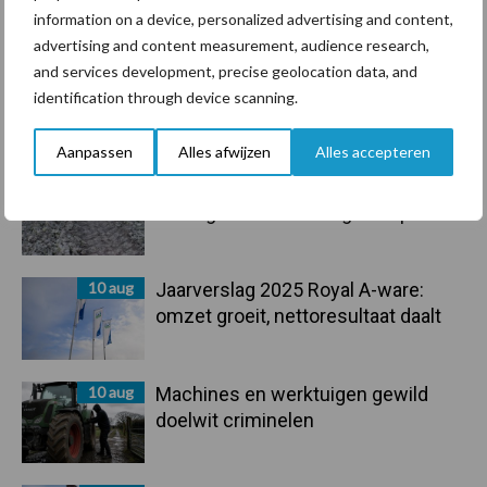
Toon meer
information on a device, personalized advertising and content,
advertising and content measurement, audience research,
and services development, precise geolocation data, and
identification through device scanning.
Primaire
Recent nieuws
Partner nieuws
Sidebar
Aanpassen
Alles afwijzen
Alles accepteren
10 aug
Tot 5 ton per wiel om
ondergrondverdichting te beperken
10 aug
Jaarverslag 2025 Royal A-ware:
omzet groeit, nettoresultaat daalt
10 aug
Machines en werktuigen gewild
doelwit criminelen