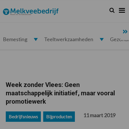
Spring
Door
Spring
Spring
naar
naar
naar
naar
Zoeken...
Zoek
Melkveebedrijf.nl
de
de
de
de
hoofdnavigatie
hoofd
eerste
voettekst
inhoud
sidebar
Bemesting
Teeltwerkzaamheden
Gezond
Week zonder Vlees: Geen
maatschappelijk initiatief, maar vooral
promotiewerk
11 maart 2019
Bedrijfsnieuws
Bijproducten