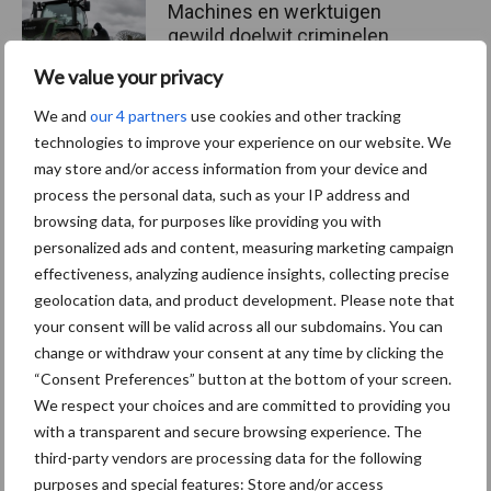
Machines en werktuigen
gewild doelwit criminelen
We value your privacy
We and
our 4 partners
use cookies and other tracking
technologies to improve your experience on our website. We
may store and/or access information from your device and
Themapagina's
process the personal data, such as your IP address and
browsing data, for purposes like providing you with
Diergezondheid
Bemesting
Fokkerij
Melkv
personalized ads and content, measuring marketing campaign
effectiveness, analyzing audience insights, collecting precise
geolocation data, and product development. Please note that
your consent will be valid across all our subdomains. You can
change or withdraw your consent at any time by clicking the
Ligbox &
Bedrijfsnieuws
“Consent Preferences” button at the bottom of your screen.
Voerhekken
We respect your choices and are committed to providing you
with a transparent and secure browsing experience. The
third-party vendors are processing data for the following
purposes and special features: Store and/or access