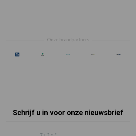
Footer
Onze brandpartners
Schrijf u in voor onze nieuwsbrief
7 + 2 =
*