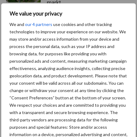
markt
We value your privacy
We and
our 4 partners
use cookies and other tracking
Themapagina's
technologies to improve your experience on our website. We
may store and/or access information from your device and
process the personal data, such as your IP address and
Diergezondheid
Bemesting
Fokkerij
Melkv
browsing data, for purposes like providing you with
personalized ads and content, measuring marketing campaign
effectiveness, analyzing audience insights, collecting precise
geolocation data, and product development. Please note that
Ligbox &
your consent will be valid across all our subdomains. You can
Bedrijfsnieuws
Voerhekken
change or withdraw your consent at any time by clicking the
“Consent Preferences” button at the bottom of your screen.
We respect your choices and are committed to providing you
with a transparent and secure browsing experience. The
third-party vendors are processing data for the following
Toon meer
purposes and special features: Store and/or access
information on a device, personalized advertising and content,