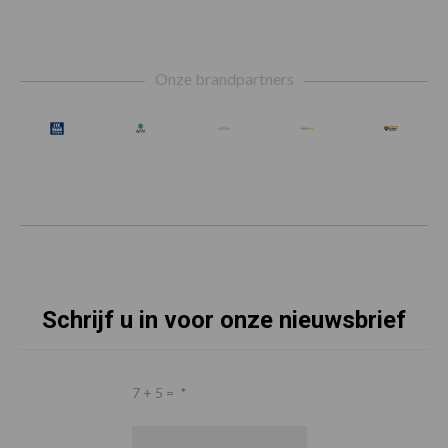
Footer
Onze brandpartners
Schrijf u in voor onze nieuwsbrief
7 + 5 =
*