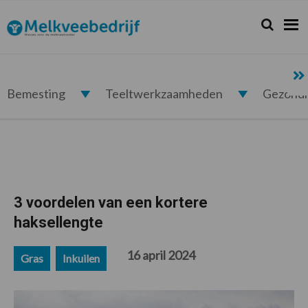
Spring
Door
Spring
Spring
naar
naar
naar
naar
Zoeken...
Zoek
Melkveebedrijf.nl
de
de
de
de
hoofdnavigatie
hoofd
eerste
voettekst
inhoud
sidebar
Bemesting
Teeltwerkzaamheden
Gezond
3 voordelen van een kortere
haksellengte
16 april 2024
Gras
Inkuilen