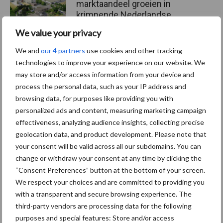
marktaandeel groeien in
krimpende Nederlandse
markt
We value your privacy
We and
our 4 partners
use cookies and other tracking
technologies to improve your experience on our website. We
Themapagina's
may store and/or access information from your device and
process the personal data, such as your IP address and
Diergezondheid
Bemesting
Fokkerij
Melkv
browsing data, for purposes like providing you with
personalized ads and content, measuring marketing campaign
effectiveness, analyzing audience insights, collecting precise
geolocation data, and product development. Please note that
your consent will be valid across all our subdomains. You can
Beregening
Bijproducten
change or withdraw your consent at any time by clicking the
“Consent Preferences” button at the bottom of your screen.
We respect your choices and are committed to providing you
with a transparent and secure browsing experience. The
third-party vendors are processing data for the following
purposes and special features: Store and/or access
Toon meer