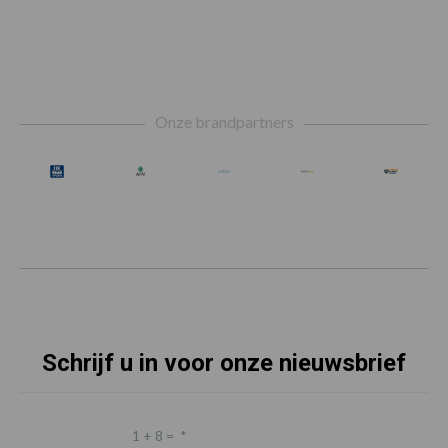
Footer
Onze brandpartners
Schrijf u in voor onze nieuwsbrief
1 + 8 =
*