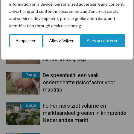
information on a device, personalized advertising and content,
advertising and content measurement, audience research,
and services development, precise geolocation data, and
Primaire
identification through device scanning.
Recent nieuws
Partner nieuws
Sidebar
Aanpassen
Alles afwijzen
Alles accepteren
7 aug
Grondstoffenmarkt blijft grillig:
droogte en geopolitiek houden
handel in de greep
7 aug
De speenhuid: een vaak
onderschatte risicofactor voor
mastitis
6 aug
ForFarmers ziet volume en
marktaandeel groeien in krimpende
Nederlandse markt